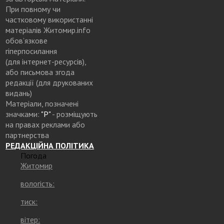
При повному чи
частковому використанні
матеріалів Житомир.info
обов’язкове
гіперпосилання
(для інтернет-ресурсів),
або письмова згода
редакції (для друкованих
видань)
Матеріали, позначені
значками:
"Р"
- розміщують
на правах реклами або
партнерства
РЕДАКЦІЙНА ПОЛІТИКА
Погода
Житомир
вологість:
тиск:
вітер: