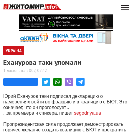
УКРАЇНА
Еханурова таки уломали
1 листопада 2007, 07:42
Юрий Ехануров таки подписал декларацию о
намерениях войти во фракцию и в коалицию с БЮТ. Это
означает, что он проголосует...
...за премьера и спикера, пишет
segodnya.ua
Пропрезидентская сила продолжает демонстрировать
горячее желание создать коалицию с БЮТ и прекратить