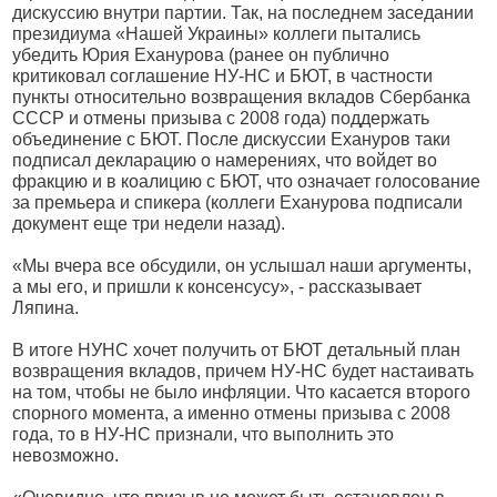
дискуссию внутри партии. Так, на последнем заседании
президиума «Нашей Украины» коллеги пытались
убедить Юрия Еханурова (ранее он публично
критиковал соглашение НУ-НС и БЮТ, в частности
пункты относительно возвращения вкладов Сбербанка
СССР и отмены призыва с 2008 года) поддержать
объединение с БЮТ. После дискуссии Ехануров таки
подписал декларацию о намерениях, что войдет во
фракцию и в коалицию с БЮТ, что означает голосование
за премьера и спикера (коллеги Еханурова подписали
документ еще три недели назад).
«Мы вчера все обсудили, он услышал наши аргументы,
а мы его, и пришли к консенсусу», - рассказывает
Ляпина.
В итоге НУНС хочет получить от БЮТ детальный план
возвращения вкладов, причем НУ-НС будет настаивать
на том, чтобы не было инфляции. Что касается второго
спорного момента, а именно отмены призыва с 2008
года, то в НУ-НС признали, что выполнить это
невозможно.