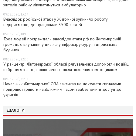
жителів району лікуватимуться амбулаторно
09.08.2026, 13:37
Внаслідок російської атаки у Житомирі зупинило роботу
підприємство, де працювали 3500 людей
09.08.2026, 10:16
Троє людей постраждали внаслідок атаки рф по Житомирській
громаді: є влучання у цивільну інфраструктуру, підприємства і
будинок
08.08.2026, 22:06
У райцентрі Житомирської області рятувальники допомогли водійці
вибратися з авто, понівеченого після зіткнення з мотоциклом
08.08.2026, 21:53
Начальник Житомирської ОВА закликав не нехтувати сигналами
повітряної тривоги найближчим часом і забезпечити доступ до
укриттів
ДІАЛОГИ