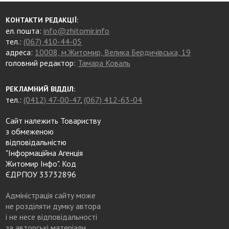
КОНТАКТИ РЕДАКЦІЇ:
ел. пошта:
info@zhitomir.info
тел.:
(067) 410-44-05
адреса:
10008, м.Житомир, Велика Бердичівська, 19
головний редактор:
Тамара Коваль
РЕКЛАМНИЙ ВІДДІЛ:
тел.:
(0412) 47-00-47
,
(067) 412-63-04
Сайт належить Товариству
з обмеженою
відповідальністю
"Інформаційна Агенція
Житомир Інфо". Код
ЄДРПОУ 33732896
Адміністрація сайту може
не розділяти думку автора
і не несе відповідальності
за авторські матеріали.