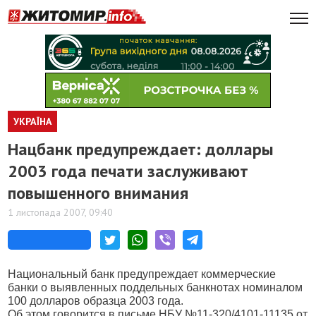
УКРАЇНА
Нацбанк предупреждает: доллары
2003 года печати заслуживают
повышенного внимания
1 листопада 2007, 09:40
Национальный банк предупреждает коммерческие
банки о выявленных поддельных банкнотах номиналом
100 долларов образца 2003 года.
Об этом говорится в письме НБУ №11-320/4101-11135 от