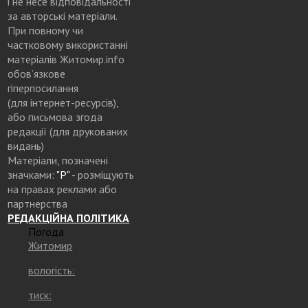
і не несе відповідальності
за авторські матеріали.
При повному чи
частковому використанні
матеріалів Житомир.info
обов’язкове
гіперпосилання
(для інтернет-ресурсів),
або письмова згода
редакції (для друкованих
видань)
Матеріали, позначені
значками:
"Р"
- розміщують
на правах реклами або
партнерства
РЕДАКЦІЙНА ПОЛІТИКА
Погода
Житомир
вологість:
тиск: