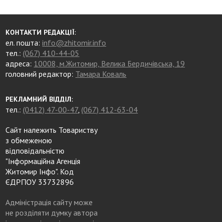
КОНТАКТИ РЕДАКЦІЇ:
ел. пошта:
info@zhitomir.info
тел.:
(067) 410-44-05
адреса:
10008, м.Житомир, Велика Бердичівська, 19
головний редактор:
Тамара Коваль
РЕКЛАМНИЙ ВІДДІЛ:
тел.:
(0412) 47-00-47
,
(067) 412-63-04
Сайт належить Товариству
з обмеженою
відповідальністю
"Інформаційна Агенція
Житомир Інфо". Код
ЄДРПОУ 33732896
Адміністрація сайту може
не розділяти думку автора