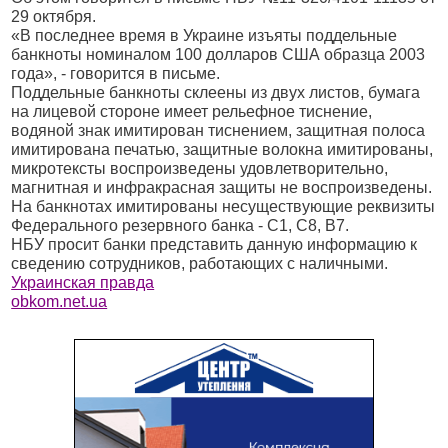
29 октября.
«В последнее время в Украине изъяты поддельные
банкноты номиналом 100 долларов США образца 2003
года», - говорится в письме.
Поддельные банкноты склеены из двух листов, бумага
на лицевой стороне имеет рельефное тиснение,
водяной знак имитирован тиснением, защитная полоса
имитирована печатью, защитные волокна имитированы,
микротексты воспроизведены удовлетворительно,
магнитная и инфракрасная защиты не воспроизведены.
На банкнотах имитированы несуществующие реквизиты
Федерального резервного банка - С1, С8, В7.
НБУ просит банки представить данную информацию к
сведению сотрудников, работающих с наличными.
Украинская правда
obkom.net.ua