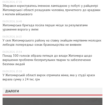
06.08.2026, 17:28
Збирався користуватись іменною лампадкою у побуті: у райцентрі
Житомирської області розшукали чоловіка, причетного до крадіжки
з могили військового
06.08.2026, 16:48
Житомирська бригада посіла перше місце за результатами
ураження ворога у липні
06.08.2026, 16:15
У селі Житомирського району на ставку знайшли мертвими молодих
лебедів: попередньо ознак браконьєрства не виявили
06.08.2026, 15:54
Понад 300 голосів зібрала петиція до влади Житомира щодо
вирішення проблеми безпритульних тварин та забезпечення
безпеки людей
06.08.2026, 15:18
У Житомирській області вирок отримала жінка, яка у студії краси
вкрала сумку з 24 тис. грн
ДІАЛОГИ