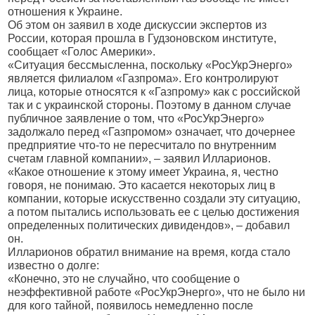
отношения к Украине.
Об этом он заявил в ходе дискуссии экспертов из
России, которая прошла в Гудзоновском институте,
сообщает «Голос Америки».
«Ситуация бессмысленна, поскольку «РосУкрЭнерго»
является филиалом «Газпрома». Его контролируют
лица, которые относятся к «Газпрому» как с российской
так и с украинской стороны. Поэтому в данном случае
публичное заявление о том, что «РосУкрЭнерго»
задолжало перед «Газпромом» означает, что дочернее
предприятие что-то не пересчитало по внутренним
счетам главной компании», – заявил Илларионов.
«Какое отношение к этому имеет Украина, я, честно
говоря, не понимаю. Это касается некоторых лиц в
компании, которые искусственно создали эту ситуацию,
а потом пытались использовать ее с целью достижения
определенных политических дивидендов», – добавил
он.
Илларионов обратил внимание на время, когда стало
известно о долге:
«Конечно, это не случайно, что сообщение о
неэффективной работе «РосУкрЭнерго», что не было ни
для кого тайной, появилось немедленно после