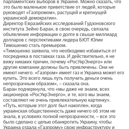
парламентских выборов в Украине. Можно сказать, что
это было маленькое приветствие от людей, которые
руководят «Газпромом», растущей и крепнущей
украинской демократии».
Директор Евразийских исследований Гудзоновского
института Зейно Баран, в свою очередь, связала
объявление информации о долге в свыше миллиард
долларов с перспективами лидера БЮТ Юлии
Тимошенко стать премьером.
«Тимошенко заявила, что необходимо избавиться от
посредника в поставках газа. И действительно, я не
вижу никаких причин, почему «РосУкрЭнерго» или
другие компании должны быть привлечены. Они не
имеют ничего. «Газпром» имеет газ и Украина может его
купить. Это всего лишь путь получить деньги очень
непрозрачным образом», – сказала она.
Баран подчеркнула, что «мы даже не знаем, всех
акционеров «РосУкрЭнерго», и те, кого мы знаем,
составляют не очень привлекательную картинку».
«Путь, которым этот долг был накоплен, когда
украинская общественность даже ничего об этом не
знала, в условиях полной непрозрачности, – все это
было сделано с целью обанкротить Украину, чтобы
Украина отдала «Газпрому» свою инфраструктуру и