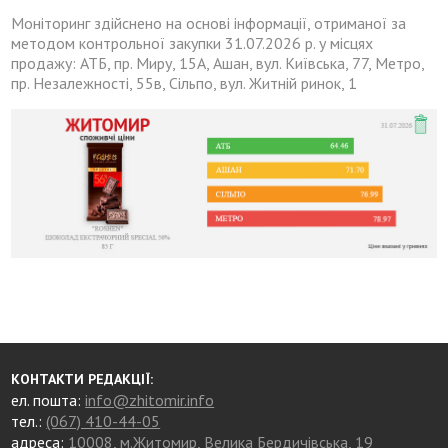
Моніторинг здійснено на основі інформації, отриманої за
методом контрольної закупки 31.07.2026 р. у місцях
продажу: АТБ, пр. Миру, 15А, Ашан, вул. Київська, 77, Метро,
пр. Незалежності, 55в, Сільпо, вул. Житній ринок, 1
КОНТАКТИ РЕДАКЦІЇ:
ел. пошта:
info@zhitomir.info
тел.:
(067) 410-44-05
адреса:
10008, м.Житомир, Велика Бердичівська, 19