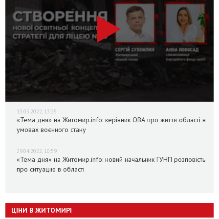
13.05.2022, 13:25
«Тема дня» на Житомир.info: керівник ОВА про життя області в
умовах воєнного стану
29.04.2022, 10:59
«Тема дня» на Житомир.info: новий начальник ГУНП розповість
про ситуацію в області
ЦІНИ В ЖИТОМИРІ