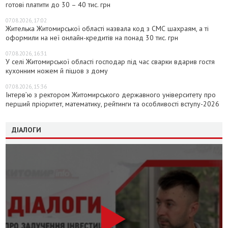
готові платити до 30 – 40 тис. грн
07.08.2026, 17:02
Жителька Житомирської області назвала код з СМС шахраям, а ті
оформили на неї онлайн-кредитів на понад 30 тис. грн
07.08.2026, 16:31
У селі Житомирської області господар під час сварки вдарив гостя
кухонним ножем й пішов з дому
07.08.2026, 15:36
Інтерв’ю з ректором Житомирського державного університету про
перший пріоритет, математику, рейтинги та особливості вступу-2026
ДІАЛОГИ