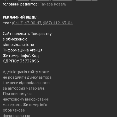
головний редактор:
Тамара Коваль
РЕКЛАМНИЙ ВІДДІЛ:
тел.:
(0412) 47-00-47
,
(067) 412-63-04
Сайт належить Товариству
з обмеженою
відповідальністю
"Інформаційна Агенція
Житомир Інфо". Код
ЄДРПОУ 33732896
Адміністрація сайту може
не розділяти думку автора
і не несе відповідальності
за авторські матеріали.
При повному чи
частковому використанні
матеріалів Житомир.info
обов’язкове
гіперпосилання