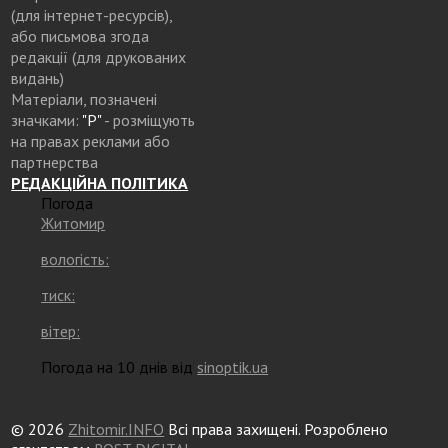
(для інтернет-ресурсів),
або письмова згода
редакції (для друкованих
видань)
Матеріали, позначені
значками:
"Р"
- розміщують
на правах реклами або
партнерства
РЕДАКЦІЙНА ПОЛІТИКА
Погода
Житомир
вологість:
тиск:
вітер:
Погода на 10 днів від
sinoptik.ua
© 2026
Zhitomir.INFO
Всі права захищені. Розроблено