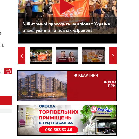
У Житомирі проходить чемпіонат України
з веслування на човнах «Дракон»
р
н.
у