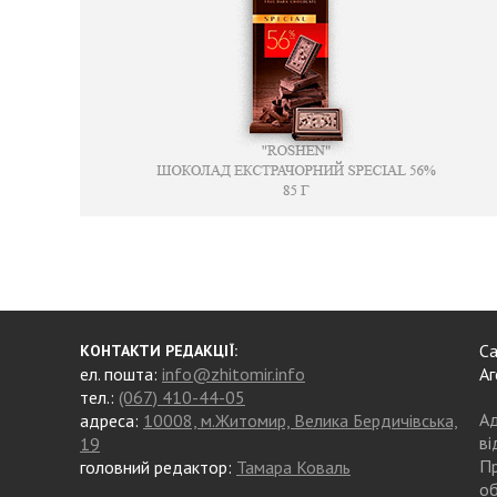
Са
КОНТАКТИ РЕДАКЦІЇ:
ел. пошта:
info@zhitomir.info
Аг
тел.:
(067) 410-44-05
Ад
адреса:
10008, м.Житомир, Велика Бердичівська,
ві
19
Пр
головний редактор:
Тамара Коваль
об