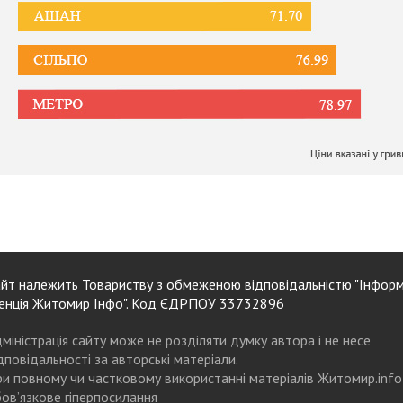
йт належить Товариству з обмеженою відповідальністю "Інформ
енція Житомир Інфо". Код ЄДРПОУ 33732896
міністрація сайту може не розділяти думку автора і не несе
дповідальності за авторські матеріали.
и повному чи частковому використанні матеріалів Житомир.info
ов’язкове гіперпосилання