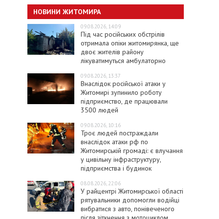
НОВИНИ ЖИТОМИРА
09.08.2026, 14:09
Під час російських обстрілів
отримала опіки житомирянка, ще
двоє жителів району
лікуватимуться амбулаторно
09.08.2026, 13:37
Внаслідок російської атаки у
Житомирі зупинило роботу
підприємство, де працювали
3500 людей
09.08.2026, 10:16
Троє людей постраждали
внаслідок атаки рф по
Житомирській громаді: є влучання
у цивільну інфраструктуру,
підприємства і будинок
08.08.2026, 22:06
У райцентрі Житомирської області
рятувальники допомогли водійці
вибратися з авто, понівеченого
після зіткнення з мотоциклом