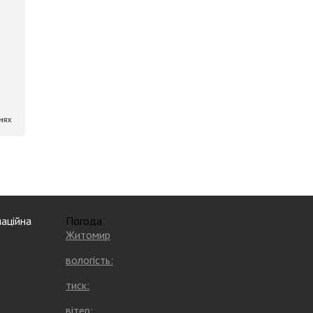
аційна
Погода
Житомир
вологість:
тиск:
вітер: