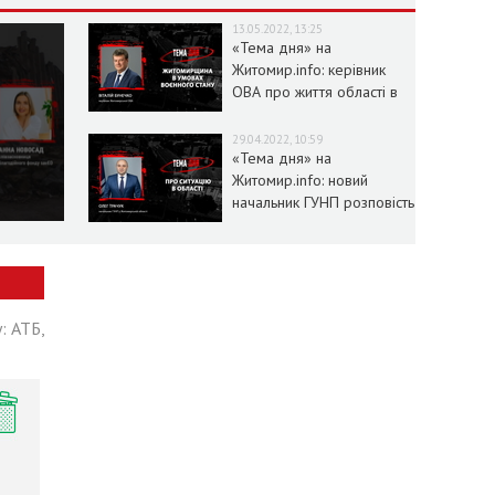
13.05.2022, 13:25
«Тема дня» на
Житомир.info: керівник
ОВА про життя області в
умовах воєнного стану
29.04.2022, 10:59
«Тема дня» на
Житомир.info: новий
начальник ГУНП розповість
про ситуацію в області
: АТБ,