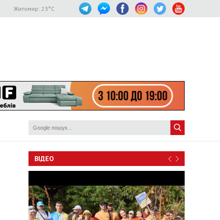
Житомир:
23
°C
ВІДЕО