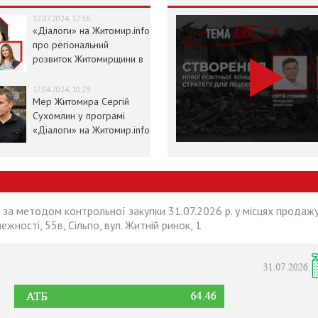
12.07.2024, 12:36
«Діалоги» на Житомир.info
про регіональний
розвиток Житомирщини в
умовах воєнного стану
17.04.2024, 10:29
Мер Житомира Сергій
Сухомлин у програмі
«Діалоги» на Житомир.info
 за методом контрольної закупки 31.07.2026 р. у місцях продажу
лежності, 55в, Сільпо, вул. Житній ринок, 1