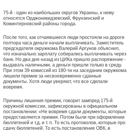
75-й - один из наибольших округов Украины, к нему
относятся Орджоникидзевский, Фрунзенский и
Коминтерновский районы города.
После того, как отчаявшиеся люди простояли на дороге
полтора часа деньги начали выплачивать. Заместитель
председателя окружкома Валерий Аргунов объяснил,
что изначально зарплату собирались выплачивать через
банк. Но два дня назад из ЦИКа пришло распоряжение -
выдавать наличными, а деньги пришли только в среду.
При этом 39 комиссий из 180-ти на заседании окружкома
лишили премии за несвоевременно сданные
документы. Хотя люди уверяют, что все сделали
вовремя.
Причины лишения премии, говорит зампред 175-й
окружной комиссии, зафиксированы в официальном
постановлении: «Не вовремя сдали документы, которые
предоставляется премия. Потом были при оформлении
бюллетеней и т.д. и т. п. То есть протоколов, которые про
сдачу бюллетеней. То есть постановление ОВК, в