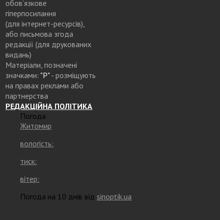
обов’язкове
гіперпосилання
(для інтернет-ресурсів),
або письмова згода
редакції (для друкованих
видань)
Матеріали, позначені
значками:
"Р"
- розміщують
на правах реклами або
партнерства
РЕДАКЦІЙНА ПОЛІТИКА
Погода
Житомир
вологість:
тиск:
вітер:
Погода на 10 днів від
sinoptik.ua