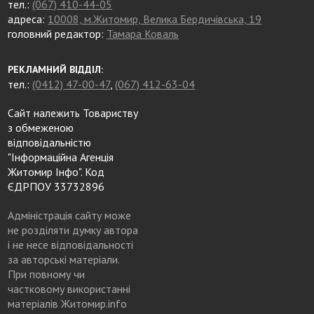
тел.:
(067) 410-44-05
адреса:
10008, м.Житомир, Велика Бердичівська, 19
головний редактор:
Тамара Коваль
РЕКЛАМНИЙ ВІДДІЛ:
тел.:
(0412) 47-00-47
,
(067) 412-63-04
Сайт належить Товариству
з обмеженою
відповідальністю
"Інформаційна Агенція
Житомир Інфо". Код
ЄДРПОУ 33732896
Адміністрація сайту може
не розділяти думку автора
і не несе відповідальності
за авторські матеріали.
При повному чи
частковому використанні
матеріалів Житомир.info