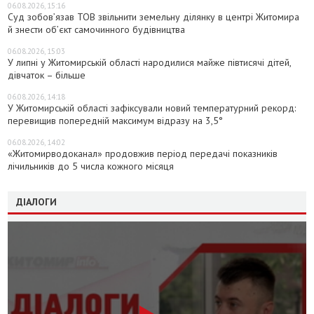
06.08.2026, 15:16
Суд зобов’язав ТОВ звільнити земельну ділянку в центрі Житомира
й знести об’єкт самочинного будівництва
06.08.2026, 15:03
У липні у Житомирській області народилися майже півтисячі дітей,
дівчаток – більше
06.08.2026, 14:18
У Житомирській області зафіксували новий температурний рекорд:
перевищив попередній максимум відразу на 3,5°
06.08.2026, 14:02
«Житомирводоканал» продовжив період передачі показників
лічильників до 5 числа кожного місяця
ДІАЛОГИ