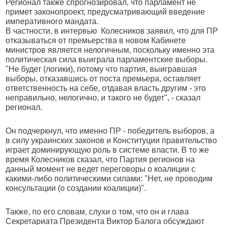
Регионал также спрогнозировал, что парламент не
примет законопроект, предусматривающий введение
императивного мандата.
В частности, в интервью Колесников заявил, что для ПР
отказываться от премьерства в новом Кабинете
министров является нелогичным, поскольку именно эта
политическая сила выиграла парламентские выборы.
"Не будет (логики), потому что партия, выигравшая
выборы, отказавшись от поста премьера, оставляет
ответственность на себе, отдавая власть другим - это
неправильно, нелогично, и такого не будет", - сказал
регионал.
Он подчеркнул, что именно ПР - победитель выборов, а
в силу украинских законов и Конституции правительство
играет доминирующую роль в системе власти. В то же
время Колесников сказал, что Партия регионов на
данный момент не ведет переговоры о коалиции с
какими-либо политическими силами: "Нет, не проводим
консультации (о создании коалиции)".
Также, по его словам, слухи о том, что он и глава
Секретариата Президента Виктор Балога обсуждают