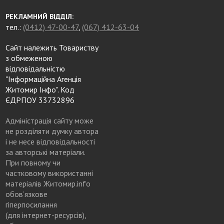
РЕКЛАМНИЙ ВІДДІЛ:
тел.:
(0412) 47-00-47
,
(067) 412-63-04
Сайт належить Товариству
з обмеженою
відповідальністю
"Інформаційна Агенція
Житомир Інфо". Код
ЄДРПОУ 33732896
Адміністрація сайту може
не розділяти думку автора
і не несе відповідальності
за авторські матеріали.
При повному чи
частковому використанні
матеріалів Житомир.info
обов’язкове
гіперпосилання
(для інтернет-ресурсів),