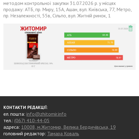
методом контрольної закупки 31.07.2026 р. у місцях
продажу: АТБ, пр. Миру, 15А, Ашан, вул. Київська, 77, Метро,
пр. Незалежності, 55в, Сільпо, вул. Житній ринок, 1
КОНТАКТИ РЕДАКЦІЇ:
ел. пошта:
info@zhitomir.info
тел.:
(067) 410-44-05
адреса:
10008, м.Житомир, Велика Бердичівська, 19
головний редактор:
Тамара Коваль