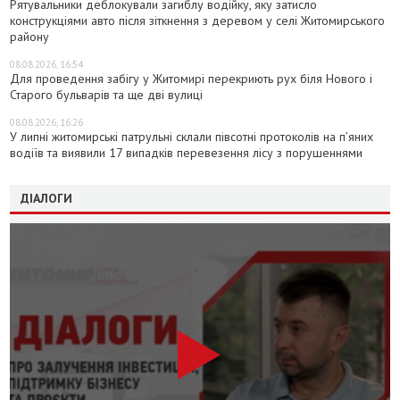
Рятувальники деблокували загиблу водійку, яку затисло
конструкціями авто після зіткнення з деревом у селі Житомирського
району
08.08.2026, 16:54
Для проведення забігу у Житомирі перекриють рух біля Нового і
Старого бульварів та ще дві вулиці
08.08.2026, 16:26
У липні житомирські патрульні склали півсотні протоколів на пʼяних
водіїв та виявили 17 випадків перевезення лісу з порушеннями
ДІАЛОГИ