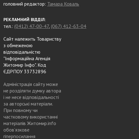
головний редактор:
Тамара Коваль
РЕКЛАМНИЙ ВІДДІЛ:
тел.:
(0412) 47-00-47
,
(067) 412-63-04
Сайт належить Товариству
з обмеженою
відповідальністю
"Інформаційна Агенція
Житомир Інфо". Код
ЄДРПОУ 33732896
Адміністрація сайту може
не розділяти думку автора
і не несе відповідальності
за авторські матеріали.
При повному чи
частковому використанні
матеріалів Житомир.info
обов’язкове
гіперпосилання