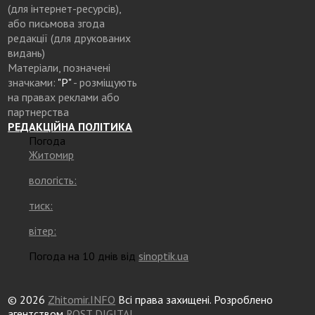
(для інтернет-ресурсів),
або письмова згода
редакції (для друкованих
видань)
Матеріали, позначені
значками:
"Р"
- розміщують
на правах реклами або
партнерства
РЕДАКЦІЙНА ПОЛІТИКА
Погода
Житомир
вологість:
тиск:
вітер:
Погода на 10 днів від
sinoptik.ua
© 2026
Zhitomir.INFO
Всі права захищені. Розроблено
агентством
ROST DIGITAL