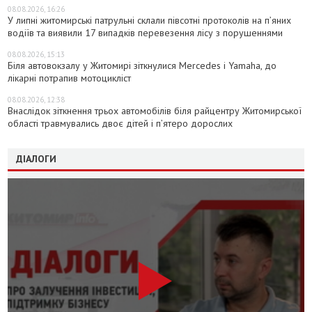
08.08.2026, 16:26
У липні житомирські патрульні склали півсотні протоколів на пʼяних
водіїв та виявили 17 випадків перевезення лісу з порушеннями
08.08.2026, 15:13
Біля автовокзалу у Житомирі зіткнулися Mercedes і Yamaha, до
лікарні потрапив мотоцикліст
08.08.2026, 12:38
Внаслідок зіткнення трьох автомобілів біля райцентру Житомирської
області травмувались двоє дітей і пʼятеро дорослих
ДІАЛОГИ