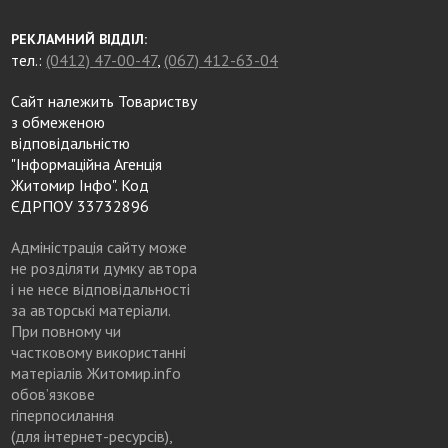
РЕКЛАМНИЙ ВІДДІЛ:
тел.:
(0412) 47-00-47
,
(067) 412-63-04
Сайт належить Товариству
з обмеженою
відповідальністю
"Інформаційна Агенція
Житомир Інфо". Код
ЄДРПОУ 33732896
Адміністрація сайту може
не розділяти думку автора
і не несе відповідальності
за авторські матеріали.
При повному чи
частковому використанні
матеріалів Житомир.info
обов’язкове
гіперпосилання
(для інтернет-ресурсів),