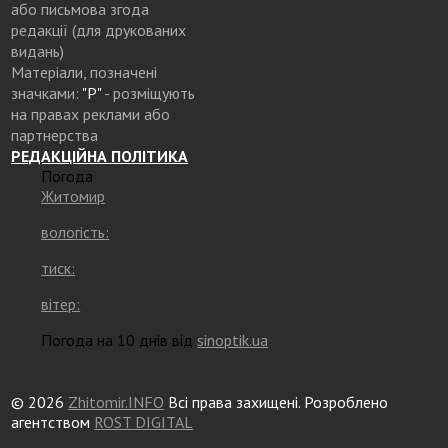
або письмова згода
редакції (для друкованих
видань)
Матеріали, позначені
значками:
"Р"
- розміщують
на правах реклами або
партнерства
РЕДАКЦІЙНА ПОЛІТИКА
Погода
Житомир
вологість:
тиск:
вітер:
Погода на 10 днів від
sinoptik.ua
© 2026
Zhitomir.INFO
Всі права захищені. Розроблено
агентством
ROST DIGITAL