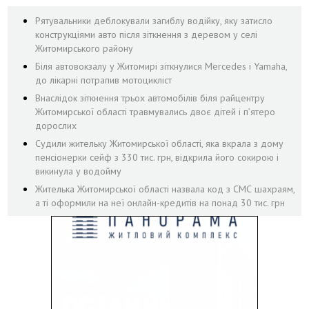
Рятувальники деблокували загиблу водійку, яку затисло
конструкціями авто після зіткнення з деревом у селі
Житомирського району
Біля автовокзалу у Житомирі зіткнулися Mercedes і Yamaha,
до лікарні потрапив мотоцикліст
Внаслідок зіткнення трьох автомобілів біля райцентру
Житомирської області травмувались двоє дітей і пʼятеро
дорослих
Судили жительку Житомирської області, яка вкрала з дому
пенсіонерки сейф з 330 тис. грн, відкрила його сокирою і
викинула у водойму
Жителька Житомирської області назвала код з СМС шахраям,
а ті оформили на неї онлайн-кредитів на понад 30 тис. грн