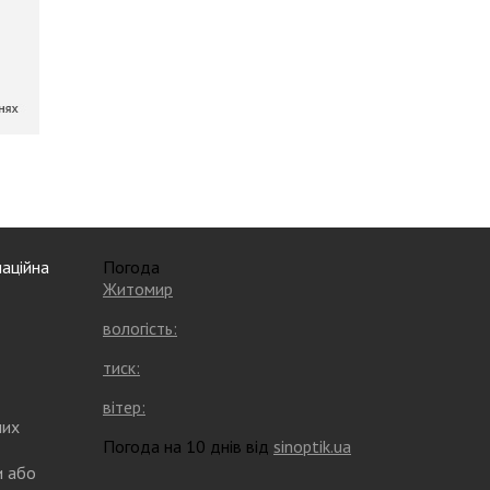
аційна
Погода
Житомир
вологість:
тиск:
вітер:
них
Погода на 10 днів від
sinoptik.ua
и або