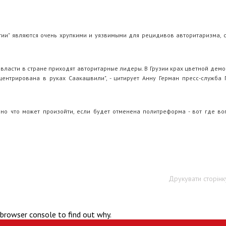
атии" являются очень хрупкими и уязвимыми для рецидивов авторитаризма, с
 к власти в стране приходят авторитарные лидеры. В Грузии крах цветной дем
центрирована в руках Саакашвили", - цитирует Анну Герман пресс-служба 
но что может произойти, если будет отменена политреформа - вот где вопр
Друкувати сторінк
 browser console to find out why.