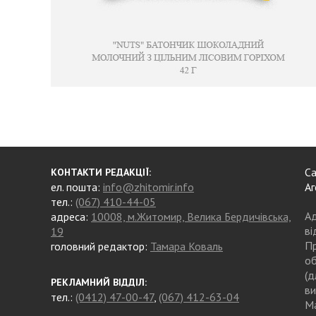
Са
КОНТАКТИ РЕДАКЦІЇ:
ел. пошта:
info@zhitomir.info
Аг
тел.:
(067) 410-44-05
Ад
адреса:
10008, м.Житомир, Велика Бердичівська,
ві
19
Пр
головний редактор:
Тамара Коваль
об
(д
РЕКЛАМНИЙ ВІДДІЛ:
ви
тел.:
(0412) 47-00-47
,
(067) 412-63-04
Ма