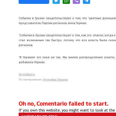
События в Грузии свидетельствуют о том, что "цветные демокр
представитель Партии регионов Анна Герман.
"События в Грузии свидетельствуют о том, как это опасно, когда
стал возможным так быстро, потому что вся власть была скон
регионов.
"В Украине это пока не так. Мы имеем распределение власти, 
добавила Герман.
Подробности
По материалам:
Интерфакс-Украина
Oh no, Comentario failed to start.
If you own this website, you might want to look at the