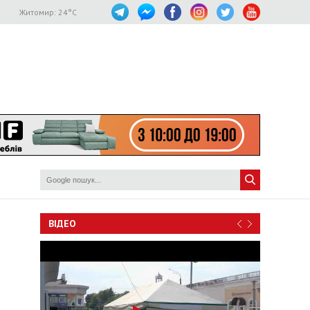
Житомир:
24
°C
ВІДЕО