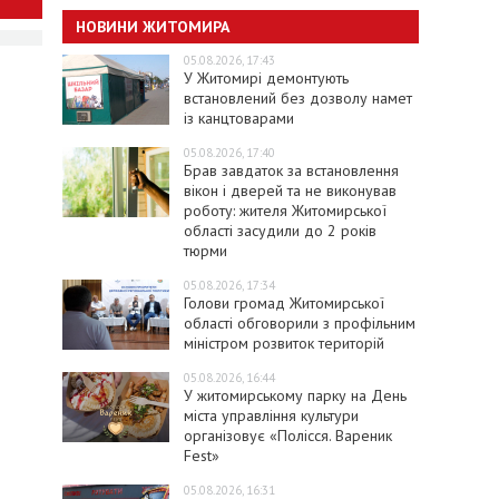
НОВИНИ ЖИТОМИРА
05.08.2026, 17:43
У Житомирі демонтують
встановлений без дозволу намет
із канцтоварами
05.08.2026, 17:40
Брав завдаток за встановлення
вікон і дверей та не виконував
роботу: жителя Житомирської
області засудили до 2 років
тюрми
05.08.2026, 17:34
Голови громад Житомирської
області обговорили з профільним
міністром розвиток територій
05.08.2026, 16:44
У житомирському парку на День
міста управління культури
організовує «Полісся. Вареник
Fest»
05.08.2026, 16:31