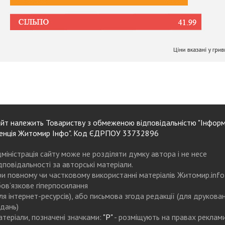
йт належить Товариству з обмеженою відповідальністю "Інформ
енція Житомир Інфо". Код ЄДРПОУ 33732896
міністрація сайту може не розділяти думку автора і не несе
дповідальності за авторські матеріали.
и повному чи частковому використанні матеріалів Житомир.info
ов’язкове гіперпосилання
ля інтернет-ресурсів), або письмова згода редакції (для друкова
дань)
теріали, позначені значками:
"Р"
- розміщують на правах реклам