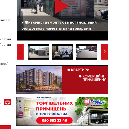
читает
У Житомирі демонтують встановлений
без дозволу намет із канцтоварами
ократии
Партии
ос", -
у