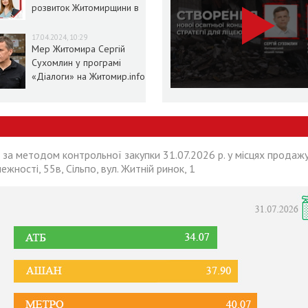
розвиток Житомирщини в
умовах воєнного стану
17.04.2024, 10:29
Мер Житомира Сергій
Сухомлин у програмі
«Діалоги» на Житомир.info
 за методом контрольної закупки 31.07.2026 р. у місцях продажу
лежності, 55в, Сільпо, вул. Житній ринок, 1