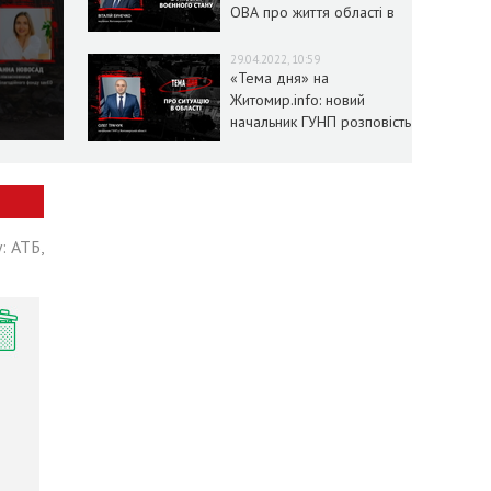
ОВА про життя області в
умовах воєнного стану
29.04.2022, 10:59
«Тема дня» на
Житомир.info: новий
начальник ГУНП розповість
про ситуацію в області
: АТБ,