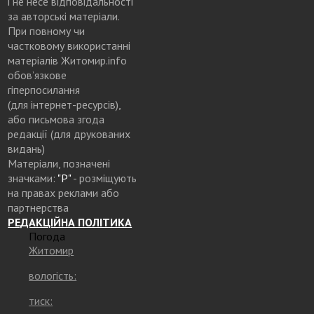
і не несе відповідальності
за авторські матеріали.
При повному чи
частковому використанні
матеріалів Житомир.info
обов’язкове
гіперпосилання
(для інтернет-ресурсів),
або письмова згода
редакції (для друкованих
видань)
Матеріали, позначені
значками:
"Р"
- розміщують
на правах реклами або
партнерства
РЕДАКЦІЙНА ПОЛІТИКА
Погода
Житомир
вологість:
тиск: