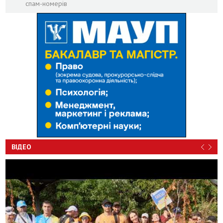
спам-номерів
ВІДЕО