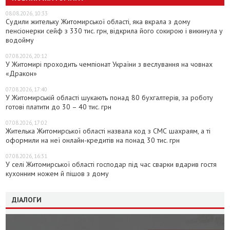
08.08.2026, 10:33
Судили жительку Житомирської області, яка вкрала з дому
пенсіонерки сейф з 330 тис. грн, відкрила його сокирою і викинула у
водойму
07.08.2026, 20:12
У Житомирі проходить чемпіонат України з веслування на човнах
«Дракон»
07.08.2026, 17:40
У Житомирській області шукають понад 80 бухгалтерів, за роботу
готові платити до 30 – 40 тис. грн
07.08.2026, 17:02
Жителька Житомирської області назвала код з СМС шахраям, а ті
оформили на неї онлайн-кредитів на понад 30 тис. грн
07.08.2026, 16:31
У селі Житомирської області господар під час сварки вдарив гостя
кухонним ножем й пішов з дому
ДІАЛОГИ