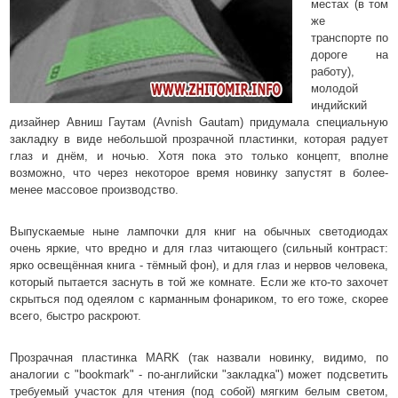
местах (в том
же
транспорте по
дороге на
работу),
молодой
индийский
дизайнер Авниш Гаутам (Avnish Gautam) придумала специальную
закладку в виде небольшой прозрачной пластинки, которая радует
глаз и днём, и ночью. Хотя пока это только концепт, вполне
возможно, что через некоторое время новинку запустят в более-
менее массовое производство.
Выпускаемые ныне лампочки для книг на обычных светодиодах
очень яркие, что вредно и для глаз читающего (сильный контраст:
ярко освещённая книга - тёмный фон), и для глаз и нервов человека,
который пытается заснуть в той же комнате. Если же кто-то захочет
скрыться под одеялом с карманным фонариком, то его тоже, скорее
всего, быстро раскроют.
Прозрачная пластинка MARK (так назвали новинку, видимо, по
аналогии с "bookmark" - по-английски "закладка") может подсветить
требуемый участок для чтения (под собой) мягким белым светом,