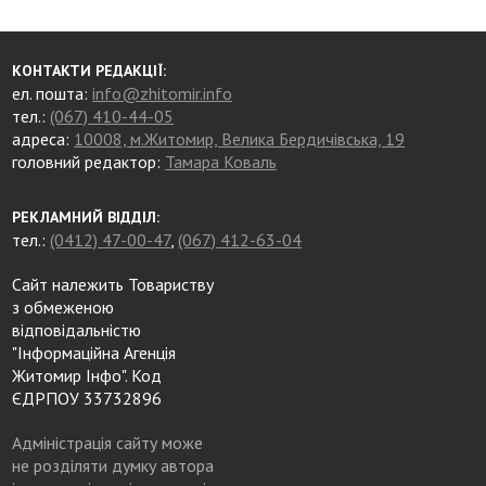
КОНТАКТИ РЕДАКЦІЇ:
ел. пошта:
info@zhitomir.info
тел.:
(067) 410-44-05
адреса:
10008, м.Житомир, Велика Бердичівська, 19
головний редактор:
Тамара Коваль
РЕКЛАМНИЙ ВІДДІЛ:
тел.:
(0412) 47-00-47
,
(067) 412-63-04
Сайт належить Товариству
з обмеженою
відповідальністю
"Інформаційна Агенція
Житомир Інфо". Код
ЄДРПОУ 33732896
Адміністрація сайту може
не розділяти думку автора