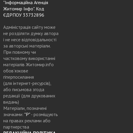
"Інформаційна Агенція
Житомир Інфо". Код
ЄДРПОУ 33732896
Адміністрація сайту може
не розділяти думку автора
і не несе відповідальності
за авторські матеріали.
При повному чи
частковому використанні
матеріалів Житомир.info
обов’язкове
гіперпосилання
(для інтернет-ресурсів),
або письмова згода
редакції (для друкованих
видань)
Матеріали, позначені
значками:
"Р"
- розміщують
на правах реклами або
партнерства
РЕДАКЦІЙНА ПОЛІТИКА