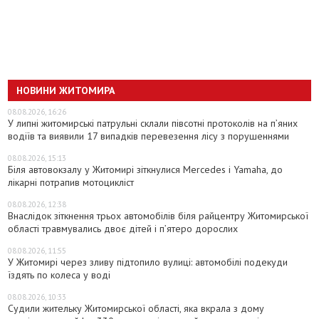
НОВИНИ ЖИТОМИРА
08.08.2026, 16:26
У липні житомирські патрульні склали півсотні протоколів на пʼяних
водіїв та виявили 17 випадків перевезення лісу з порушеннями
08.08.2026, 15:13
Біля автовокзалу у Житомирі зіткнулися Mercedes і Yamaha, до
лікарні потрапив мотоцикліст
08.08.2026, 12:38
Внаслідок зіткнення трьох автомобілів біля райцентру Житомирської
області травмувались двоє дітей і пʼятеро дорослих
08.08.2026, 11:55
У Житомирі через зливу підтопило вулиці: автомобілі подекуди
їздять по колеса у воді
08.08.2026, 10:33
Судили жительку Житомирської області, яка вкрала з дому