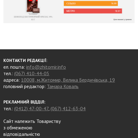
КОНТАКТИ РЕДАКЦІЇ:
ел. пошта:
info@zhitomir.info
тел.:
(067) 410-44-05
адреса:
10008, м.Житомир, Велика Бердичівська, 19
головний редактор:
Тамара Коваль
РЕКЛАМНИЙ ВІДДІЛ:
тел.:
(0412) 47-00-47
,
(067) 412-63-04
Сайт належить Товариству
з обмеженою
відповідальністю