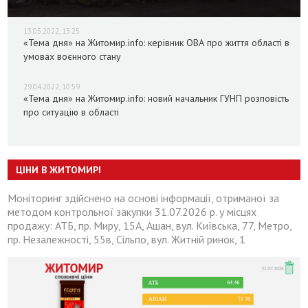
13.05.2022, 13:25
«Тема дня» на Житомир.info: керівник ОВА про життя області в
умовах воєнного стану
29.04.2022, 10:59
«Тема дня» на Житомир.info: новий начальник ГУНП розповість
про ситуацію в області
ЦІНИ В ЖИТОМИРІ
Моніторинг здійснено на основі інформації, отриманої за
методом контрольної закупки 31.07.2026 р. у місцях
продажу: АТБ, пр. Миру, 15А, Ашан, вул. Київська, 77, Метро,
пр. Незалежності, 55в, Сільпо, вул. Житній ринок, 1