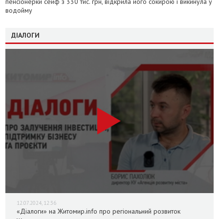
пенсіонерки сейф з 330 тис. грн, відкрила його сокирою і викинула у
водойму
ДІАЛОГИ
12.07.2024, 12:36
«Діалоги» на Житомир.info про регіональний розвиток