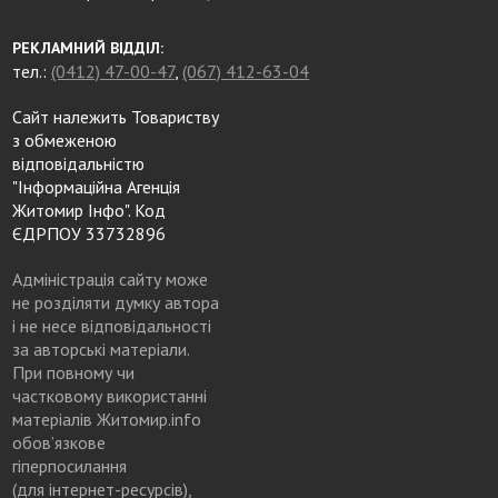
РЕКЛАМНИЙ ВІДДІЛ:
тел.:
(0412) 47-00-47
,
(067) 412-63-04
Сайт належить Товариству
з обмеженою
відповідальністю
"Інформаційна Агенція
Житомир Інфо". Код
ЄДРПОУ 33732896
Адміністрація сайту може
не розділяти думку автора
і не несе відповідальності
за авторські матеріали.
При повному чи
частковому використанні
матеріалів Житомир.info
обов’язкове
гіперпосилання
(для інтернет-ресурсів),