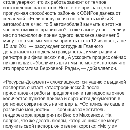
столе уверяют, что их работа зависит от темпов
изготовления паспортов. Но все же признают, что
пропускная способность районных ОВИРов далека от
желаемой. «Если пропускная способность мойки 3
автомобиля в час, то 5 автомобилей вымыть в этот же
час невозможно, правильно? То же самое у нас – если у
нас по технологии прием одного человека занимает 5
минут, то в час мы можем принять всего 12 человек, а не
15 или 20», — рассуждает сотрудник Главного
департамента по делам гражданства, иммиграции и
регистрации физических лиц. А ускорить процесс сейчас
никак нельзя. «Увеличить штат мы не можем, потому что
это прерогатива Верховной Рады», — добавляет он.
«Ресурсы-Документ» сложившуюся ситуацию с выдачей
паспортов считает катастрофической: после
приостановки работы предприятия и так недостаточное
количество пунктов приема и обработки документов в
регионах сократилось на четверть. «Остались не самые
развитые мощности», — сообщил заместитель
гендиректора предприятия Виктор Маховиков. На
вопрос, что же делать людям, которые никак не могут
получить свой паспорт, он ответил коротко: «Могу им