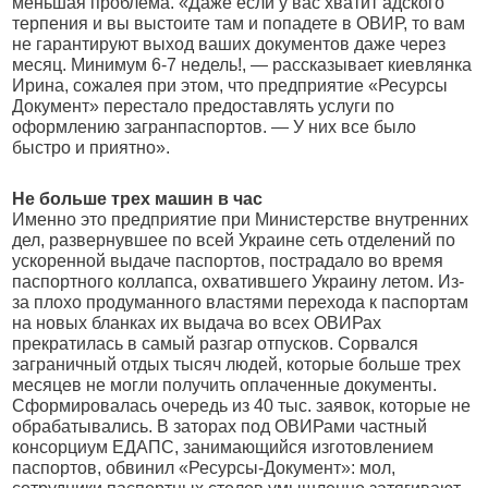
меньшая проблема. «Даже если у вас хватит адского
терпения и вы выстоите там и попадете в ОВИР, то вам
не гарантируют выход ваших документов даже через
месяц. Минимум 6-7 недель!, — рассказывает киевлянка
Ирина, сожалея при этом, что предприятие «Ресурсы
Документ» перестало предоставлять услуги по
оформлению загранпаспортов. — У них все было
быстро и приятно».
Не больше трех машин в час
Именно это предприятие при Министерстве внутренних
дел, развернувшее по всей Украине сеть отделений по
ускоренной выдаче паспортов, пострадало во время
паспортного коллапса, охватившего Украину летом. Из-
за плохо продуманного властями перехода к паспортам
на новых бланках их выдача во всех ОВИРах
прекратилась в самый разгар отпусков. Сорвался
заграничный отдых тысяч людей, которые больше трех
месяцев не могли получить оплаченные документы.
Сформировалась очередь из 40 тыс. заявок, которые не
обрабатывались. В заторах под ОВИРами частный
консорциум ЕДАПС, занимающийся изготовлением
паспортов, обвинил «Ресурсы-Документ»: мол,