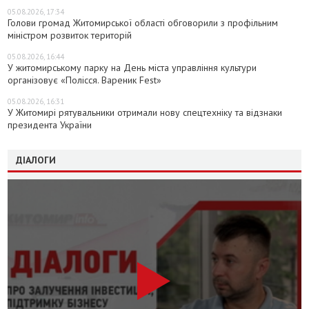
05.08.2026, 17:34
Голови громад Житомирської області обговорили з профільним
міністром розвиток територій
05.08.2026, 16:44
У житомирському парку на День міста управління культури
організовує «Полісся. Вареник Fest»
05.08.2026, 16:31
У Житомирі рятувальники отримали нову спецтехніку та відзнаки
президента України
ДІАЛОГИ