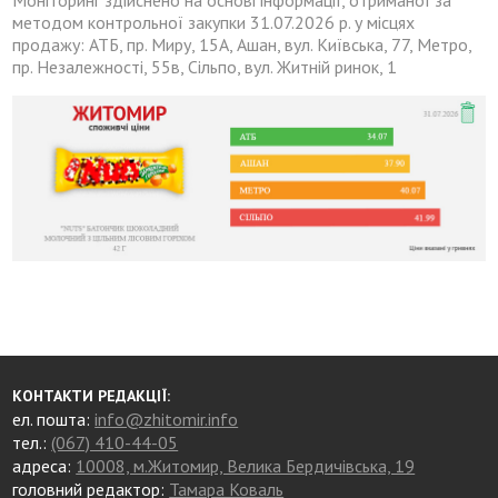
Моніторинг здійснено на основі інформації, отриманої за
методом контрольної закупки 31.07.2026 р. у місцях
продажу: АТБ, пр. Миру, 15А, Ашан, вул. Київська, 77, Метро,
пр. Незалежності, 55в, Сільпо, вул. Житній ринок, 1
КОНТАКТИ РЕДАКЦІЇ:
ел. пошта:
info@zhitomir.info
тел.:
(067) 410-44-05
адреса:
10008, м.Житомир, Велика Бердичівська, 19
головний редактор:
Тамара Коваль