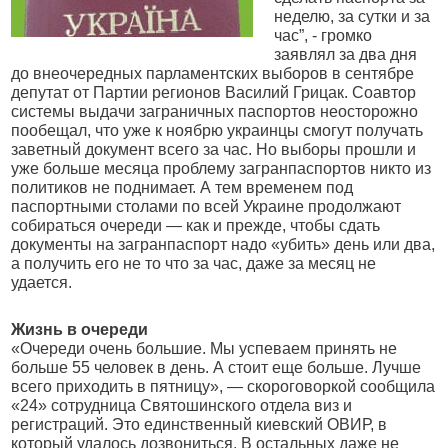
неделю, за сутки и за
час”, - громко
заявлял за два дня
до внеочередных парламентских выборов в сентябре
депутат от Партии регионов Василий Грицак. Соавтор
системы выдачи заграничных паспортов неосторожно
пообещал, что уже к ноябрю украинцы смогут получать
заветный документ всего за час. Но выборы прошли и
уже больше месяца проблему загранпаспортов никто из
политиков не поднимает. А тем временем под
паспортными столами по всей Украине продолжают
собираться очереди — как и прежде, чтобы сдать
документы на загранпаспорт надо «убить» день или два,
а получить его не то что за час, даже за месяц не
удается.
Жизнь в очереди
«Очереди очень большие. Мы успеваем принять не
больше 55 человек в день. А стоит еще больше. Лучше
всего приходить в пятницу», — скороговоркой сообщила
«24» сотрудница Святошинского отдела виз и
регистраций. Это единственный киевский ОВИР, в
который удалось дозвониться. В остальных даже не