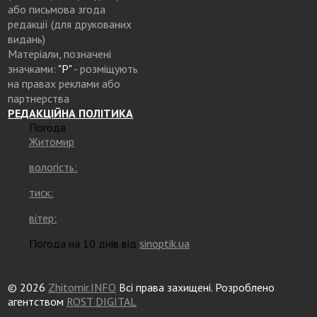
або письмова згода
редакції (для друкованих
видань)
Матеріали, позначені
значками:
"Р"
- розміщують
на правах реклами або
партнерства
РЕДАКЦІЙНА ПОЛІТИКА
Погода
Житомир
вологість:
тиск:
вітер:
Погода на 10 днів від
sinoptik.ua
© 2026
Zhitomir.INFO
Всі права захищені. Розроблено
агентством
ROST DIGITAL