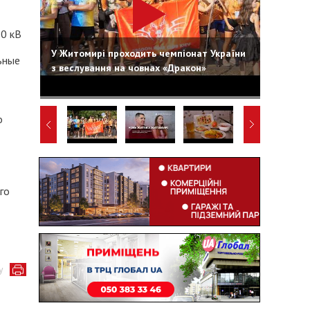
10 кВ
У Житомирі проходить чемпіонат України
ьные
з веслування на човнах «Дракон»
о
го
у