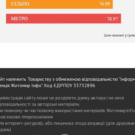
йт належить Товариству з обмеженою відповідальністю "Інформ
енція Житомир Інфо". Код ЄДРПОУ 33732896
міністрація сайту може не розділяти думку автора і не несе
дповідальності за авторські матеріали.
и повному чи частковому використанні матеріалів Житомир.info
ов’язкове гіперпосилання
ля інтернет-ресурсів), або письмова згода редакції (для друкова
дань)