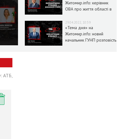
Житомир.info: керівник
ОВА про життя області в
умовах воєнного стану
29.04.2022, 10:59
«Тема дня» на
Житомир.info: новий
начальник ГУНП розповість
про ситуацію в області
: АТБ,