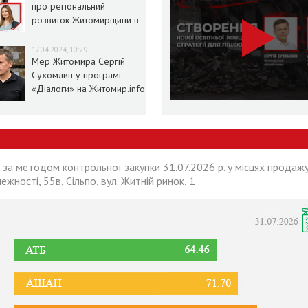
про регіональний
розвиток Житомирщини в
умовах воєнного стану
17.04.2024, 10:29
Мер Житомира Сергій
Сухомлин у програмі
«Діалоги» на Житомир.info
 за методом контрольної закупки 31.07.2026 р. у місцях продажу
лежності, 55в, Сільпо, вул. Житній ринок, 1