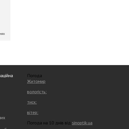
аційна
Погода
Житомир
вологість:
тиск:
вітер:
них
Погода на 10 днів від
sinoptik.ua