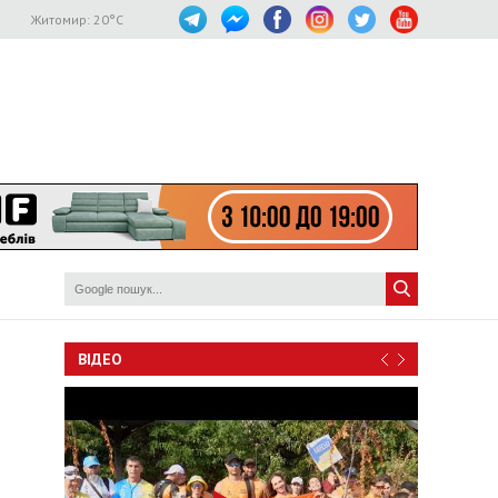
Житомир:
20
°C
ВІДЕО