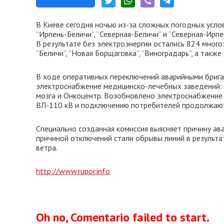
В Киеве сегодня ночью из-за сложных погодных усл
”Ирпень-Беличи”, ”Северная-Беличи” и ”Северная-Ирп
В результате без электроэнергии остались 824 мног
”Беличи”, ”Новая Борщаговка”, ”Виноградарь”, а такж
В ходе оперативных переключений аварийными брига
электроснабжение медицинско-лечебных заведений: 
мозга и Онкоцентр. Возобновлено электроснабжение
ВЛ-110 кВ и подключению потребителей продолжают
Специально созданная комиссия выясняет причину а
причиной отключений стали обрывы линий в результа
ветра.
http://www.rupor.info
Oh no, Comentario failed to start.