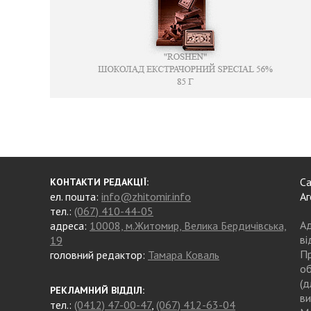
Са
КОНТАКТИ РЕДАКЦІЇ:
ел. пошта:
info@zhitomir.info
Аг
тел.:
(067) 410-44-05
Ад
адреса:
10008, м.Житомир, Велика Бердичівська,
ві
19
Пр
головний редактор:
Тамара Коваль
об
(д
РЕКЛАМНИЙ ВІДДІЛ:
ви
тел.:
(0412) 47-00-47
,
(067) 412-63-04