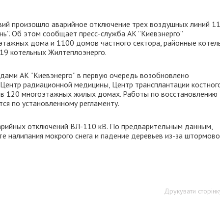
овий произошло аварийное отключение трех воздушных линий 1
ень”. Об этом сообщает пресс-служба АК ”Киевэнерго”
оэтажных дома и 1100 домов частного сектора, районные котел
е 19 котельных Жилтеплоэнерго.
дами АК ”Киевэнерго” в первую очередь возобновлено
Центр радиационной медицины, Центр трансплантации костног
 в 120 многоэтажных жилых домах. Работы по восстановлению
ся по установленному регламенту.
варийных отключений ВЛ-110 кВ. По предварительным данным,
те налипания мокрого снега и падение деревьев из-за штормово
Друкувати сторінк