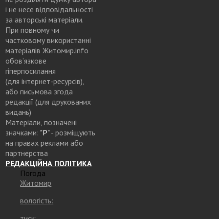
і не несе відповідальності
за авторські матеріали.
При повному чи
частковому використанні
матеріалів Житомир.info
обов’язкове
гіперпосилання
(для інтернет-ресурсів),
або письмова згода
редакції (для друкованих
видань)
Матеріали, позначені
значками:
"Р"
- розміщують
на правах реклами або
партнерства
РЕДАКЦІЙНА ПОЛІТИКА
Погода
Житомир
вологість:
тиск: