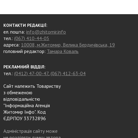
КОНТАКТИ РЕДАКЦІЇ:
ел. пошта:
info@zhitomir.info
тел.:
(067) 410-44-05
адреса:
10008, м.Житомир, Велика Бердичівська, 19
головний редактор:
Тамара Коваль
РЕКЛАМНИЙ ВІДДІЛ:
тел.:
(0412) 47-00-47
,
(067) 412-63-04
Сайт належить Товариству
з обмеженою
відповідальністю
"Інформаційна Агенція
Житомир Інфо". Код
ЄДРПОУ 33732896
Адміністрація сайту може
не розділяти думку автора