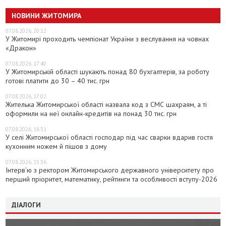
НОВИНИ ЖИТОМИРА
07.08.2026, 20:12
У Житомирі проходить чемпіонат України з веслування на човнах
«Дракон»
07.08.2026, 17:40
У Житомирській області шукають понад 80 бухгалтерів, за роботу
готові платити до 30 – 40 тис. грн
07.08.2026, 17:02
Жителька Житомирської області назвала код з СМС шахраям, а ті
оформили на неї онлайн-кредитів на понад 30 тис. грн
07.08.2026, 16:31
У селі Житомирської області господар під час сварки вдарив гостя
кухонним ножем й пішов з дому
07.08.2026, 15:36
Інтерв’ю з ректором Житомирського державного університету про
перший пріоритет, математику, рейтинги та особливості вступу-2026
ДІАЛОГИ