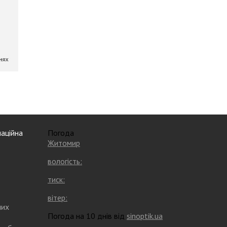
аційна
Погода
Житомир
вологість:
тиск:
вітер:
них
Погода на 10 днів від
sinoptik.ua