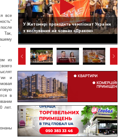
ся все
ность"
У Житомирі проходить чемпіонат України
после
з веслування на човнах «Дракон»
 Так,
нашему
.
ном из
воего
мыслят
гии и
ммовая
говую
ится в
овании
0 лет.
изнаны