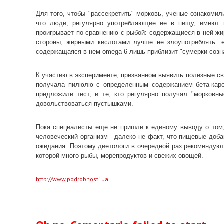
Для того, чтобы "рассекретить" морковь, ученые ознаком
что люди, регулярно употребляющие ее в пищу, имеют 
проигрывает по сравнению с рыбой: содержащиеся в ней ж
стороны, жирными кислотами лучше не злоупотреблять: 
содержащаяся в нем omega-6 лишь приблизит "сумерки созн
К участию в эксперименте, призванном выявить полезные св
получала пилюлю с определенным содержанием бета-каро
предложили тест, и те, кто регулярно получал "морковн
довольствоваться пустышками.
Пока специалисты еще не пришли к единому выводу о том,
человеческий организм - далеко не факт, что пищевые до
ожидания. Поэтому диетологи в очередной раз рекомендую
которой много рыбы, морепродуктов и свежих овощей.
http://www.podrobnosti.ua