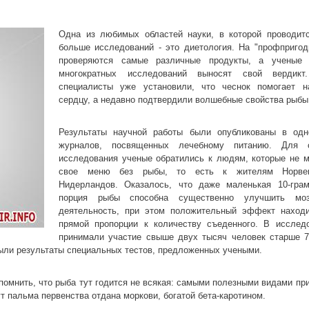
Одна из любимых областей науки, в которой проводит
больше исследований - это диетология. На "профпригод
проверяются самые различные продукты, а ученые 
многократных исследований выносят свой вердикт.
специалисты уже установили, что чеснок помогает 
сердцу, а недавно подтвердили волшебные свойства рыбы
Результаты научной работы были опубликованы в од
журналов, посвященных лечебному питанию. Для с
исследования ученые обратились к людям, которые не 
свое меню без рыбы, то есть к жителям Норве
Нидерландов. Оказалось, что даже маленькая 10-гра
порция рыбы способна существенно улучшить моз
деятельность, при этом положительный эффект наход
прямой пропорции к количеству съеденного. В исслед
принимали участие свыше двух тысяч человек старше 7
ыли результаты специальных тестов, предложенных учеными.
помнить, что рыба тут годится не всякая: самыми полезными видами пр
ут пальма первенства отдана моркови, богатой бета-каротином.