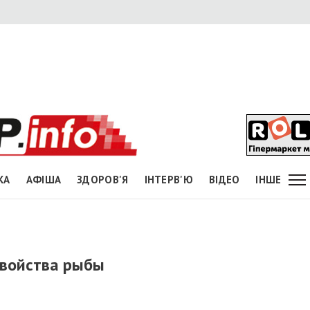
КА
АФІША
ЗДОРОВ'Я
ІНТЕРВ'Ю
ВІДЕО
ІНШЕ
свойства рыбы