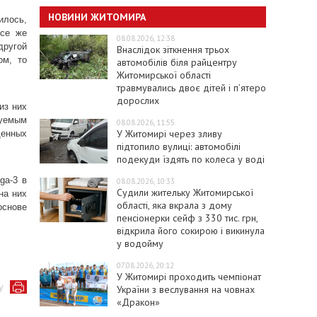
НОВИНИ ЖИТОМИРА
илось,
все же
08.08.2026, 12:38
другой
Внаслідок зіткнення трьох
ом, то
автомобілів біля райцентру
Житомирської області
травмувались двоє дітей і пʼятеро
дорослих
из них
туемым
08.08.2026, 11:55
У Житомирі через зливу
денных
підтопило вулиці: автомобілі
подекуди їздять по колеса у воді
ga-3 в
08.08.2026, 10:33
Судили жительку Житомирської
на них
області, яка вкрала з дому
основе
пенсіонерки сейф з 330 тис. грн,
відкрила його сокирою і викинула
у водойму
07.08.2026, 20:12
У Житомирі проходить чемпіонат
у
України з веслування на човнах
«Дракон»