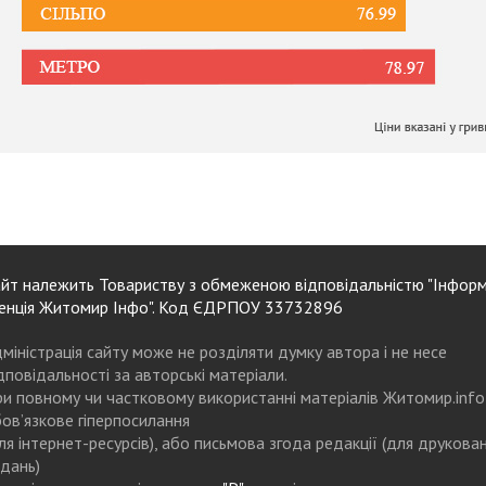
йт належить Товариству з обмеженою відповідальністю "Інформ
енція Житомир Інфо". Код ЄДРПОУ 33732896
міністрація сайту може не розділяти думку автора і не несе
дповідальності за авторські матеріали.
и повному чи частковому використанні матеріалів Житомир.info
ов’язкове гіперпосилання
ля інтернет-ресурсів), або письмова згода редакції (для друкова
дань)