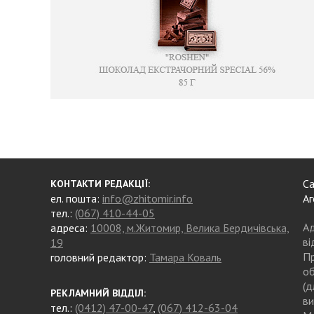
Са
КОНТАКТИ РЕДАКЦІЇ:
ел. пошта:
info@zhitomir.info
Аг
тел.:
(067) 410-44-05
Ад
адреса:
10008, м.Житомир, Велика Бердичівська,
ві
19
Пр
головний редактор:
Тамара Коваль
об
(д
РЕКЛАМНИЙ ВІДДІЛ:
ви
тел.:
(0412) 47-00-47
,
(067) 412-63-04