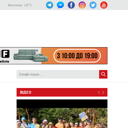
Житомир:
18
°C
ВІДЕО