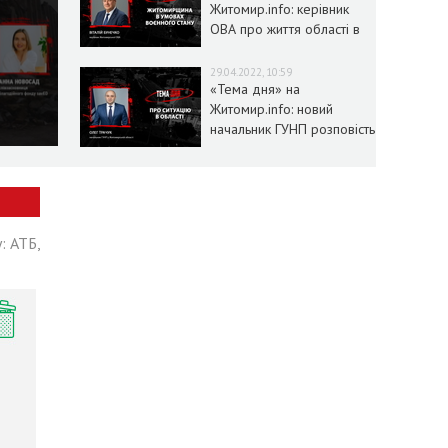
Житомир.info: керівник
ОВА про життя області в
умовах воєнного стану
29.04.2022, 10:59
«Тема дня» на
Житомир.info: новий
начальник ГУНП розповість
про ситуацію в області
: АТБ,