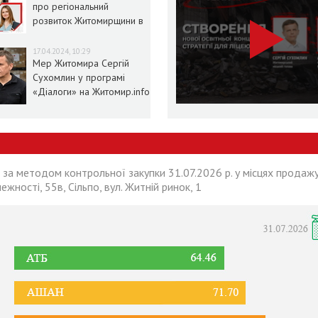
про регіональний
розвиток Житомирщини в
умовах воєнного стану
17.04.2024, 10:29
Мер Житомира Сергій
Сухомлин у програмі
«Діалоги» на Житомир.info
 за методом контрольної закупки 31.07.2026 р. у місцях продажу
лежності, 55в, Сільпо, вул. Житній ринок, 1