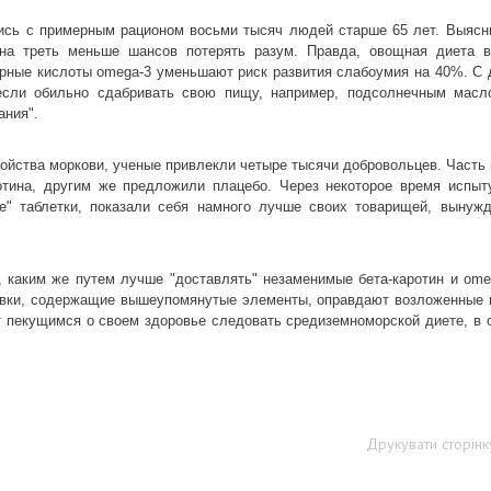
ились с примерным рационом восьми тысяч людей старше 65 лет. Выясн
на треть меньше шансов потерять разум. Правда, овощная диета 
ирные кислоты omega-3 уменьшают риск развития слабоумия на 40%. С 
если обильно сдабривать свою пищу, например, подсолнечным масл
ания".
ойства моркови, ученые привлекли четыре тысячи добровольцев. Часть 
тина, другим же предложили плацебо. Через некоторое время испы
ые" таблетки, показали себя намного лучше своих товарищей, вынуж
 каким же путем лучше "доставлять" незаменимые бета-каротин и ome
бавки, содержащие вышеупомянутые элементы, оправдают возложенные 
т пекущимся о своем здоровье следовать средиземноморской диете, в 
Друкувати сторінк