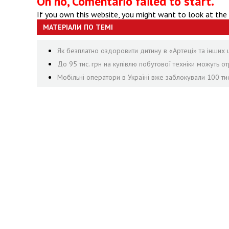
Oh no, Comentario failed to start.
If you own this website, you might want to look at the
МАТЕРІАЛИ ПО ТЕМІ
Як безплатно оздоровити дитину в «Артеці» та інших 
До 95 тис. грн на купівлю побутової техніки можуть 
Мобільні оператори в Україні вже заблокували 100 ти