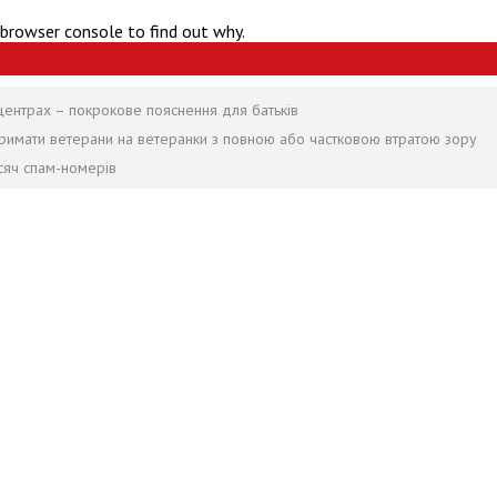
 browser console to find out why.
центрах – покрокове пояснення для батьків
отримати ветерани на ветеранки з повною або частковою втратою зору
сяч спам-номерів