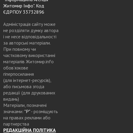
Житомир Інфо". Код
ЄДРПОУ 33732896
Адміністрація сайту може
не розділяти думку автора
і не несе відповідальності
за авторські матеріали.
При повному чи
частковому використанні
матеріалів Житомир.info
обов’язкове
гіперпосилання
(для інтернет-ресурсів),
або письмова згода
редакції (для друкованих
видань)
Матеріали, позначені
значками:
"Р"
- розміщують
на правах реклами або
партнерства
РЕДАКЦІЙНА ПОЛІТИКА