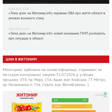
13.05.2022, 13:25
«Тема дня» на Житомир.info: керівник ОВА про життя області в
умовах воєнного стану
29.04.2022, 10:59
«Тема дня» на Житомир.info: новий начальник ГУНП розповість
про ситуацію в області
ЦІНИ В ЖИТОМИРІ
Моніторинг здійснено на основі інформації, отриманої за
методом контрольної закупки 31.07.2026 р. у місцях
продажу: АТБ, пр. Миру, 15А, Ашан, вул. Київська, 77, Метро,
пр. Незалежності, 55в, Сільпо, вул. Житній ринок, 1