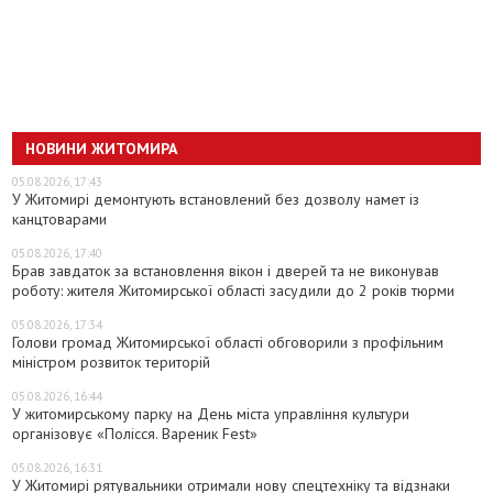
НОВИНИ ЖИТОМИРА
05.08.2026, 17:43
У Житомирі демонтують встановлений без дозволу намет із
канцтоварами
05.08.2026, 17:40
Брав завдаток за встановлення вікон і дверей та не виконував
роботу: жителя Житомирської області засудили до 2 років тюрми
05.08.2026, 17:34
Голови громад Житомирської області обговорили з профільним
міністром розвиток територій
05.08.2026, 16:44
У житомирському парку на День міста управління культури
організовує «Полісся. Вареник Fest»
05.08.2026, 16:31
У Житомирі рятувальники отримали нову спецтехніку та відзнаки