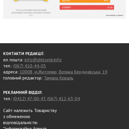
КОНТАКТИ РЕДАКЦІЇ:
ел. пошта:
info@zhitomir.info
тел.:
(067) 410-44-05
адреса:
10008, м.Житомир, Велика Бердичівська, 19
головний редактор:
Тамара Коваль
РЕКЛАМНИЙ ВІДДІЛ:
тел.:
(0412) 47-00-47
,
(067) 412-63-04
Сайт належить Товариству
з обмеженою
відповідальністю
"Інформаційна Агенція