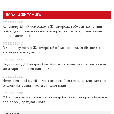
НОВИНИ ЖИТОМИРА
07.08.2026, 13:30
Колективу ДП «Рихальське» з Житомирської області, де поліція
розслідує справи про загибель корів і недбалість, представили
нового директора
07.08.2026, 13:17
Від початку року в Житомирській області втопилися більше людей,
ніж за увесь минулий рік
07.08.2026, 12:29
Подробиці ДТП на трасі біля Житомира: зіткнулися дві вантажівки,
до лікарні потрапив один водій
07.08.2026, 12:20
Через виявлені стихійні сміттєзвалища біля житомирських кар’єрів
екологи направили лист до міської ради
07.08.2026, 12:06
У Житомирському районі через удар блискавки загорівся будинок,
вогнеборці врятували кота