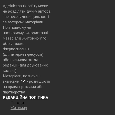
Адміністрація сайту може
не розділяти думку автора
і не несе відповідальності
за авторські матеріали.
При повному чи
частковому використанні
матеріалів Житомир.info
обов’язкове
гіперпосилання
(для інтернет-ресурсів),
або письмова згода
редакції (для друкованих
видань)
Матеріали, позначені
значками:
"Р"
- розміщують
на правах реклами або
партнерства
РЕДАКЦІЙНА ПОЛІТИКА
Погода
Житомир