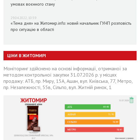
умовах воєнного стану
29.04.2022, 10:59
«Тема дня» на Житомир.info: новий начальник ГУНП розповість
про ситуацію в області
ЦІНИ В ЖИТОМИРІ
Моніторинг здійснено на основі інформації, отриманої за
методом контрольної закупки 31.07.2026 р. у місцях
продажу: АТБ, пр. Миру, 15А, Ашан, вул. Київська, 77, Метро,
пр. Незалежності, 55в, Сільпо, вул. Житній ринок, 1