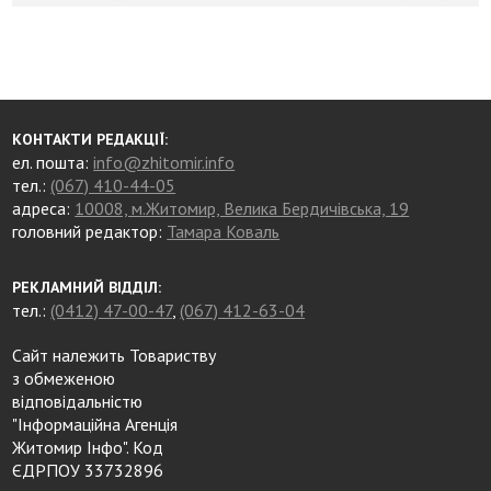
КОНТАКТИ РЕДАКЦІЇ:
ел. пошта:
info@zhitomir.info
тел.:
(067) 410-44-05
адреса:
10008, м.Житомир, Велика Бердичівська, 19
головний редактор:
Тамара Коваль
РЕКЛАМНИЙ ВІДДІЛ:
тел.:
(0412) 47-00-47
,
(067) 412-63-04
Сайт належить Товариству
з обмеженою
відповідальністю
"Інформаційна Агенція
Житомир Інфо". Код
ЄДРПОУ 33732896