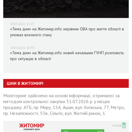
13.05.2022, 13:25
«Тема дня» на Житомир.info: керівник ОВА про життя області в
умовах воєнного стану
29.04.2022, 10:59
«Тема дня» на Житомир.info: новий начальник ГУНП розповість
про ситуацію в області
ЦІНИ В ЖИТОМИРІ
Моніторинг здійснено на основі інформації, отриманої за
методом контрольної закупки 31.07.2026 р. у місцях
продажу: АТБ, пр. Миру, 15А, Ашан, вул. Київська, 77, Метро,
пр. Незалежності, 55в, Сільпо, вул. Житній ринок, 1