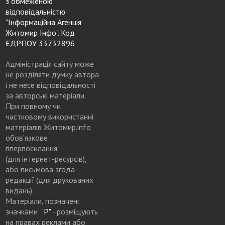
з обмеженою
відповідальністю
"Інформаційна Агенція
Житомир Інфо". Код
ЄДРПОУ 33732896
Адміністрація сайту може
не розділяти думку автора
і не несе відповідальності
за авторські матеріали.
При повному чи
частковому використанні
матеріалів Житомир.info
обов’язкове
гіперпосилання
(для інтернет-ресурсів),
або письмова згода
редакції (для друкованих
видань)
Матеріали, позначені
значками:
"Р"
- розміщують
на правах реклами або