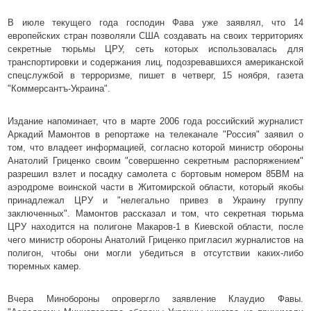
В июле текущего года господин Фава уже заявлял, что 14
европейских стран позволяли США создавать на своих территориях
секретные тюрьмы ЦРУ, сеть которых использовалась для
транспортировки и содержания лиц, подозревавшихся американской
спецслужбой в терроризме, пишет в четверг, 15 ноября, газета
"Коммерсантъ-Украина".
Издание напоминает, что в марте 2006 года российский журналист
Аркадий Мамонтов в репортаже на телеканале "Россия" заявил о
том, что владеет информацией, согласно которой министр обороны
Анатолий Гриценко своим "совершенно секретным распоряжением"
разрешил взлет и посадку самолета с бортовым номером 85BM на
аэродроме воинской части в Житомирской области, который якобы
принадлежал ЦРУ и "нелегально привез в Украину группу
заключенных". Мамонтов рассказал и том, что секретная тюрьма
ЦРУ находится на полигоне Макаров-1 в Киевской области, после
чего министр обороны Анатолий Гриценко пригласил журналистов на
полигон, чтобы они могли убедиться в отсутствии каких-либо
тюремных камер.
Вчера Минобороны опровергло заявление Клаудио Фавы.