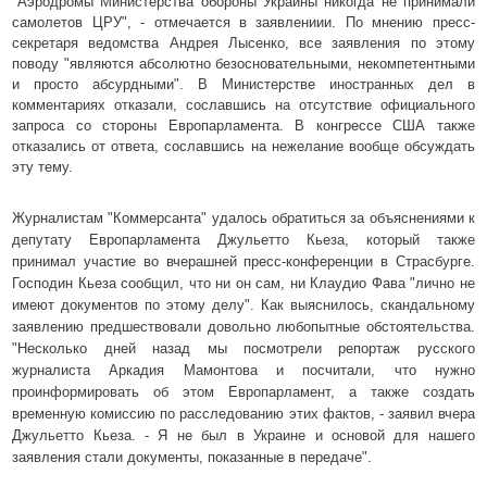
"Аэродромы Министерства обороны Украины никогда не принимали
самолетов ЦРУ", - отмечается в заявлениии. По мнению пресс-
секретаря ведомства Андрея Лысенко, все заявления по этому
поводу "являются абсолютно безосновательными, некомпетентными
и просто абсурдными". В Министерстве иностранных дел в
комментариях отказали, сославшись на отсутствие официального
запроса со стороны Европарламента. В конгрессе США также
отказались от ответа, сославшись на нежелание вообще обсуждать
эту тему.
Журналистам "Коммерсанта" удалось обратиться за объяснениями к
депутату Европарламента Джульетто Кьеза, который также
принимал участие во вчерашней пресс-конференции в Страсбурге.
Господин Кьеза сообщил, что ни он сам, ни Клаудио Фава "лично не
имеют документов по этому делу". Как выяснилось, скандальному
заявлению предшествовали довольно любопытные обстоятельства.
"Несколько дней назад мы посмотрели репортаж русского
журналиста Аркадия Мамонтова и посчитали, что нужно
проинформировать об этом Европарламент, а также создать
временную комиссию по
расследованию этих фактов, - заявил вчера
Джульетто Кьеза. - Я не был в Украине и основой для нашего
заявления стали документы, показанные в передаче".