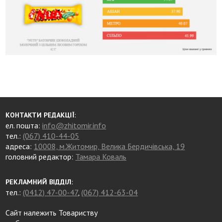
КОНТАКТИ РЕДАКЦІЇ:
ел. пошта:
info@zhitomir.info
тел.:
(067) 410-44-05
адреса:
10008, м.Житомир, Велика Бердичівська, 19
головний редактор:
Тамара Коваль
РЕКЛАМНИЙ ВІДДІЛ:
тел.:
(0412) 47-00-47
,
(067) 412-63-04
Сайт належить Товариству