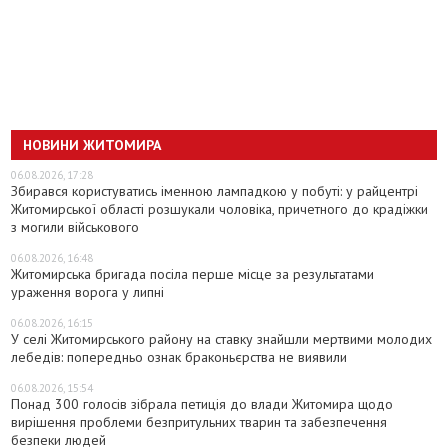
НОВИНИ ЖИТОМИРА
06.08.2026, 17:28
Збирався користуватись іменною лампадкою у побуті: у райцентрі
Житомирської області розшукали чоловіка, причетного до крадіжки
з могили військового
06.08.2026, 16:48
Житомирська бригада посіла перше місце за результатами
ураження ворога у липні
06.08.2026, 16:15
У селі Житомирського району на ставку знайшли мертвими молодих
лебедів: попередньо ознак браконьєрства не виявили
06.08.2026, 15:54
Понад 300 голосів зібрала петиція до влади Житомира щодо
вирішення проблеми безпритульних тварин та забезпечення
безпеки людей