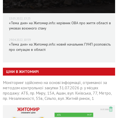
13.05.2022, 13:25
«Тема дня» на Житомир.info: керівник ОВА про життя області в
умовах воєнного стану
29.04.2022, 10:59
«Тема дня» на Житомир.info: новий начальник ГУНП розповість
про ситуацію в області
ЦІНИ В ЖИТОМИРІ
Моніторинг здійснено на основі інформації, отриманої за
методом контрольної закупки 31.07.2026 р. у місцях
продажу: АТБ, пр. Миру, 15А, Ашан, вул. Київська, 77, Метро,
пр. Незалежності, 55в, Сільпо, вул. Житній ринок, 1