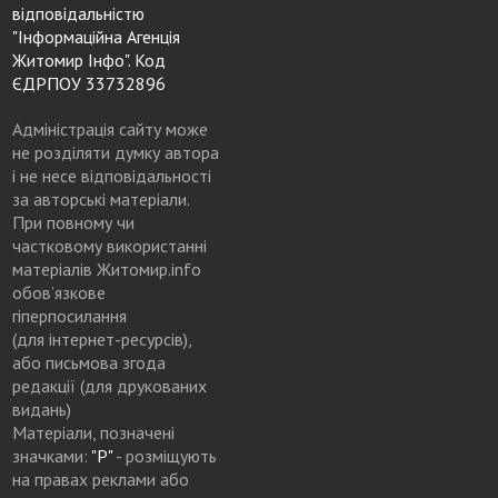
відповідальністю
"Інформаційна Агенція
Житомир Інфо". Код
ЄДРПОУ 33732896
Адміністрація сайту може
не розділяти думку автора
і не несе відповідальності
за авторські матеріали.
При повному чи
частковому використанні
матеріалів Житомир.info
обов’язкове
гіперпосилання
(для інтернет-ресурсів),
або письмова згода
редакції (для друкованих
видань)
Матеріали, позначені
значками:
"Р"
- розміщують
на правах реклами або