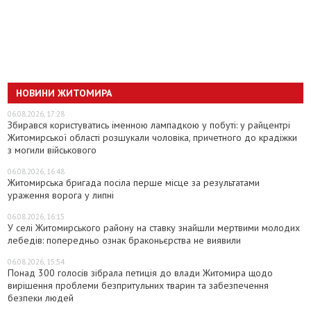
НОВИНИ ЖИТОМИРА
06.08.2026, 17:28
Збирався користуватись іменною лампадкою у побуті: у райцентрі
Житомирської області розшукали чоловіка, причетного до крадіжки
з могили військового
06.08.2026, 16:48
Житомирська бригада посіла перше місце за результатами
ураження ворога у липні
06.08.2026, 16:15
У селі Житомирського району на ставку знайшли мертвими молодих
лебедів: попередньо ознак браконьєрства не виявили
06.08.2026, 15:54
Понад 300 голосів зібрала петиція до влади Житомира щодо
вирішення проблеми безпритульних тварин та забезпечення
безпеки людей