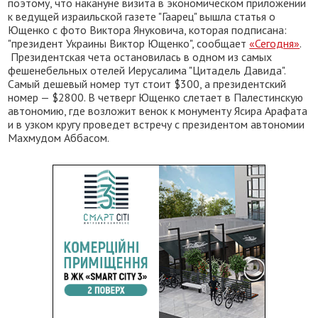
поэтому, что накануне визита в экономическом приложении
к ведущей израильской газете "Гаарец" вышла статья о
Ющенко с фото Виктора Януковича, которая подписана:
"президент Украины Виктор Ющенко", сообщает
«Сегодня»
.
Президентская чета остановилась в одном из самых
фешенебельных отелей Иерусалима "Цитадель Давида".
Самый дешевый номер тут стоит $300, а президентский
номер — $2800. В четверг Ющенко слетает в Палестинскую
автономию, где возложит венок к монументу Ясира Арафата
и в узком кругу проведет встречу с президентом автономии
Махмудом Аббасом.