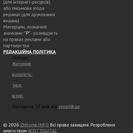
(для інтернет-ресурсів),
або письмова згода
редакції (для друкованих
видань)
Матеріали, позначені
значками:
"Р"
- розміщують
на правах реклами або
партнерства
РЕДАКЦІЙНА ПОЛІТИКА
Погода
Житомир
вологість:
тиск:
вітер:
Погода на 10 днів від
sinoptik.ua
© 2026
Zhitomir.INFO
Всі права захищені. Розроблено
агентством
ROST DIGITAL