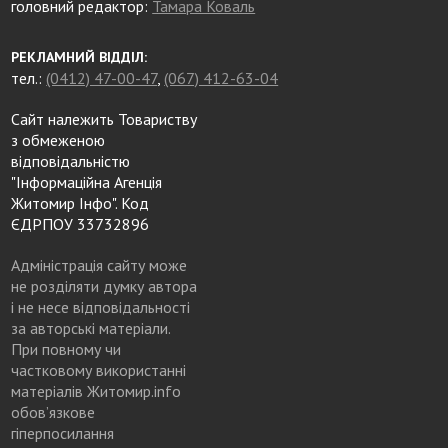
головний редактор:
Тамара Коваль
РЕКЛАМНИЙ ВІДДІЛ:
тел.:
(0412) 47-00-47
,
(067) 412-63-04
Сайт належить Товариству
з обмеженою
відповідальністю
"Інформаційна Агенція
Житомир Інфо". Код
ЄДРПОУ 33732896
Адміністрація сайту може
не розділяти думку автора
і не несе відповідальності
за авторські матеріали.
При повному чи
частковому використанні
матеріалів Житомир.info
обов’язкове
гіперпосилання