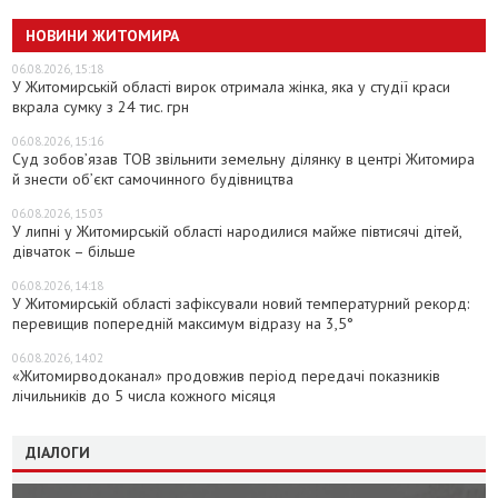
НОВИНИ ЖИТОМИРА
06.08.2026, 15:18
У Житомирській області вирок отримала жінка, яка у студії краси
вкрала сумку з 24 тис. грн
06.08.2026, 15:16
Суд зобов’язав ТОВ звільнити земельну ділянку в центрі Житомира
й знести об’єкт самочинного будівництва
06.08.2026, 15:03
У липні у Житомирській області народилися майже півтисячі дітей,
дівчаток – більше
06.08.2026, 14:18
У Житомирській області зафіксували новий температурний рекорд:
перевищив попередній максимум відразу на 3,5°
06.08.2026, 14:02
«Житомирводоканал» продовжив період передачі показників
лічильників до 5 числа кожного місяця
ДІАЛОГИ