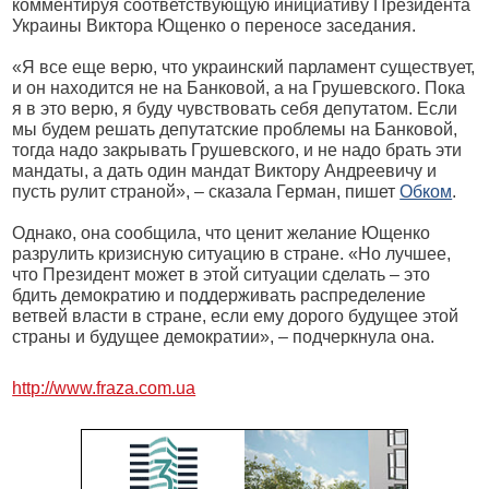
комментируя соответствующую инициативу Президента
Украины Виктора Ющенко о переносе заседания.
«Я все еще верю, что украинский парламент существует,
и он находится не на Банковой, а на Грушевского. Пока
я в это верю, я буду чувствовать себя депутатом. Если
мы будем решать депутатские проблемы на Банковой,
тогда надо закрывать Грушевского, и не надо брать эти
мандаты, а дать один мандат Виктору Андреевичу и
пусть рулит страной», – сказала Герман, пишет
Обком
.
Однако, она сообщила, что ценит желание Ющенко
разрулить кризисную ситуацию в стране. «Но лучшее,
что Президент может в этой ситуации сделать – это
бдить демократию и поддерживать распределение
ветвей власти в стране, если ему дорого будущее этой
страны и будущее демократии», – подчеркнула она.
http://www.fraza.com.ua