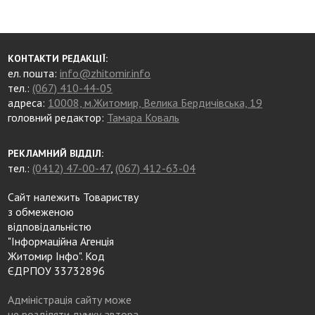
КОНТАКТИ РЕДАКЦІЇ:
ел. пошта:
info@zhitomir.info
тел.:
(067) 410-44-05
адреса:
10008, м.Житомир, Велика Бердичівська, 19
головний редактор:
Тамара Коваль
РЕКЛАМНИЙ ВІДДІЛ:
тел.:
(0412) 47-00-47
,
(067) 412-63-04
Сайт належить Товариству
з обмеженою
відповідальністю
"Інформаційна Агенція
Житомир Інфо". Код
ЄДРПОУ 33732896
Адміністрація сайту може
не розділяти думку автора