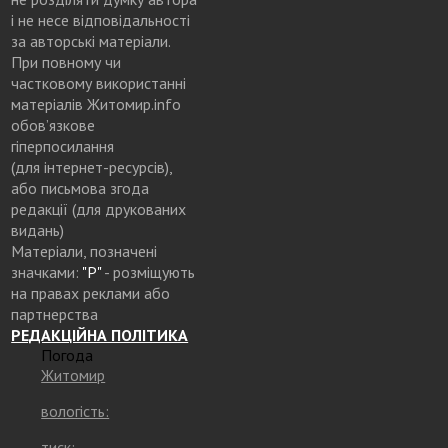
і не несе відповідальності
за авторські матеріали.
При повному чи
частковому використанні
матеріалів Житомир.info
обов’язкове
гіперпосилання
(для інтернет-ресурсів),
або письмова згода
редакції (для друкованих
видань)
Матеріали, позначені
значками:
"Р"
- розміщують
на правах реклами або
партнерства
РЕДАКЦІЙНА ПОЛІТИКА
Погода
Житомир
вологість:
тиск: