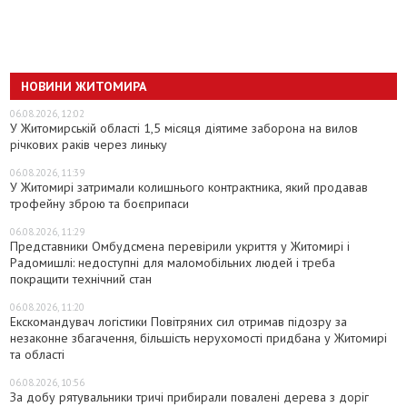
НОВИНИ ЖИТОМИРА
06.08.2026, 12:02
У Житомирській області 1,5 місяця діятиме заборона на вилов
річкових раків через линьку
06.08.2026, 11:39
У Житомирі затримали колишнього контрактника, який продавав
трофейну зброю та боєприпаси
06.08.2026, 11:29
Представники Омбудсмена перевірили укриття у Житомирі і
Радомишлі: недоступні для маломобільних людей і треба
покращити технічний стан
06.08.2026, 11:20
Екскомандувач логістики Повітряних сил отримав підозру за
незаконне збагачення, більшість нерухомості придбана у Житомирі
та області
06.08.2026, 10:56
За добу рятувальники тричі прибирали повалені дерева з доріг