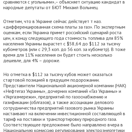
сравняются с угольными»,– объясняет ситуацию кандидат в
народные депутаты от БЮТ Михаил Волынец.
Отметим, что в Украине сейчас действует т наз.
«дифференцированная схема платы за газ». По экспертным
оценкам, если Украина примет российский сценарий роста
цен, к концу следующего года стоимость топлива для 85%
населения Украины вырастет с $58,64 до $112 за тысячу
кубометров (или с 29,3 коп. до 56 коп. за кубометр). В тоже
время для 11% населения он будет стоить несколько
дешевле, для 4% – дороже.
Но отметка в $112 за тысячу кубов может оказаться
стартовой позицией в грядущем подорожании.
Представители Национальной акционерной компании (НАК)
«Нефтегаз Украины», дочерних компаний «Газ Украины» и
«Укргазмережи», предприятий по газоснабжению и
газификации (облгазов), а также ассоциации делового
сотрудничества предприятий газового рынка Украины
настаивают на включении инвестиционной составляющей в
тариф на поставки и транспортировку природного газа.
Соответствующее предложение было направлено вчера в
Национальную комиссию регулирования электроэнергетики