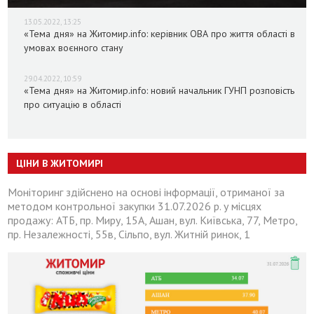
13.05.2022, 13:25
«Тема дня» на Житомир.info: керівник ОВА про життя області в
умовах воєнного стану
29.04.2022, 10:59
«Тема дня» на Житомир.info: новий начальник ГУНП розповість
про ситуацію в області
ЦІНИ В ЖИТОМИРІ
Моніторинг здійснено на основі інформації, отриманої за
методом контрольної закупки 31.07.2026 р. у місцях
продажу: АТБ, пр. Миру, 15А, Ашан, вул. Київська, 77, Метро,
пр. Незалежності, 55в, Сільпо, вул. Житній ринок, 1