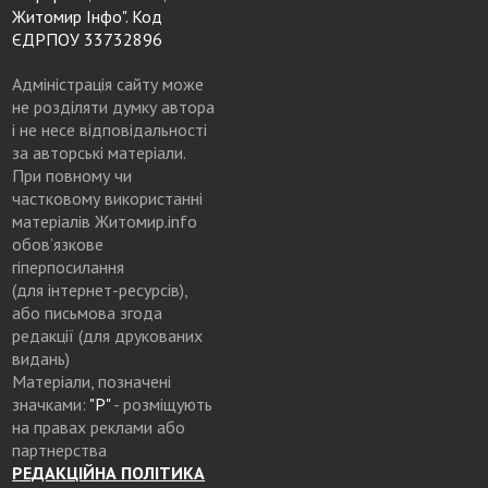
Житомир Інфо". Код
ЄДРПОУ 33732896
Адміністрація сайту може
не розділяти думку автора
і не несе відповідальності
за авторські матеріали.
При повному чи
частковому використанні
матеріалів Житомир.info
обов’язкове
гіперпосилання
(для інтернет-ресурсів),
або письмова згода
редакції (для друкованих
видань)
Матеріали, позначені
значками:
"Р"
- розміщують
на правах реклами або
партнерства
РЕДАКЦІЙНА ПОЛІТИКА