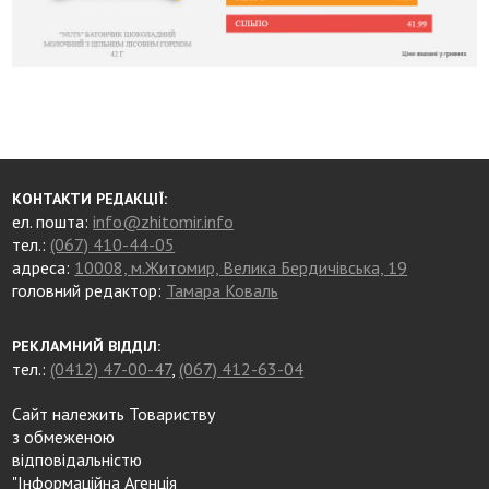
КОНТАКТИ РЕДАКЦІЇ:
ел. пошта:
info@zhitomir.info
тел.:
(067) 410-44-05
адреса:
10008, м.Житомир, Велика Бердичівська, 19
головний редактор:
Тамара Коваль
РЕКЛАМНИЙ ВІДДІЛ:
тел.:
(0412) 47-00-47
,
(067) 412-63-04
Сайт належить Товариству
з обмеженою
відповідальністю
"Інформаційна Агенція