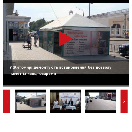
У Житомирі демонтують встановлений без дозволу
намет із канцтоварами