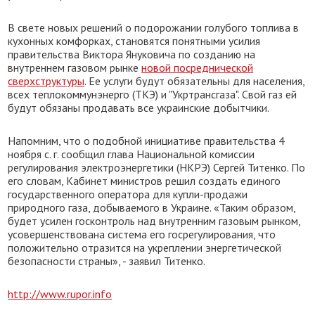
В свете новых решений о подорожании голубого топлива в
кухонных комфорках, становятся понятными усилия
правительства Виктора Януковича по созданию на
внутреннем газовом рынке
новой посреднической
сверхструктуры
. Ее услуги будут обязательны для населения,
всех теплокоммунэнерго (ТКЭ) и "Укртрансгаза". Свой газ ей
будут обязаны продавать все украинские добытчики.
Напомним, что о подобной инициативе правительства 4
ноября с. г. сообщил глава Национальной комиссии
регулирования электроэнергетики (НКРЭ) Сергей Титенко. По
его словам, Кабинет министров решил создать единого
государственного оператора для купли-продажи
природного газа, добываемого в Украине. «Таким образом,
будет усилен госконтроль над внутренним газовым рынком,
усовершенствована система его госрегулирования, что
положительно отразится на укреплении энергетической
безопасности страны», - заявил Титенко.
http://www.rupor.info