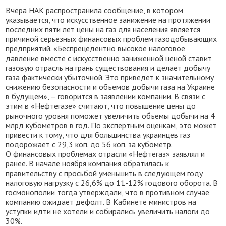
Вчера НАК распространила сообщение, в котором
указывается, что искусственное занижение на протяжении
последних пяти лет цены на газ для населения является
причиной серьезных финансовых проблем газодобывающих
предприятий. «Беспрецедентно высокое налоговое
давление вместе с искусственно заниженной ценой ставит
газовую отрасль на грань существования и делает добычу
газа фактически убыточной. Это приведет к значительному
снижению безопасности и объемов добычи газа на Украине
в будущем», – говорится в заявлении компании. В связи с
этим в «Нефтегазе» считают, что повышение цены до
рыночного уровня поможет увеличить объемы добычи на 4
млрд кубометров в год. По экспертным оценкам, это может
привести к тому, что для большинства украинцев газ
подорожает с 29,3 коп. до 56 коп. за кубометр.
О финансовых проблемах отрасли «Нефтегаз» заявлял и
ранее. В начале ноября компания обратилась к
правительству с просьбой уменьшить в следующем году
налоговую нагрузку с 26,6% до 11-12% годового оборота. В
госмонополии тогда утверждали, что в противном случае
компанию ожидает дефолт. В Кабинете министров на
уступки идти не хотели и собирались увеличить налоги до
30%.