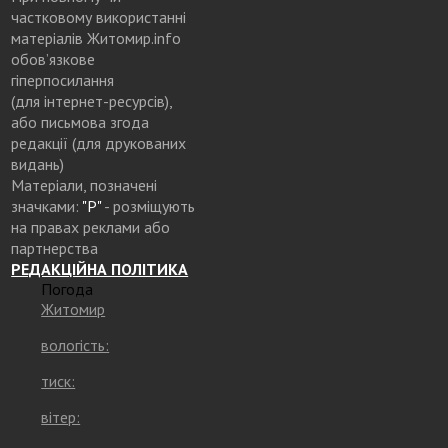
частковому використанні
матеріалів Житомир.info
обов’язкове
гіперпосилання
(для інтернет-ресурсів),
або письмова згода
редакції (для друкованих
видань)
Матеріали, позначені
значками:
"Р"
- розміщують
на правах реклами або
партнерства
РЕДАКЦІЙНА ПОЛІТИКА
Погода
Житомир
вологість:
тиск:
вітер: