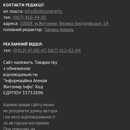
КОНТАКТИ РЕДАКЦІЇ:
ел. пошта:
info@zhitomir.info
тел.:
(067) 410-44-05
адреса:
10008, м.Житомир, Велика Бердичівська, 19
головний редактор:
Тамара Коваль
РЕКЛАМНИЙ ВІДДІЛ:
тел.:
(0412) 47-00-47
,
(067) 412-63-04
Сайт належить Товариству
з обмеженою
відповідальністю
"Інформаційна Агенція
Житомир Інфо". Код
ЄДРПОУ 33732896
Адміністрація сайту може
не розділяти думку автора
і не несе відповідальності
за авторські матеріали.
При повному чи