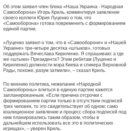
Об этом заявил член блока «Наша Украина - Народная
Самооборона» Игорь Криль, комментируя заявление
своего коллеги Юрия Луценко о том, что
«Самооборона» готова повременить с формированием
единой партии.
«Луценко заявил о том, что в «Самообороне» и «Нашей
Украине» три-четыре десятка «штыков», готовых
поддержать Вячеслава Кириленко. Я спрашиваю: а где
же «штыки» Президента? Этим ребятам (Луценко и
Кириленко) должности мэра Киева и спикера Верховной
Рады, похоже, разум затмили», – сказал Криль.
По мнению политика, нежелание «Народной
Самообороны» влиться в единую партию кажется
запланированным. «Если причина отсрочки с
формированием партии только в отсутствии подписей
трех человек, то это свидетельствует об одном: само
коалиционное заявление и процесс сбора подписей под
ним планировались таким образом, чтобы в
дальнейшем использовать все это в политических
игрищах», – уверен Криль.