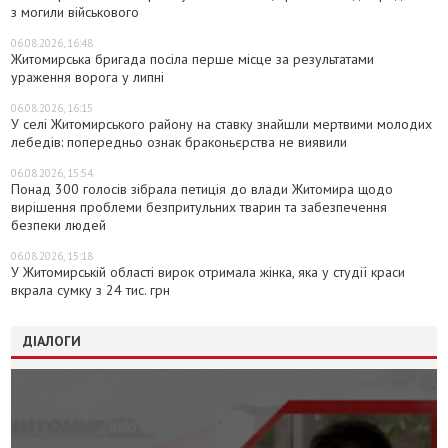
з могили військового
06.08.2026, 16:48
Житомирська бригада посіла перше місце за результатами
ураження ворога у липні
06.08.2026, 16:15
У селі Житомирського району на ставку знайшли мертвими молодих
лебедів: попередньо ознак браконьєрства не виявили
06.08.2026, 15:54
Понад 300 голосів зібрала петиція до влади Житомира щодо
вирішення проблеми безпритульних тварин та забезпечення
безпеки людей
06.08.2026, 15:18
У Житомирській області вирок отримала жінка, яка у студії краси
вкрала сумку з 24 тис. грн
ДІАЛОГИ