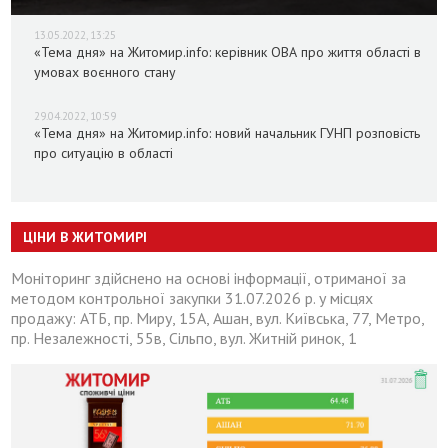
13.05.2022, 13:25
«Тема дня» на Житомир.info: керівник ОВА про життя області в
умовах воєнного стану
29.04.2022, 10:59
«Тема дня» на Житомир.info: новий начальник ГУНП розповість
про ситуацію в області
ЦІНИ В ЖИТОМИРІ
Моніторинг здійснено на основі інформації, отриманої за
методом контрольної закупки 31.07.2026 р. у місцях
продажу: АТБ, пр. Миру, 15А, Ашан, вул. Київська, 77, Метро,
пр. Незалежності, 55в, Сільпо, вул. Житній ринок, 1