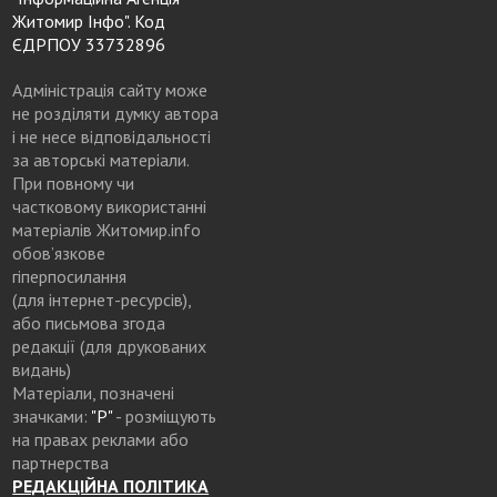
Житомир Інфо". Код
ЄДРПОУ 33732896
Адміністрація сайту може
не розділяти думку автора
і не несе відповідальності
за авторські матеріали.
При повному чи
частковому використанні
матеріалів Житомир.info
обов’язкове
гіперпосилання
(для інтернет-ресурсів),
або письмова згода
редакції (для друкованих
видань)
Матеріали, позначені
значками:
"Р"
- розміщують
на правах реклами або
партнерства
РЕДАКЦІЙНА ПОЛІТИКА