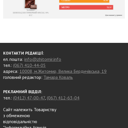
КОНТАКТИ РЕДАКЦІЇ:
ел. пошта:
info@zhitomir.info
тел.:
(067) 410-44-05
адреса:
10008, м.Житомир, Велика Бердичівська, 19
головний редактор:
Тамара Коваль
РЕКЛАМНИЙ ВІДДІЛ:
тел.:
(0412) 47-00-47
,
(067) 412-63-04
Сайт належить Товариству
з обмеженою
відповідальністю
"Інформаційна Агенція