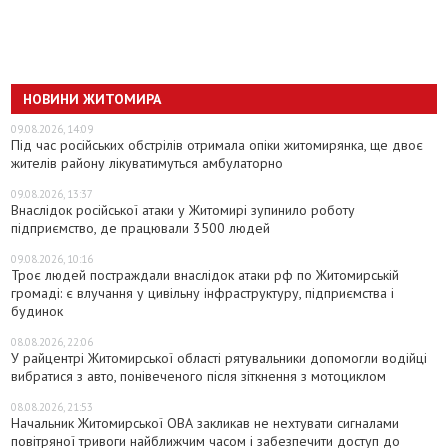
НОВИНИ ЖИТОМИРА
09.08.2026, 14:09
Під час російських обстрілів отримала опіки житомирянка, ще двоє
жителів району лікуватимуться амбулаторно
09.08.2026, 13:37
Внаслідок російської атаки у Житомирі зупинило роботу
підприємство, де працювали 3500 людей
09.08.2026, 10:16
Троє людей постраждали внаслідок атаки рф по Житомирській
громаді: є влучання у цивільну інфраструктуру, підприємства і
будинок
08.08.2026, 22:06
У райцентрі Житомирської області рятувальники допомогли водійці
вибратися з авто, понівеченого після зіткнення з мотоциклом
08.08.2026, 21:53
Начальник Житомирської ОВА закликав не нехтувати сигналами
повітряної тривоги найближчим часом і забезпечити доступ до