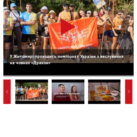
У Житомирі проходить чемпіонат України з веслування
на човнах «Дракон»