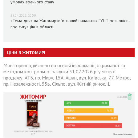
умовах воєнного стану
29.04.2022, 10:59
«Тема дня» на Житомир.info: новий начальник ГУНП розповість
про ситуацію в області
ЦІНИ В ЖИТОМИРІ
Моніторинг здійснено на основі інформації, отриманої за
методом контрольної закупки 31.07.2026 р. у місцях
продажу: АТБ, пр. Миру, 15А, Ашан, вул. Київська, 77, Метро,
пр. Незалежності, 55в, Сільпо, вул. Житній ринок, 1