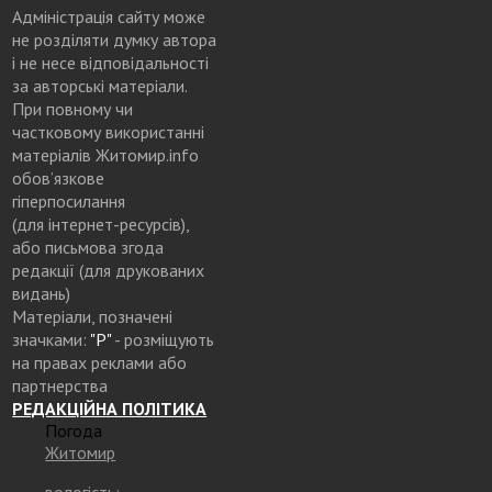
Адміністрація сайту може
не розділяти думку автора
і не несе відповідальності
за авторські матеріали.
При повному чи
частковому використанні
матеріалів Житомир.info
обов’язкове
гіперпосилання
(для інтернет-ресурсів),
або письмова згода
редакції (для друкованих
видань)
Матеріали, позначені
значками:
"Р"
- розміщують
на правах реклами або
партнерства
РЕДАКЦІЙНА ПОЛІТИКА
Погода
Житомир
вологість: