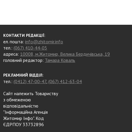
КОНТАКТИ РЕДАКЦІЇ:
ел. пошта:
info@zhitomir.info
тел.:
(067) 410-44-05
адреса:
10008, м.Житомир, Велика Бердичівська, 19
головний редактор:
Тамара Коваль
РЕКЛАМНИЙ ВІДДІЛ:
тел.:
(0412) 47-00-47
,
(067) 412-63-04
Сайт належить Товариству
з обмеженою
відповідальністю
"Інформаційна Агенція
Житомир Інфо". Код
ЄДРПОУ 33732896