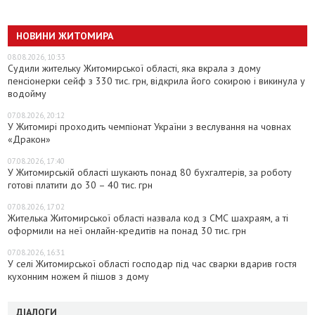
НОВИНИ ЖИТОМИРА
08.08.2026, 10:33
Судили жительку Житомирської області, яка вкрала з дому
пенсіонерки сейф з 330 тис. грн, відкрила його сокирою і викинула у
водойму
07.08.2026, 20:12
У Житомирі проходить чемпіонат України з веслування на човнах
«Дракон»
07.08.2026, 17:40
У Житомирській області шукають понад 80 бухгалтерів, за роботу
готові платити до 30 – 40 тис. грн
07.08.2026, 17:02
Жителька Житомирської області назвала код з СМС шахраям, а ті
оформили на неї онлайн-кредитів на понад 30 тис. грн
07.08.2026, 16:31
У селі Житомирської області господар під час сварки вдарив гостя
кухонним ножем й пішов з дому
ДІАЛОГИ