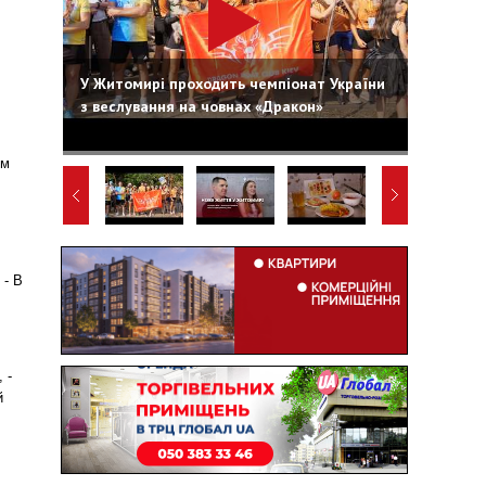
У Житомирі проходить чемпіонат України
з веслування на човнах «Дракон»
ом
 - В
 -
й