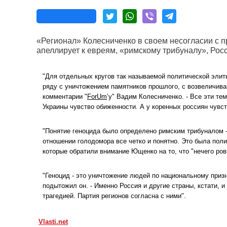
«Регионал» Колесниченко в своем несогласии с 
апеллирует к евреям, «римскому трибуналу», Р
"Для отдельных кругов так называемой политической элит
ряду с уничтожением памятников прошлого, с возвеличива
комментарии "
ForUm
’у" Вадим Колесниченко. - Все эти те
Украины чувство обиженности. А у коренных россиян чувст
"Понятие геноцида было определено римским трибуналом - 
отношении голодомора все четко и понятно. Это была поли
которые обратили внимание Ющенко на то, что "нечего ров
"Геноцид - это уничтожение людей по национальному призн
подытожил он. - Именно Россия и другие страны, кстати, 
трагедией. Партия регионов согласна с ними".
Vlasti.net