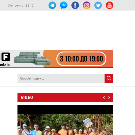
Житомир:
19
°C
ВІДЕО