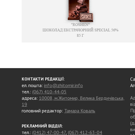
Са
КОНТАКТИ РЕДАКЦІЇ:
ел. пошта:
info@zhitomir.info
Аг
тел.:
(067) 410-44-05
Ад
адреса:
10008, м.Житомир, Велика Бердичівська,
ві
19
Пр
головний редактор:
Тамара Коваль
об
(д
РЕКЛАМНИЙ ВІДДІЛ:
ви
тел.:
(0412) 47-00-47
,
(067) 412-63-04