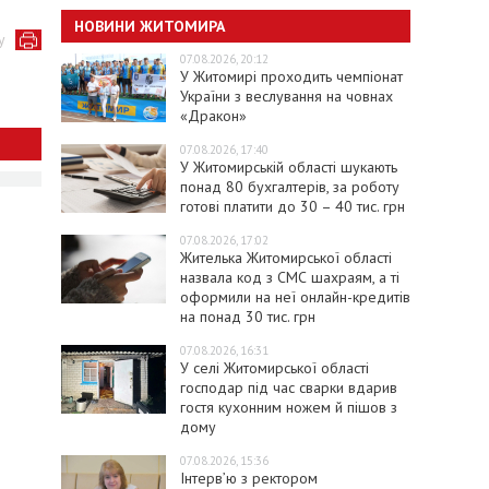
НОВИНИ ЖИТОМИРА
у
07.08.2026, 20:12
У Житомирі проходить чемпіонат
України з веслування на човнах
«Дракон»
07.08.2026, 17:40
У Житомирській області шукають
понад 80 бухгалтерів, за роботу
готові платити до 30 – 40 тис. грн
07.08.2026, 17:02
Жителька Житомирської області
назвала код з СМС шахраям, а ті
оформили на неї онлайн-кредитів
на понад 30 тис. грн
07.08.2026, 16:31
У селі Житомирської області
господар під час сварки вдарив
гостя кухонним ножем й пішов з
дому
07.08.2026, 15:36
Інтерв’ю з ректором