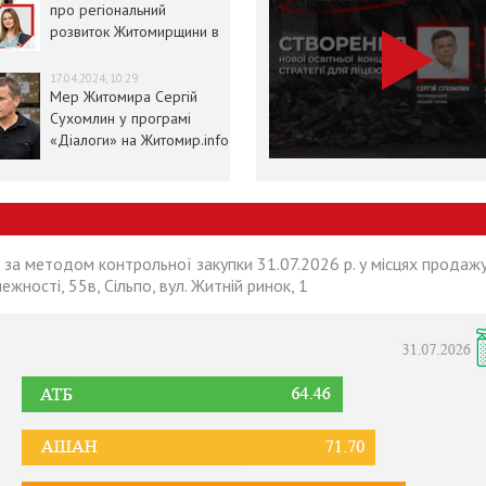
про регіональний
розвиток Житомирщини в
умовах воєнного стану
17.04.2024, 10:29
Мер Житомира Сергій
Сухомлин у програмі
«Діалоги» на Житомир.info
 за методом контрольної закупки 31.07.2026 р. у місцях продажу
лежності, 55в, Сільпо, вул. Житній ринок, 1