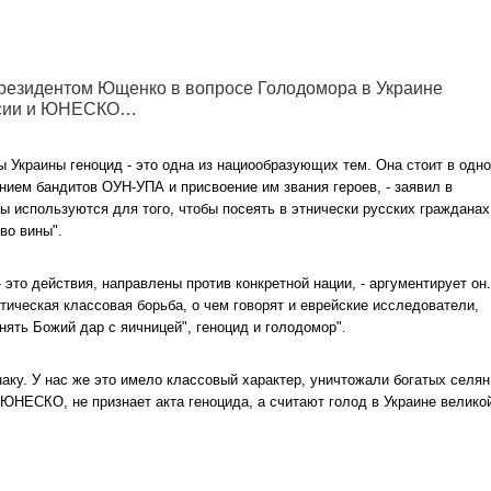
президентом Ющенко в вопросе Голодомора в Украине
оссии и ЮНЕСКО…
ы Украины геноцид - это одна из нациообразующих тем. Она стоит в одн
нием бандитов ОУН-УПА и присвоение им звания героев, - заявил в
мы используются для того, чтобы посеять в этнически русских гражданах
во вины".
это действия, направлены против конкретной нации, - аргументирует он.
тическая классовая борьба, о чем говорят и еврейские исследователи,
нять Божий дар с яичницей", геноцид и голодомор".
аку. У нас же это имело классовый характер, уничтожали богатых селян,
и ЮНЕСКО, не признает акта геноцида, а считают голод в Украине велико