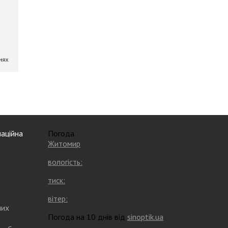
аційна
Погода
Житомир
вологість:
тиск:
вітер:
них
Погода на 10 днів від
sinoptik.ua