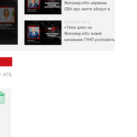
Житомир.info: керівник
ОВА про життя області в
умовах воєнного стану
29.04.2022, 10:59
«Тема дня» на
Житомир.info: новий
начальник ГУНП розповість
про ситуацію в області
: АТБ,