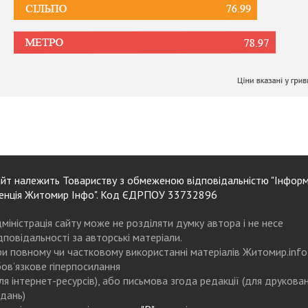
йт належить Товариству з обмеженою відповідальністю "Інформ
енція Житомир Інфо". Код ЄДРПОУ 33732896
міністрація сайту може не розділяти думку автора і не несе
дповідальності за авторські матеріали.
и повному чи частковому використанні матеріалів Житомир.info
ов’язкове гіперпосилання
ля інтернет-ресурсів), або письмова згода редакції (для друкова
дань)