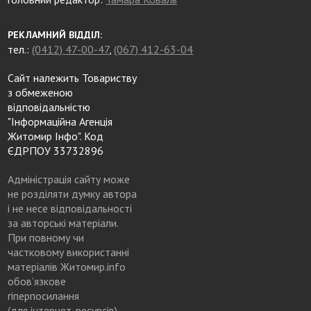
РЕКЛАМНИЙ ВІДДІЛ:
тел.:
(0412) 47-00-47
,
(067) 412-63-04
Сайт належить Товариству
з обмеженою
відповідальністю
"Інформаційна Агенція
Житомир Інфо". Код
ЄДРПОУ 33732896
Адміністрація сайту може
не розділяти думку автора
і не несе відповідальності
за авторські матеріали.
При повному чи
частковому використанні
матеріалів Житомир.info
обов’язкове
гіперпосилання
(для інтернет-ресурсів),