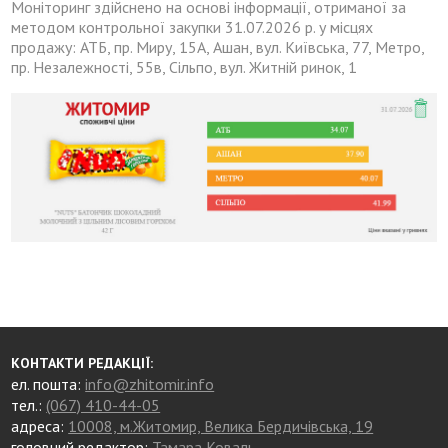
Моніторинг здійснено на основі інформації, отриманої за
методом контрольної закупки 31.07.2026 р. у місцях
продажу: АТБ, пр. Миру, 15А, Ашан, вул. Київська, 77, Метро,
пр. Незалежності, 55в, Сільпо, вул. Житній ринок, 1
КОНТАКТИ РЕДАКЦІЇ:
ел. пошта:
info@zhitomir.info
тел.:
(067) 410-44-05
адреса:
10008, м.Житомир, Велика Бердичівська, 19
головний редактор:
Тамара Коваль