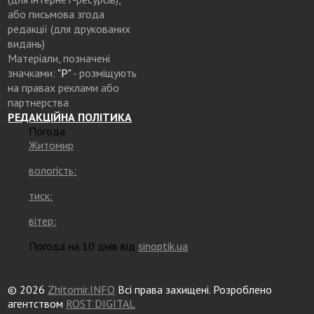
або письмова згода
редакції (для друкованих
видань)
Матеріали, позначені
значками:
"Р"
- розміщують
на правах реклами або
партнерства
РЕДАКЦІЙНА ПОЛІТИКА
Погода
Житомир
вологість:
тиск:
вітер:
Погода на 10 днів від
sinoptik.ua
© 2026
Zhitomir.INFO
Всі права захищені. Розроблено
агентством
ROST DIGITAL