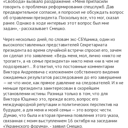
«Свобода» вызвало раздражение. «Меня пригласили
говорить о проблемах реформирования спецслужб. Дав
предварительное согласие, я попросил не обсуждать вопрос
об отравлении президента. Поскольку все, что мог, сказал
ранее. Однако в ходе интервью этот вопрос был мне
задан», - рассказывает Смешко.
Через несколько дней, по словам экс-СБУшника, один из
высокопоставленных представителей Секретариата
президента во время случайной встречи спросил его, зачем
он сделал это заявление. «Ведь меня, мол, лично «никто не
трогает», а «в семье президента» никто меня «ни в чем не
подозревает… Я ответил, что постоянные комментарии
Виктора Андреевича с изложением собственного видения
ожидаемых результатов расследования до его завершения
— не что иное, как прямое давление на следователей. И я не
меньше президента заинтересован в скорейшем
установлении истины. Разница только в том, что для
Виктора Ющенко это, прежде всего, вопрос его
международной репутации и политических перспектив на
будущее, а для меня и моей семьи — это вопрос чести.
Думаю, что была и вторая причина появления этого указа,
связанная с моим выступлением 16 октября на заседании
«Украинского форума», - заявил Смешко.