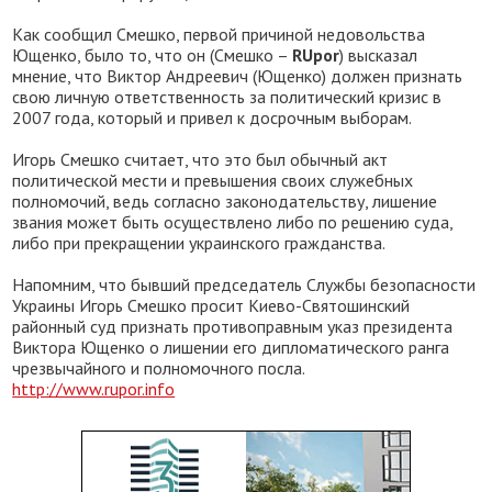
Как сообщил Смешко, первой причиной недовольства
Ющенко, было то, что он (Смешко –
RUpor
) высказал
мнение, что Виктор Андреевич (Ющенко) должен признать
свою личную ответственность за политический кризис в
2007 года, который и привел к досрочным выборам.
Игорь Смешко считает, что это был обычный акт
политической мести и превышения своих служебных
полномочий, ведь согласно законодательству, лишение
звания может быть осуществлено либо по решению суда,
либо при прекращении украинского гражданства.
Напомним, что бывший председатель Службы безопасности
Украины Игорь Смешко просит Киево-Святошинский
районный суд признать противоправным указ президента
Виктора Ющенко о лишении его дипломатического ранга
чрезвычайного и полномочного посла.
http://www.rupor.info