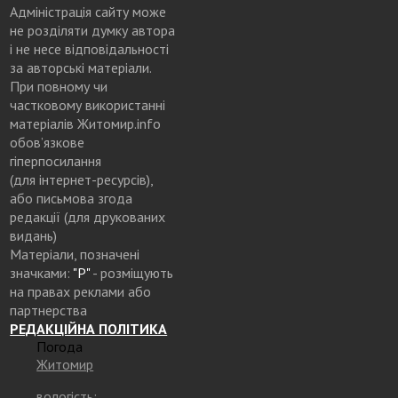
Адміністрація сайту може
не розділяти думку автора
і не несе відповідальності
за авторські матеріали.
При повному чи
частковому використанні
матеріалів Житомир.info
обов’язкове
гіперпосилання
(для інтернет-ресурсів),
або письмова згода
редакції (для друкованих
видань)
Матеріали, позначені
значками:
"Р"
- розміщують
на правах реклами або
партнерства
РЕДАКЦІЙНА ПОЛІТИКА
Погода
Житомир
вологість: