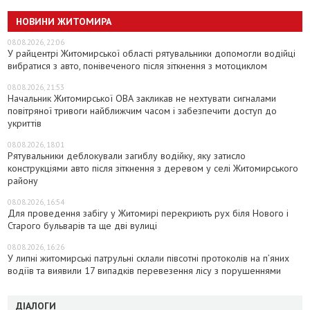
НОВИНИ ЖИТОМИРА
08.08.2026, 22:06
У райцентрі Житомирської області рятувальники допомогли водійці
вибратися з авто, понівеченого після зіткнення з мотоциклом
08.08.2026, 21:53
Начальник Житомирської ОВА закликав не нехтувати сигналами
повітряної тривоги найближчим часом і забезпечити доступ до
укриттів
08.08.2026, 18:01
Рятувальники деблокували загиблу водійку, яку затисло
конструкціями авто після зіткнення з деревом у селі Житомирського
району
08.08.2026, 16:54
Для проведення забігу у Житомирі перекриють рух біля Нового і
Старого бульварів та ще дві вулиці
08.08.2026, 16:26
У липні житомирські патрульні склали півсотні протоколів на пʼяних
водіїв та виявили 17 випадків перевезення лісу з порушеннями
ДІАЛОГИ