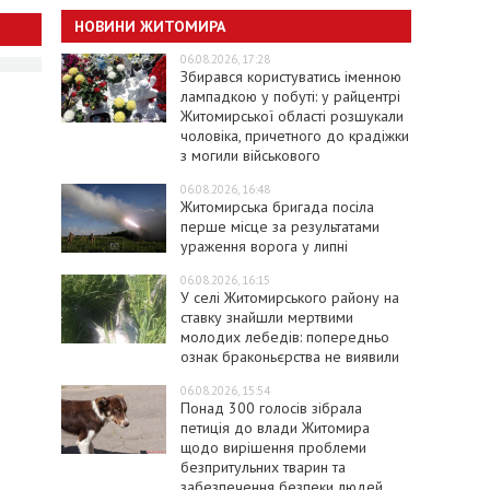
НОВИНИ ЖИТОМИРА
06.08.2026, 17:28
Збирався користуватись іменною
лампадкою у побуті: у райцентрі
Житомирської області розшукали
чоловіка, причетного до крадіжки
з могили військового
06.08.2026, 16:48
Житомирська бригада посіла
перше місце за результатами
ураження ворога у липні
06.08.2026, 16:15
У селі Житомирського району на
ставку знайшли мертвими
молодих лебедів: попередньо
ознак браконьєрства не виявили
06.08.2026, 15:54
Понад 300 голосів зібрала
петиція до влади Житомира
щодо вирішення проблеми
безпритульних тварин та
забезпечення безпеки людей