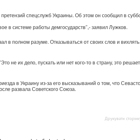
 претензий спецслужб Украины. Об этом он сообщил в субб
овое в системе работы демгосударств",- заявил Лужков.
азал в полном разуме. Отказываться от своих слов и вихлять
Это не их дело, пускать или нет кого-то в страну, это решает
иезда в Украину из-за его высказываний о том, что Севаст
осле развала Советского Союза.
Друкувати сторінк