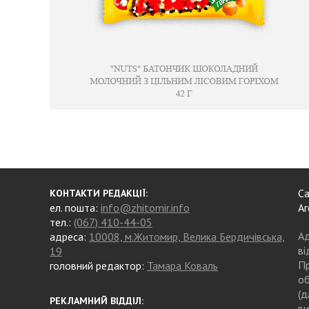
Са
КОНТАКТИ РЕДАКЦІЇ:
ел. пошта:
info@zhitomir.info
Аг
тел.:
(067) 410-44-05
Ад
адреса:
10008, м.Житомир, Велика Бердичівська,
ві
19
Пр
головний редактор:
Тамара Коваль
об
(д
РЕКЛАМНИЙ ВІДДІЛ:
ви