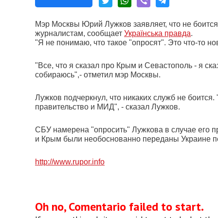
Мэр Москвы Юрий Лужков заявляет, что не боится
журналистам, сообщает
Українська правда
.
"Я не понимаю, что такое "опросят". Это что-то н
"Все, что я сказал про Крым и Севастополь - я ск
собираюсь",- отметил мэр Москвы.
Лужков подчеркнул, что никаких служб не боится. "
правительство и МИД", - сказал Лужков.
СБУ намерена "опросить" Лужкова в случае его пр
и Крым были необоснованно переданы Украине п
http://www.rupor.info
Oh no, Comentario failed to start.