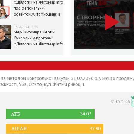
«Діалоги» на Житомир.info
про регіональний
розвиток Житомирщини в
умовах воєнного стану
17.04.2024, 10:29
Мер Житомира Сергій
Сухомлин у програмі
«Діалоги» на Житомир.info
 за методом контрольної закупки 31.07.2026 р. у місцях продажу
лежності, 55в, Сільпо, вул. Житній ринок, 1