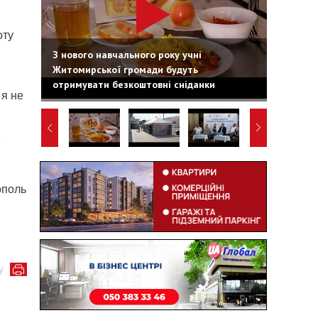
оту
З нового навчального року учні
Житомирської громади будуть
отримувати безкоштовні сніданки
 я не
ополь
у