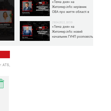
«Тема дня» на
Житомир.info: керівник
ОВА про життя області в
умовах воєнного стану
29.04.2022, 10:59
«Тема дня» на
Житомир.info: новий
начальник ГУНП розповість
про ситуацію в області
: АТБ,