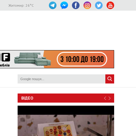
Житомир:
26
°C
ВІДЕО