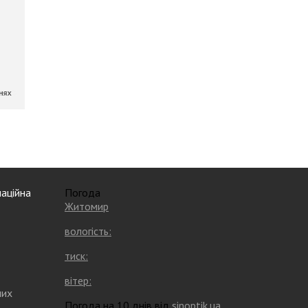
аційна
Погода
Житомир
вологість:
тиск:
вітер:
них
Погода на 10 днів від
sinoptik.ua