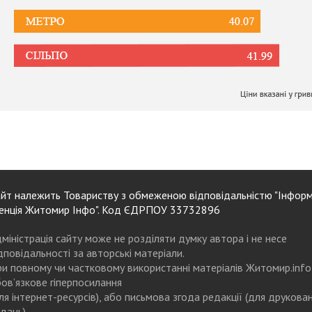
йт належить Товариству з обмеженою відповідальністю "Інформ
енція Житомир Інфо". Код ЄДРПОУ 33732896
міністрація сайту може не розділяти думку автора і не несе
дповідальності за авторські матеріали.
и повному чи частковому використанні матеріалів Житомир.info
ов’язкове гіперпосилання
ля інтернет-ресурсів), або письмова згода редакції (для друкова
дань)