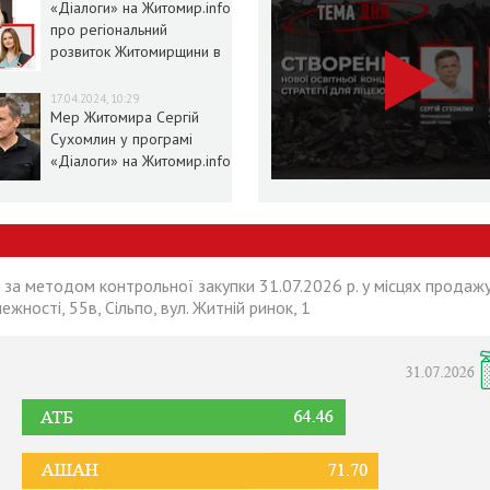
«Діалоги» на Житомир.info
про регіональний
розвиток Житомирщини в
умовах воєнного стану
17.04.2024, 10:29
Мер Житомира Сергій
Сухомлин у програмі
«Діалоги» на Житомир.info
 за методом контрольної закупки 31.07.2026 р. у місцях продажу
лежності, 55в, Сільпо, вул. Житній ринок, 1