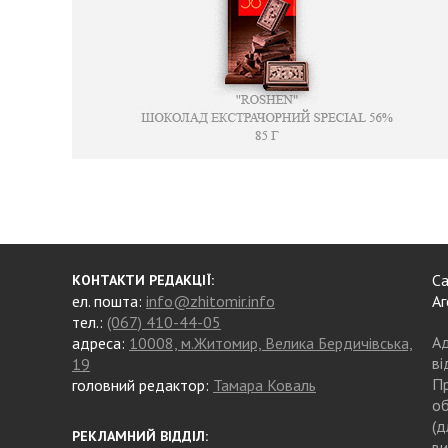
Са
КОНТАКТИ РЕДАКЦІЇ:
ел. пошта:
info@zhitomir.info
Аг
тел.:
(067) 410-44-05
Ад
адреса:
10008, м.Житомир, Велика Бердичівська,
ві
19
Пр
головний редактор:
Тамара Коваль
об
(д
РЕКЛАМНИЙ ВІДДІЛ:
ви