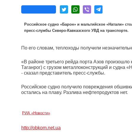
Российское судно «Барон» и мальтийское «Натали» ст
пресс-службы Северо-Кавказского УВД на транспорте.
По его словам, теплоходы получили незначительн
«В районе третьего рейда порта Азов произошло 
Таганрог) с грузом металлоконструкций и судна «
- сказал представитель пресс-службы.
Российское судно получило повреждения обшивки 
остались на плаву. Разлива нефтепродуктов нет.
РИА «Новости»
http://obkom.net.ua