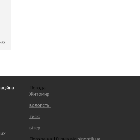
аційна
Погода
Житомир
вологість:
тиск:
вітер:
них
Погода на 10 днів від
sinoptik.ua