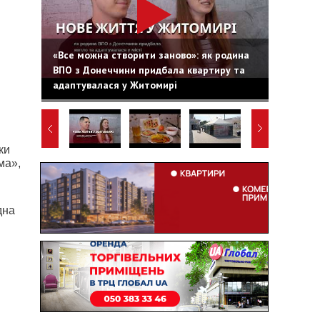
«Все можна створити заново»: як родина
ВПО з Донеччини придбала квартиру та
адаптувалася у Житомирі
ки
ма»,
дна