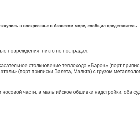
олкнулись в воскресенье в Азовском море, сообщил представитель
ые повреждения, никто не пострадал.
касательное столкновение теплохода «Барон» (порт припис
Натали» (порт приписки Валета, Мальта) с грузом металлоло
носовой части, а мальтийское обшивки надстройки, оба су