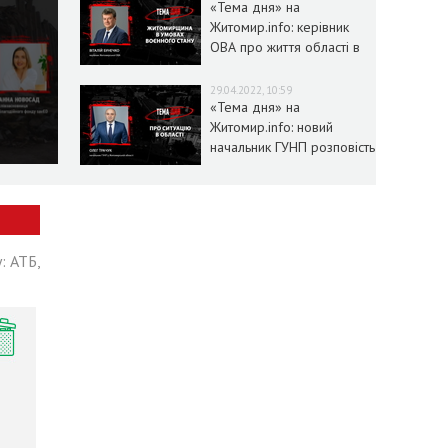
«Тема дня» на
Житомир.info: керівник
ОВА про життя області в
умовах воєнного стану
29.04.2022, 10:59
«Тема дня» на
Житомир.info: новий
начальник ГУНП розповість
про ситуацію в області
: АТБ,