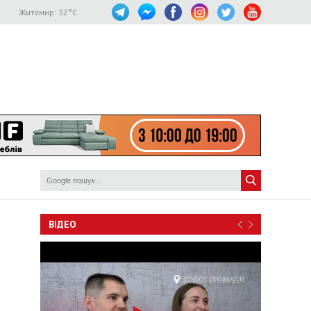
Житомир:
32
°C
ВІДЕО