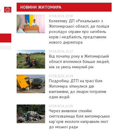
НОВИНИ ЖИТОМИРА
у
07.08.2026, 13:30
Колективу ДП «Рихальське» з
Житомирської області, де поліція
розслідує справи про загибель
корів і недбалість, представили
нового директора
07.08.2026, 13:17
Від початку року в Житомирській
області втопилися більше людей,
ніж за увесь минулий рік
07.08.2026, 12:29
Подробиці ДТП на трасі біля
Житомира: зіткнулися дві
вантажівки, до лікарні потрапив
один водій
07.08.2026, 12:20
Через виявлені стихійні
сміттєзвалища біля житомирських
кар’єрів екологи направили лист
до міської ради