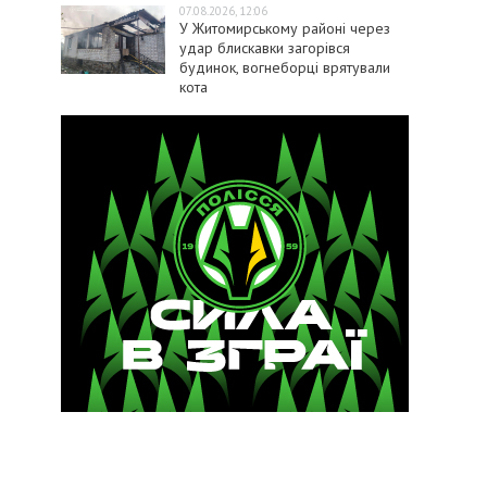
07.08.2026, 12:06
У Житомирському районі через
удар блискавки загорівся
будинок, вогнеборці врятували
кота