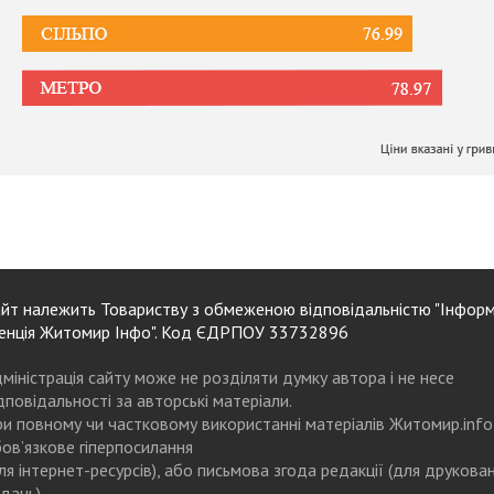
йт належить Товариству з обмеженою відповідальністю "Інформ
енція Житомир Інфо". Код ЄДРПОУ 33732896
міністрація сайту може не розділяти думку автора і не несе
дповідальності за авторські матеріали.
и повному чи частковому використанні матеріалів Житомир.info
ов’язкове гіперпосилання
ля інтернет-ресурсів), або письмова згода редакції (для друкова
дань)