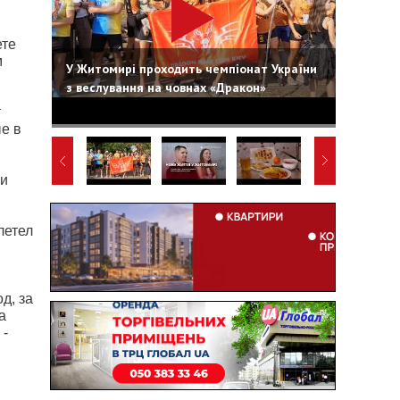
ете
м
У Житомирі проходить чемпіонат України
з веслування на човнах «Дракон»
т
е в
ли
летел
д, за
а
 -