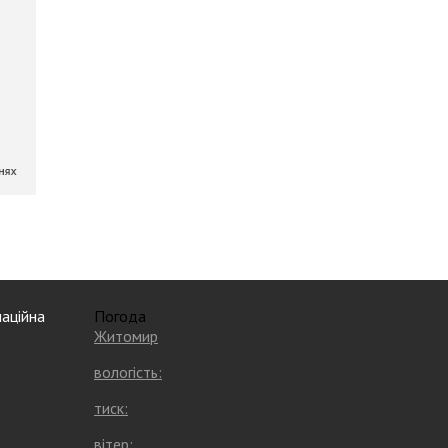
аційна
Погода
Житомир
вологість:
тиск:
вітер: