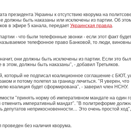
ата президента Украины к отсутствию кворума на политсов
е должны быть наказаны или исключены из партии. Об это
ков в эфире 5 канала, передает
Украинская правда
.
партии - что были телефонные звонки - если этот факт буде
 называемое телефонное право Банковой, то люди, виновны
начит, они должны быть исключены из партии. Если это бы
 в этом, должны быть наказаны", - добавил Третьяков.
й, который не подписал коалиционное соглашение с БЮТ, у
раком и потому полетел за границу лечиться. "Я уверен, что
елю коалиция будет сформирована", - заверил член НСНУ.
имости "принять норму об императивном мандате на один го
й отменить императивный мандат". "В политреформе должн
ть депутатов неприкосновенности… Это очень простой ход",
 проведен без наличия кворума.