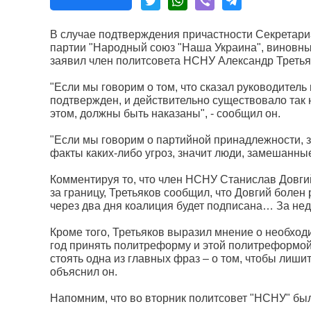
В случае подтверждения причастности Cекретари
партии "Народный союз "Наша Украина", виновны
заявил член политсовета НСНУ Александр Третья
"Если мы говорим о том, что сказал руководитель 
подтвержден, и действительно существовало так
этом, должны быть наказаны", - сообщил он.
"Если мы говорим о партийной принадлежности, з
факты каких-либо угроз, значит люди, замешанные
Комментируя то, что член НСНУ Станислав Довги
за границу, Третьяков сообщил, что Довгий болен 
через два дня коалиция будет подписана… За нед
Кроме того, Третьяков выразил мнение о необход
год принять политреформу и этой политреформо
стоять одна из главных фраз – о том, чтобы лиши
объяснил он.
Напомним, что во вторник политсовет "НСНУ" был