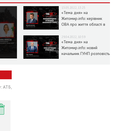
13.05.2022, 13:25
«Тема дня» на
Житомир.info: керівник
ОВА про життя області в
умовах воєнного стану
29.04.2022, 10:59
«Тема дня» на
Житомир.info: новий
начальник ГУНП розповість
про ситуацію в області
: АТБ,