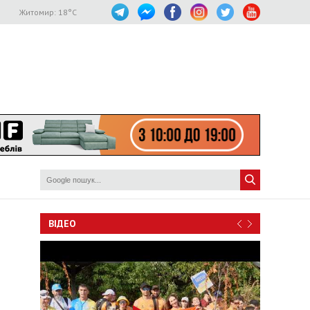
Житомир:
18
°C
ВІДЕО