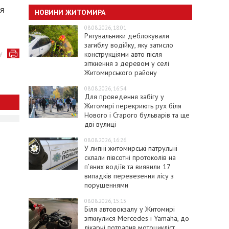
ия
НОВИНИ ЖИТОМИРА
08.08.2026, 18:01
Рятувальники деблокували
загиблу водійку, яку затисло
у
конструкціями авто після
зіткнення з деревом у селі
Житомирського району
08.08.2026, 16:54
Для проведення забігу у
Житомирі перекриють рух біля
Нового і Старого бульварів та ще
дві вулиці
08.08.2026, 16:26
У липні житомирські патрульні
склали півсотні протоколів на
пʼяних водіїв та виявили 17
випадків перевезення лісу з
порушеннями
08.08.2026, 15:13
Біля автовокзалу у Житомирі
зіткнулися Mercedes і Yamaha, до
лікарні потрапив мотоцикліст