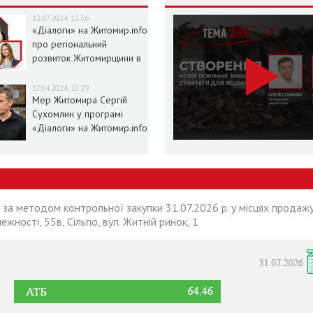
12.07.2024, 12:36
«Діалоги» на Житомир.info
про регіональний
розвиток Житомирщини в
умовах воєнного стану
17.04.2024, 10:29
Мер Житомира Сергій
Сухомлин у програмі
«Діалоги» на Житомир.info
 за методом контрольної закупки 31.07.2026 р. у місцях продажу
лежності, 55в, Сільпо, вул. Житній ринок, 1