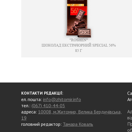
Са
КОНТАКТИ РЕДАКЦІЇ:
ел. пошта:
info@zhitomir.info
Аг
тел.:
(067) 410-44-05
Ад
адреса:
10008, м.Житомир, Велика Бердичівська,
ві
19
Пр
головний редактор:
Тамара Коваль
об