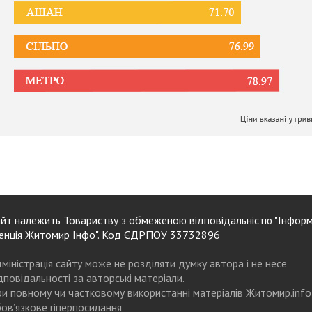
йт належить Товариству з обмеженою відповідальністю "Інформ
енція Житомир Інфо". Код ЄДРПОУ 33732896
міністрація сайту може не розділяти думку автора і не несе
дповідальності за авторські матеріали.
и повному чи частковому використанні матеріалів Житомир.info
ов’язкове гіперпосилання