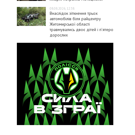
08.08.2026, 12:38
Внаслідок зіткнення трьох
автомобілів біля райцентру
Житомирської області
травмувались двоє дітей і пʼятеро
дорослих