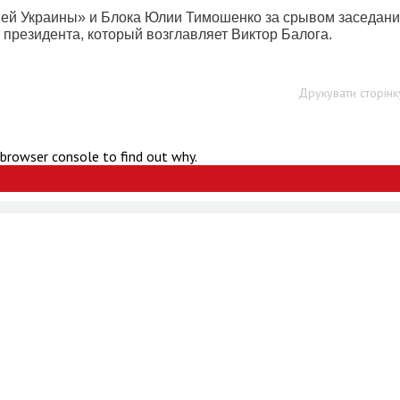
шей Украины» и Блока Юлии Тимошенко за срывом заседан
президента, который возглавляет Виктор Балога.
Друкувати сторінк
 browser console to find out why.