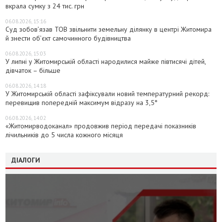
вкрала сумку з 24 тис. грн
06.08.2026, 15:16
Суд зобов’язав ТОВ звільнити земельну ділянку в центрі Житомира
й знести об’єкт самочинного будівництва
06.08.2026, 15:03
У липні у Житомирській області народилися майже півтисячі дітей,
дівчаток – більше
06.08.2026, 14:18
У Житомирській області зафіксували новий температурний рекорд:
перевищив попередній максимум відразу на 3,5°
06.08.2026, 14:02
«Житомирводоканал» продовжив період передачі показників
лічильників до 5 числа кожного місяця
ДІАЛОГИ