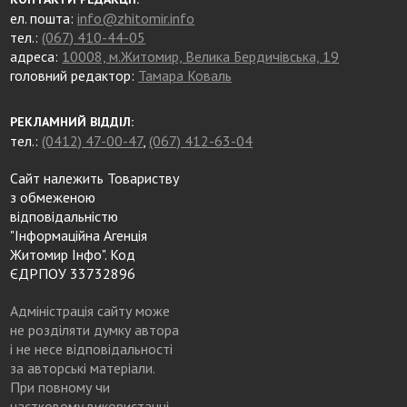
ел. пошта:
info@zhitomir.info
тел.:
(067) 410-44-05
адреса:
10008, м.Житомир, Велика Бердичівська, 19
головний редактор:
Тамара Коваль
РЕКЛАМНИЙ ВІДДІЛ:
тел.:
(0412) 47-00-47
,
(067) 412-63-04
Сайт належить Товариству
з обмеженою
відповідальністю
"Інформаційна Агенція
Житомир Інфо". Код
ЄДРПОУ 33732896
Адміністрація сайту може
не розділяти думку автора
і не несе відповідальності
за авторські матеріали.
При повному чи
частковому використанні