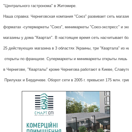
"Центрального гастронома" в Житомире. 
Наша справка: Черниговская компания "Союз" развивает сеть магазино
форматах -супермаркеты "Союз", минимаркеты "Союз-экспресс" и эко
магазины у дома "Квартал". В настоящее время сеть насчитывает бол
25 действующих магазина в 3 областях Украины, три "Квартала" из ни
 открыты по франщизе. Супермаркеты и минимаркеты открыты лишь 
в Чернигове, "Кварталы" кроме Чернигова работают в Киеве, Славуте,
 Прилуках и Бердичеве. Оборот сети в 2005 г. превысил 175 млн. гриве