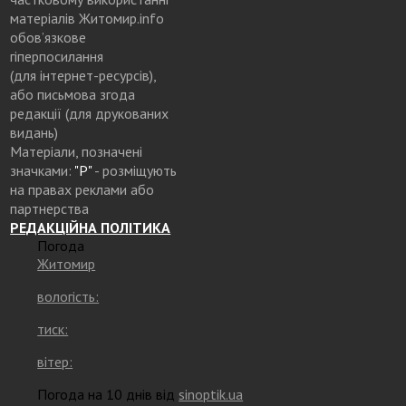
матеріалів Житомир.info
обов’язкове
гіперпосилання
(для інтернет-ресурсів),
або письмова згода
редакції (для друкованих
видань)
Матеріали, позначені
значками:
"Р"
- розміщують
на правах реклами або
партнерства
РЕДАКЦІЙНА ПОЛІТИКА
Погода
Житомир
вологість:
тиск:
вітер:
Погода на 10 днів від
sinoptik.ua