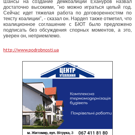
Шансы на создание демкоалиции Ехануров назвал
достаточно высокими, "но можно играться целый год.
Сейчас идет тяжелая работа по договоренностям по
тексту коалиции", - сказал он. Нардеп также отметил, что
коалиционное соглашение с БЮТ было предложено
подписать без обсуждения спорных моментов, а это,
уверен он, неприемлемо.
http://www.podrobnosti.ua