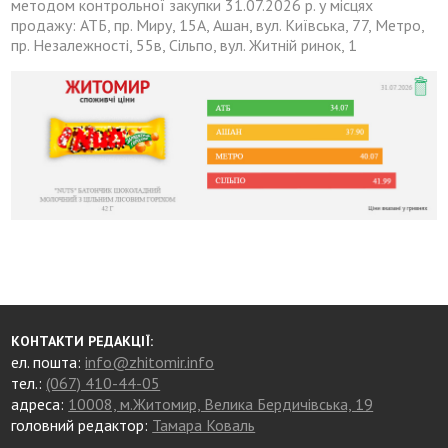
методом контрольної закупки 31.07.2026 р. у місцях
продажу: АТБ, пр. Миру, 15А, Ашан, вул. Київська, 77, Метро,
пр. Незалежності, 55в, Сільпо, вул. Житній ринок, 1
КОНТАКТИ РЕДАКЦІЇ:
ел. пошта:
info@zhitomir.info
тел.:
(067) 410-44-05
адреса:
10008, м.Житомир, Велика Бердичівська, 19
головний редактор:
Тамара Коваль