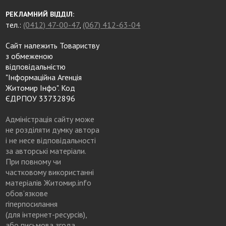
РЕКЛАМНИЙ ВІДДІЛ:
тел.:
(0412) 47-00-47
,
(067) 412-63-04
Сайт належить Товариству
з обмеженою
відповідальністю
"Інформаційна Агенція
Житомир Інфо". Код
ЄДРПОУ 33732896
Адміністрація сайту може
не розділяти думку автора
і не несе відповідальності
за авторські матеріали.
При повному чи
частковому використанні
матеріалів Житомир.info
обов’язкове
гіперпосилання
(для інтернет-ресурсів),
або письмова згода