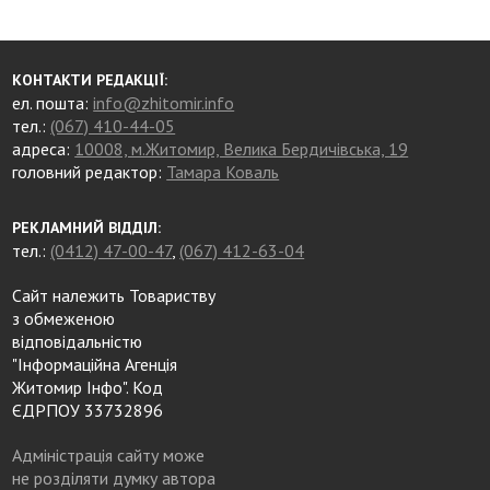
КОНТАКТИ РЕДАКЦІЇ:
ел. пошта:
info@zhitomir.info
тел.:
(067) 410-44-05
адреса:
10008, м.Житомир, Велика Бердичівська, 19
головний редактор:
Тамара Коваль
РЕКЛАМНИЙ ВІДДІЛ:
тел.:
(0412) 47-00-47
,
(067) 412-63-04
Сайт належить Товариству
з обмеженою
відповідальністю
"Інформаційна Агенція
Житомир Інфо". Код
ЄДРПОУ 33732896
Адміністрація сайту може
не розділяти думку автора