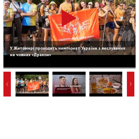
У Житомирі проходить чемпіонат України з веслування
на човнах «Дракон»