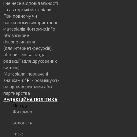
і не несе відповідальності
за авторські матеріали.
При повному чи
частковому використанні
матеріалів Житомир.info
обов’язкове
гіперпосилання
(для інтернет-ресурсів),
або письмова згода
редакції (для друкованих
видань)
Матеріали, позначені
значками:
"Р"
- розміщують
на правах реклами або
партнерства
РЕДАКЦІЙНА ПОЛІТИКА
Погода
Житомир
вологість:
тиск: