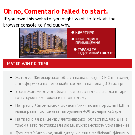
Oh no, Comentario failed to start.
If you own this website, you might want to look at the
browser console to find out why.
МАТЕРІАЛИ ПО ТЕМІ
Жителька Житомирської області назвала код з СМС шахраям,
а ті оформили на неї онлайн-кредитів на понад 30 тис. грн
У селі Житомирської області господар під час сварки вдарив
гостя кухонним ножем й пішов з дому
На трасі у Житомирській області п’яний водій порушив ПДР й
кілька разів пропонував патрульним 400 доларів хабаря
На трасі біля райцентру Житомирської області під час ДТП з
трьома авто постраждали люди, рух транспорту ускладнений
Тренер з Житомира, який для уникнення мобілізації фіктивно