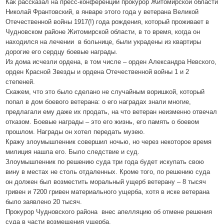
Как рассказал на пресс-конференции прокурор Житомирской области
Николай Франтовский, в январе этого года у ветерана Великой
Отечественной войны 1917(!) года рождения, который проживает в
Чудновском районе Житомирской области, в то время, когда он
находился на лечении в больнице, были украдены из квартиры
дорогие его сердцу боевые награды.
Из дома исчезли ордена, в том числе – орден Александра Невского,
орден Красной Звезды и ордена Отечественной войны 1 и 2
степеней.
Скажем, что это было сделано не случайным воришкой, который
попал в дом боевого ветерана: о его наградах знали многие,
предлагали ему даже их продать, на что ветеран неизменно отвечал
отказом. Боевые награды – это его жизнь, его память о боевом
прошлом. Награды он хотел передать музею.
Кражу злоумышленник совершил ночью, но через некоторое время
милиция нашла его. Было следствие и суд.
Злоумышленник по решению суда три года будет искупать свою
вину в местах не столь отдаленных. Кроме того, по решению суда
он должен был возместить моральный ущерб ветерану – 8 тысяч
гривен и 7200 гривен материального ущерба, хотя в иске ветерана
было заявлено 20 тысяч.
Прокурор Чудновского района внес апелляцию об отмене решения
суда в части возмещения ущерба.