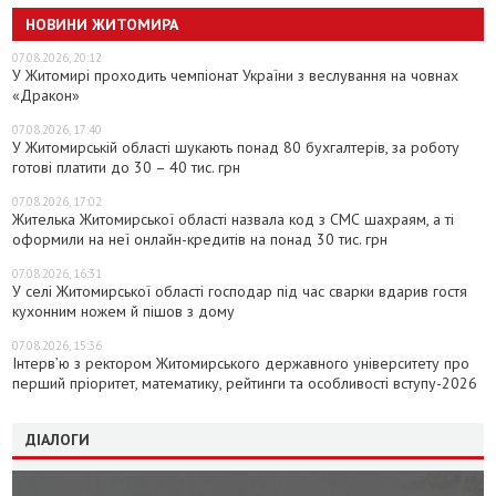
НОВИНИ ЖИТОМИРА
07.08.2026, 20:12
У Житомирі проходить чемпіонат України з веслування на човнах
«Дракон»
07.08.2026, 17:40
У Житомирській області шукають понад 80 бухгалтерів, за роботу
готові платити до 30 – 40 тис. грн
07.08.2026, 17:02
Жителька Житомирської області назвала код з СМС шахраям, а ті
оформили на неї онлайн-кредитів на понад 30 тис. грн
07.08.2026, 16:31
У селі Житомирської області господар під час сварки вдарив гостя
кухонним ножем й пішов з дому
07.08.2026, 15:36
Інтерв’ю з ректором Житомирського державного університету про
перший пріоритет, математику, рейтинги та особливості вступу-2026
ДІАЛОГИ