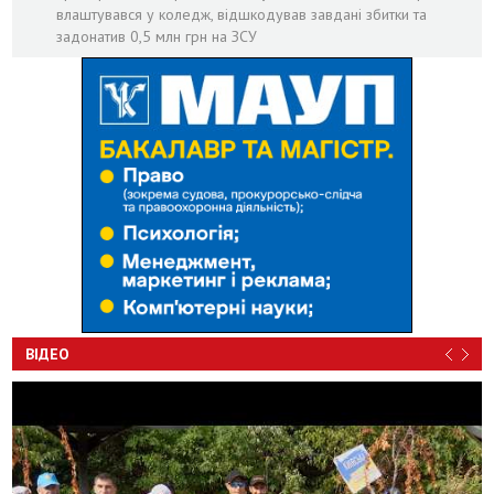
влаштувався у коледж, відшкодував завдані збитки та
задонатив 0,5 млн грн на ЗСУ
ВІДЕО