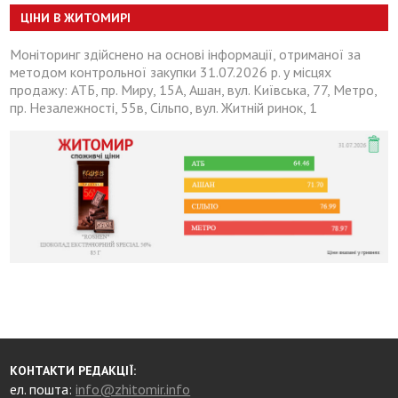
ЦІНИ В ЖИТОМИРІ
Моніторинг здійснено на основі інформації, отриманої за
методом контрольної закупки 31.07.2026 р. у місцях
продажу: АТБ, пр. Миру, 15А, Ашан, вул. Київська, 77, Метро,
пр. Незалежності, 55в, Сільпо, вул. Житній ринок, 1
КОНТАКТИ РЕДАКЦІЇ:
ел. пошта:
info@zhitomir.info