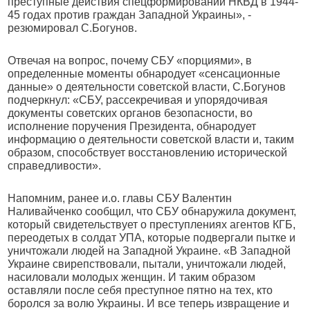
преступные действия спецформирований НКВД в 1944-
45 годах против граждан Западной Украины», -
резюмировал С.Богунов.
Отвечая на вопрос, почему СБУ «порциями», в
определенные моменты обнародует «сенсационные
данные» о деятельности советской власти, С.Богунов
подчеркнул: «СБУ, рассекречивая и упорядочивая
документы советских органов безопасности, во
исполнение поручения Президента, обнародует
информацию о деятельности советской власти и, таким
образом, способствует восстановлению исторической
справедливости».
Напомним, ранее и.о. главы СБУ Валентин
Наливайченко сообщил, что СБУ обнаружила документ,
который свидетельствует о преступлениях агентов КГБ,
переодетых в солдат УПА, которые подвергали пытке и
уничтожали людей на Западной Украине. «В Западной
Украине свирепствовали, пытали, уничтожали людей,
насиловали молодых женщин. И таким образом
оставляли после себя преступное пятно на тех, кто
боролся за волю Украины. И все теперь извращение и