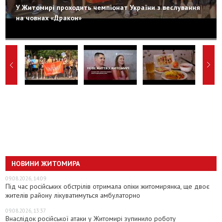
У Житомирі проходить чемпіонат України з веслування
на човнах «Дракон»
НОВИНИ ЖИТОМИРА
09.08.2026, 14:09
Під час російських обстрілів отримала опіки житомирянка, ще двоє
жителів району лікуватимуться амбулаторно
09.08.2026, 13:37
Внаслідок російської атаки у Житомирі зупинило роботу