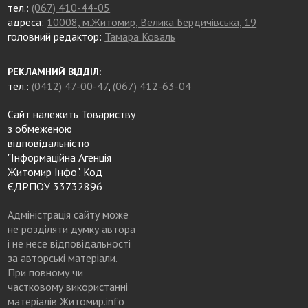
тел.:
(067) 410-44-05
адреса:
10008, м.Житомир, Велика Бердичівська, 19
головний редактор:
Тамара Коваль
РЕКЛАМНИЙ ВІДДІЛ:
тел.:
(0412) 47-00-47
,
(067) 412-63-04
Сайт належить Товариству
з обмеженою
відповідальністю
"Інформаційна Агенція
Житомир Інфо". Код
ЄДРПОУ 33732896
Адміністрація сайту може
не розділяти думку автора
і не несе відповідальності
за авторські матеріали.
При повному чи
частковому використанні
матеріалів Житомир.info