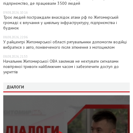
підприємство, де працювали 3500 людей
09.08.2026, 10:16
Троє людей постраждали внаслідок атаки рф по Житомирській
громаді: є влучання у цивільну інфраструктуру, підприємства і
будинок
08.08.2026, 22:06
У райцентрі Житомирської області рятувальники допомогли водійці
вибратися з авто, понівеченого після зіткнення з мотоциклом
08.08.2026, 21:53
Начальник Житомирської ОВА закликав не нехтувати сигналами
повітряної тривоги найближчим часом і забезпечити доступ до
укриттів
ДІАЛОГИ