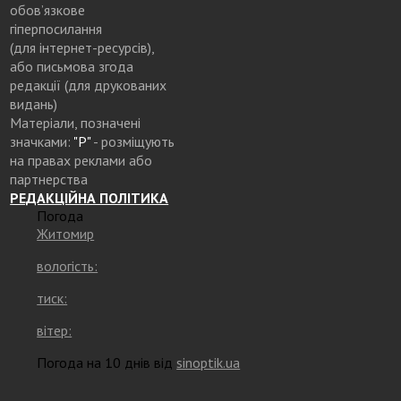
обов’язкове
гіперпосилання
(для інтернет-ресурсів),
або письмова згода
редакції (для друкованих
видань)
Матеріали, позначені
значками:
"Р"
- розміщують
на правах реклами або
партнерства
РЕДАКЦІЙНА ПОЛІТИКА
Погода
Житомир
вологість:
тиск:
вітер:
Погода на 10 днів від
sinoptik.ua