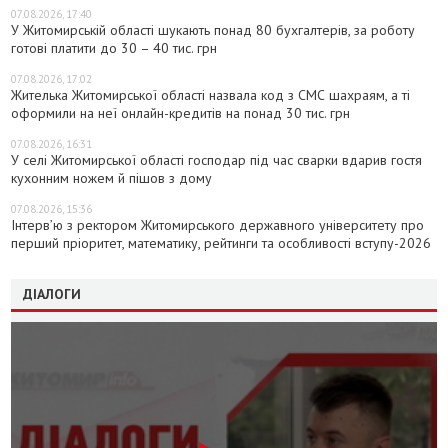
07.08.2026, 17:40
У Житомирській області шукають понад 80 бухгалтерів, за роботу
готові платити до 30 – 40 тис. грн
07.08.2026, 17:02
Жителька Житомирської області назвала код з СМС шахраям, а ті
оформили на неї онлайн-кредитів на понад 30 тис. грн
07.08.2026, 16:31
У селі Житомирської області господар під час сварки вдарив гостя
кухонним ножем й пішов з дому
07.08.2026, 15:36
Інтерв’ю з ректором Житомирського державного університету про
перший пріоритет, математику, рейтинги та особливості вступу-2026
ДІАЛОГИ