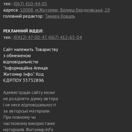
тел.:
(067) 410-44-05
адреса:
10008, м.Житомир, Велика Бердичівська, 19
головний редактор:
Тамара Коваль
РЕКЛАМНИЙ ВІДДІЛ:
тел.:
(0412) 47-00-47
,
(067) 412-63-04
Сайт належить Товариству
з обмеженою
відповідальністю
"Інформаційна Агенція
Житомир Інфо". Код
ЄДРПОУ 33732896
Адміністрація сайту може
не розділяти думку автора
і не несе відповідальності
за авторські матеріали.
При повному чи
частковому використанні
матеріалів Житомир.info