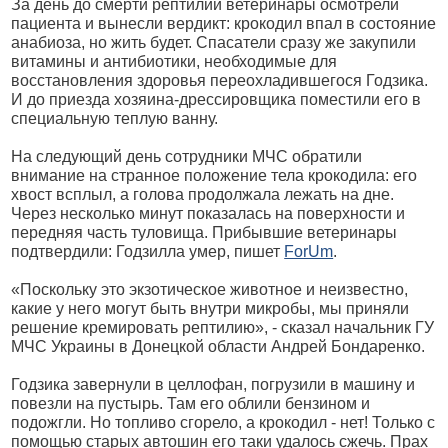
За день до смерти рептилии ветеринары осмотрели
пациента и вынесли вердикт: крокодил впал в состояние
анабиоза, но жить будет. Спасатели сразу же закупили
витамины и антибиотики, необходимые для
восстановления здоровья переохладившегося Годзика.
И до приезда хозяина-дрессировщика поместили его в
специальную теплую ванну.
На следующий день сотрудники МЧС обратили
внимание на странное положение тела крокодила: его
хвост всплыл, а голова продолжала лежать на дне.
Через несколько минут показалась на поверхности и
передняя часть туловища. Прибывшие ветеринары
подтвердили: Годзилла умер, пишет
ForUm
.
«Поскольку это экзотическое животное и неизвестно,
какие у него могут быть внутри микробы, мы приняли
решение кремировать рептилию», - сказал начальник ГУ
МЧС Украины в Донецкой области Андрей Бондаренко.
Годзика завернули в целлофан, погрузили в машину и
повезли на пустырь. Там его облили бензином и
подожгли. Но топливо сгорело, а крокодил - нет! Только с
помощью старых автошин его таки удалось сжечь. Прах