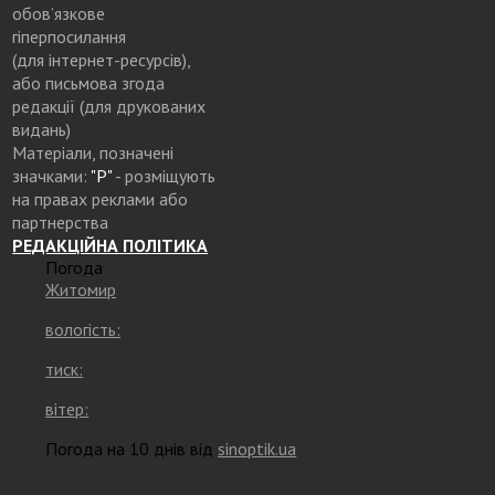
обов’язкове
гіперпосилання
(для інтернет-ресурсів),
або письмова згода
редакції (для друкованих
видань)
Матеріали, позначені
значками:
"Р"
- розміщують
на правах реклами або
партнерства
РЕДАКЦІЙНА ПОЛІТИКА
Погода
Житомир
вологість:
тиск:
вітер:
Погода на 10 днів від
sinoptik.ua