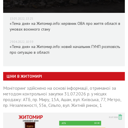
13.05.2022, 13:25
«Тема дня» на Житомир.info: керівник ОВА про життя області в
умовах воєнного стану
29.04.2022, 10:59
«Тема дня» на Житомир.info: новий начальник ГУНП розповість
про ситуацію в області
ЦІНИ В ЖИТОМИРІ
Моніторинг здійснено на основі інформації, отриманої за
методом контрольної закупки 31.07.2026 р. у місцях
продажу: АТБ, пр. Миру, 15А, Ашан, вул. Київська, 77, Метро,
пр. Незалежності, 55в, Сільпо, вул. Житній ринок, 1