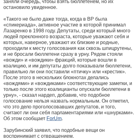
заняли очередь, чтобы взять бюллетенем, но их
остановило увиденное.
«Такого не было даже тогда, когда в ВР была
«спикериада», активное участие в которой принимал
Лазаренко в 1998 году. Депутаты, среди который много
людей преклонного возраста, которые уважают себя и
которых, наверное, уважают их близкие и родные,
проходили к месту голосования как сквозь шпицрутены,
и не бросали бюллетени сразу в урну. Рядом стояли
«вожди» и «вождики» фракций, которые вошли в
коалицию, и им депутаты долго показывали бюллетени,
правильно ли они поставили «птичку» или «крестик».
После этого в нескольких блокнотах делались
«вождями» и «вождиками» соответствующие заметки, и
только после этого коалицианты опускали бюллетени в
урну», - сказал нардеп, добавив, что подобное
голосование нельзя назвать нормальным. Он отметил,
что это дело проголосовавших депутатов, и того,
считают ли они себя парламентариями или «шнурками».
Об этом сообщает
ForUm
.
Зарубинский заявил, что подобные вещи он
воспринимает с отвращением.