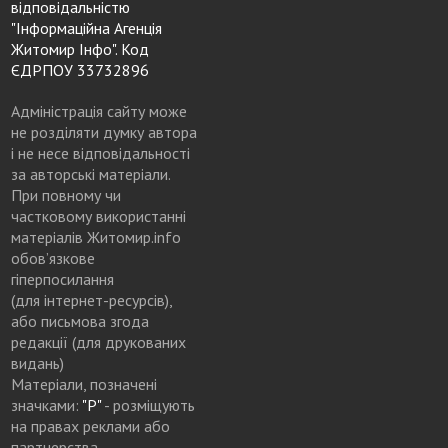
відповідальністю
"Інформаційна Агенція
Житомир Інфо". Код
ЄДРПОУ 33732896
Адміністрація сайту може
не розділяти думку автора
і не несе відповідальності
за авторські матеріали.
При повному чи
частковому використанні
матеріалів Житомир.info
обов’язкове
гіперпосилання
(для інтернет-ресурсів),
або письмова згода
редакції (для друкованих
видань)
Матеріали, позначені
значками:
"Р"
- розміщують
на правах реклами або
партнерства