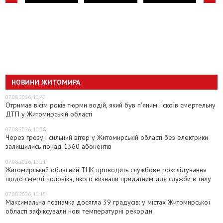
НОВИНИ ЖИТОМИРА
07.08.2026, 10:40
Отримав вісім років тюрми водій, який був п’яним і скоїв смертельну
ДТП у Житомирській області
07.08.2026, 10:38
Через грозу і сильний вітер у Житомирській області без електрики
залишились понад 1360 абонентів
07.08.2026, 10:21
Житомирський обласний ТЦК проводить службове розслідування
щодо смерті чоловіка, якого визнали придатним для служби в тилу
07.08.2026, 10:15
Максимальна позначка досягла 39 градусів: у містах Житомирської
області зафіксували нові температурні рекорди