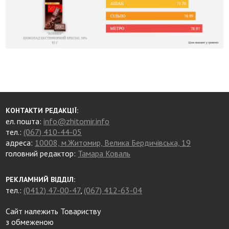
КОНТАКТИ РЕДАКЦІЇ:
ел. пошта:
info@zhitomir.info
тел.:
(067) 410-44-05
адреса:
10008, м.Житомир, Велика Бердичівська, 19
головний редактор:
Тамара Коваль
РЕКЛАМНИЙ ВІДДІЛ:
тел.:
(0412) 47-00-47
,
(067) 412-63-04
Сайт належить Товариству
з обмеженою