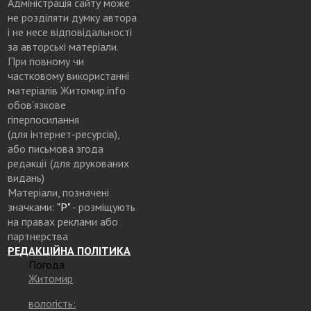
Адміністрація сайту може
не розділяти думку автора
і не несе відповідальності
за авторські матеріали.
При повному чи
частковому використанні
матеріалів Житомир.info
обов’язкове
гіперпосилання
(для інтернет-ресурсів),
або письмова згода
редакції (для друкованих
видань)
Матеріали, позначені
значками:
"Р"
- розміщують
на правах реклами або
партнерства
РЕДАКЦІЙНА ПОЛІТИКА
Погода
Житомир
вологість: