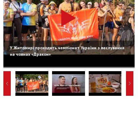
У Житомирі проходить чемпіонат України з веслування
на човнах «Дракон»