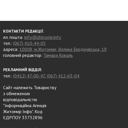
КОНТАКТИ РЕДАКЦІЇ:
ел. пошта:
info@zhitomir.info
тел.:
(067) 410-44-05
адреса:
10008, м.Житомир, Велика Бердичівська, 19
головний редактор:
Тамара Коваль
РЕКЛАМНИЙ ВІДДІЛ:
тел.:
(0412) 47-00-47
,
(067) 412-63-04
Сайт належить Товариству
з обмеженою
відповідальністю
"Інформаційна Агенція
Житомир Інфо". Код
ЄДРПОУ 33732896