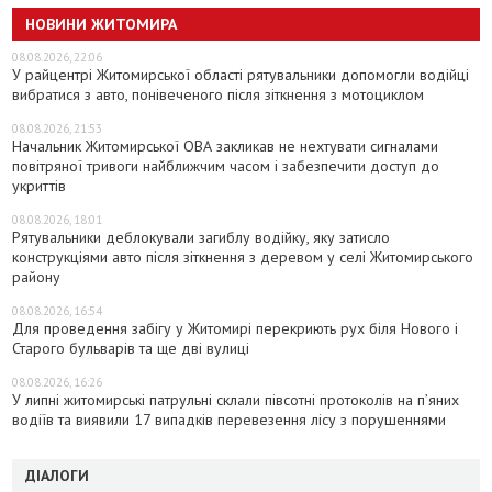
НОВИНИ ЖИТОМИРА
08.08.2026, 22:06
У райцентрі Житомирської області рятувальники допомогли водійці
вибратися з авто, понівеченого після зіткнення з мотоциклом
08.08.2026, 21:53
Начальник Житомирської ОВА закликав не нехтувати сигналами
повітряної тривоги найближчим часом і забезпечити доступ до
укриттів
08.08.2026, 18:01
Рятувальники деблокували загиблу водійку, яку затисло
конструкціями авто після зіткнення з деревом у селі Житомирського
району
08.08.2026, 16:54
Для проведення забігу у Житомирі перекриють рух біля Нового і
Старого бульварів та ще дві вулиці
08.08.2026, 16:26
У липні житомирські патрульні склали півсотні протоколів на пʼяних
водіїв та виявили 17 випадків перевезення лісу з порушеннями
ДІАЛОГИ