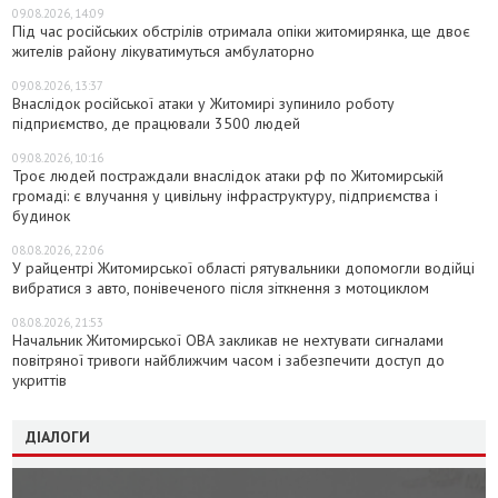
09.08.2026, 14:09
Під час російських обстрілів отримала опіки житомирянка, ще двоє
жителів району лікуватимуться амбулаторно
09.08.2026, 13:37
Внаслідок російської атаки у Житомирі зупинило роботу
підприємство, де працювали 3500 людей
09.08.2026, 10:16
Троє людей постраждали внаслідок атаки рф по Житомирській
громаді: є влучання у цивільну інфраструктуру, підприємства і
будинок
08.08.2026, 22:06
У райцентрі Житомирської області рятувальники допомогли водійці
вибратися з авто, понівеченого після зіткнення з мотоциклом
08.08.2026, 21:53
Начальник Житомирської ОВА закликав не нехтувати сигналами
повітряної тривоги найближчим часом і забезпечити доступ до
укриттів
ДІАЛОГИ