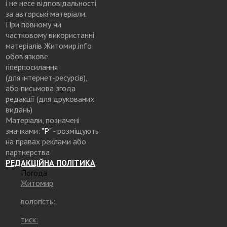
і не несе відповідальності
за авторські матеріали.
При повному чи
частковому використанні
матеріалів Житомир.info
обов’язкове
гіперпосилання
(для інтернет-ресурсів),
або письмова згода
редакції (для друкованих
видань)
Матеріали, позначені
значками:
"Р"
- розміщують
на правах реклами або
партнерства
РЕДАКЦІЙНА ПОЛІТИКА
Погода
Житомир
вологість:
тиск: