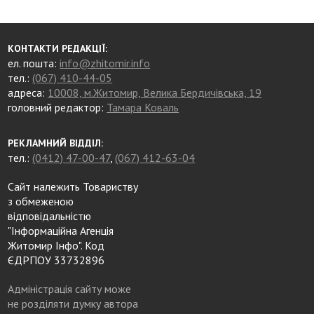
КОНТАКТИ РЕДАКЦІЇ:
ел. пошта:
info@zhitomir.info
тел.:
(067) 410-44-05
адреса:
10008, м.Житомир, Велика Бердичівська, 19
головний редактор:
Тамара Коваль
РЕКЛАМНИЙ ВІДДІЛ:
тел.:
(0412) 47-00-47
,
(067) 412-63-04
Сайт належить Товариству
з обмеженою
відповідальністю
"Інформаційна Агенція
Житомир Інфо". Код
ЄДРПОУ 33732896
Адміністрація сайту може
не розділяти думку автора