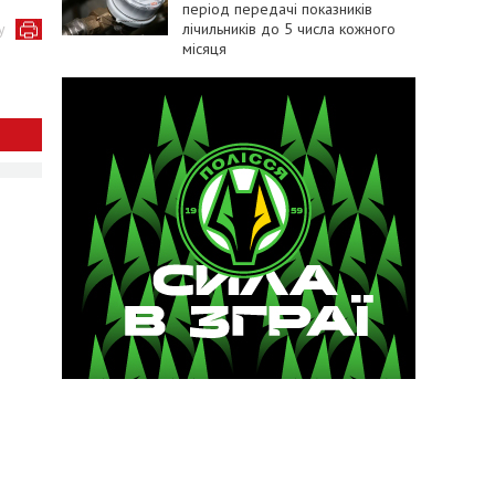
період передачі показників
лічильників до 5 числа кожного
у
місяця