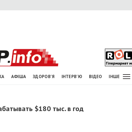
КА
АФІША
ЗДОРОВ'Я
ІНТЕРВ'Ю
ВІДЕО
ІНШЕ
абатывать $180 тыс. в год