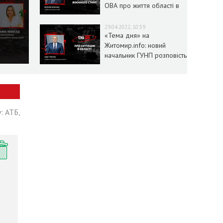
ОВА про життя області в
умовах воєнного стану
29.04.2022, 10:59
«Тема дня» на
Житомир.info: новий
начальник ГУНП розповість
про ситуацію в області
: АТБ,