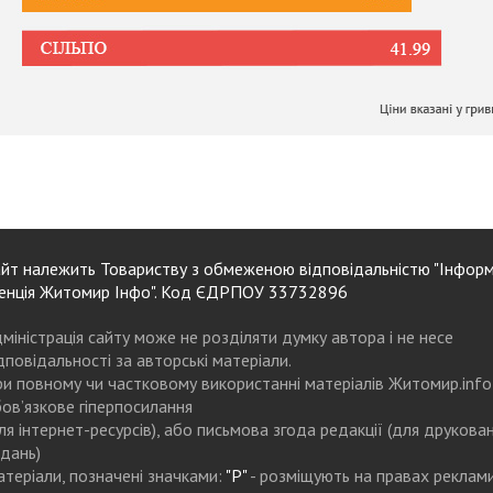
йт належить Товариству з обмеженою відповідальністю "Інформ
енція Житомир Інфо". Код ЄДРПОУ 33732896
міністрація сайту може не розділяти думку автора і не несе
дповідальності за авторські матеріали.
и повному чи частковому використанні матеріалів Житомир.info
ов’язкове гіперпосилання
ля інтернет-ресурсів), або письмова згода редакції (для друкова
дань)
теріали, позначені значками:
"Р"
- розміщують на правах реклам