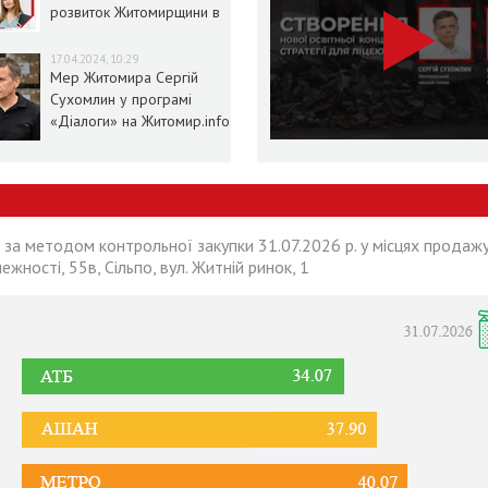
розвиток Житомирщини в
умовах воєнного стану
17.04.2024, 10:29
Мер Житомира Сергій
Сухомлин у програмі
«Діалоги» на Житомир.info
 за методом контрольної закупки 31.07.2026 р. у місцях продажу
лежності, 55в, Сільпо, вул. Житній ринок, 1