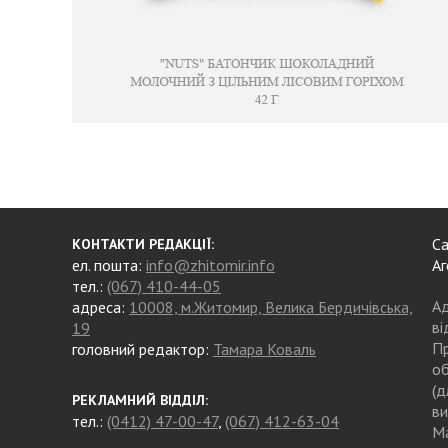
Са
КОНТАКТИ РЕДАКЦІЇ:
ел. пошта:
info@zhitomir.info
Аг
тел.:
(067) 410-44-05
Ад
адреса:
10008, м.Житомир, Велика Бердичівська,
ві
19
Пр
головний редактор:
Тамара Коваль
об
(д
РЕКЛАМНИЙ ВІДДІЛ:
ви
тел.:
(0412) 47-00-47
,
(067) 412-63-04
Ма