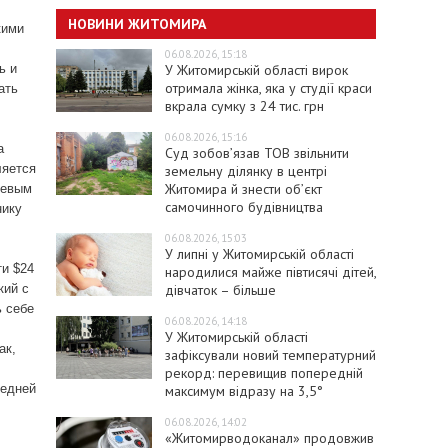
НОВИНИ ЖИТОМИРА
кими
06.08.2026, 15:18
У Житомирській області вирок
ь и
отримала жінка, яка у студії краси
ать
вкрала сумку з 24 тис. грн
06.08.2026, 15:16
а
Суд зобов’язав ТОВ звільнити
ляется
земельну ділянку в центрі
Житомира й знести об’єкт
шевым
самочинного будівництва
нику
06.08.2026, 15:03
У липні у Житомирській області
ти $24
народилися майже півтисячі дітей,
дівчаток – більше
кий с
ь себе
06.08.2026, 14:18
У Житомирській області
ак,
зафіксували новий температурний
рекорд: перевищив попередній
редней
максимум відразу на 3,5°
06.08.2026, 14:02
«Житомирводоканал» продовжив