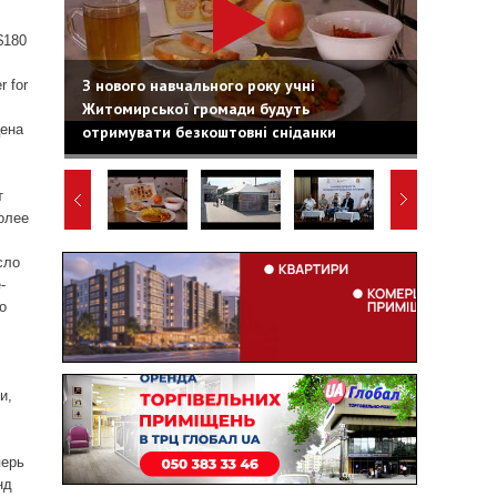
$180
З нового навчального року учні
 for
Житомирської громади будуть
цена
отримувати безкоштовні сніданки
т
олее
сло
-
о
и,
перь
нд