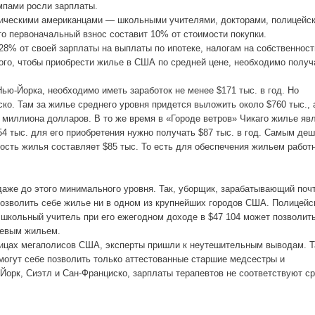
мпами росли зарплаты.
тическими американцами — школьными учителями, докторами, полицейс
то первоначальный взнос составит 10% от стоимости покупки.
8% от своей зарплаты на выплаты по ипотеке, налогам на собственност
ого, чтобы приобрести жилье в США по средней цене, необходимо получ
Нью-Йорка, необходимо иметь заработок не менее $171 тыс. в год. Но
о. Там за жилье среднего уровня придется выложить около $760 тыс., 
и миллиона долларов. В то же время в «Городе ветров» Чикаго жилье яв
4 тыс. для его приобретения нужно получать $87 тыс. в год. Самым де
ость жилья составляет $85 тыс. То есть для обеспечения жильем работ
даже до этого минимального уровня. Так, уборщик, зарабатывающий поч
позволить себе жилье ни в одном из крупнейших городов США. Полицейс
А школьный учитель при его ежегодном доходе в $47 104 может позволит
шевым жильем.
ицах мегаполисов США, эксперты пришли к неутешительным выводам. Т
могут себе позволить только аттестованные старшие медсестры и
-Йорк, Сиэтл и Сан-Франциско, зарплаты терапевтов не соответствуют с