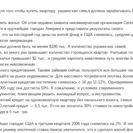
Для того чтобы купить квартиру, украинская семья должна зарабатывать 
ить жилье. Об этом недавно заявила некоммерческая организация Center
ти в крупнейших городах Америки и представили результаты своего
, что за последний год цены на жилой фонд в США снизились, средняя 
огих американцев.
мьи должна быть не менее $180 тыс. А количество украинских семей,
 во много раз превышает количество строящихся квартир. Учитывая то
жилья превышает $2 тыс., а средняя зарплата киевлянина чуть многим б
ически невозможным.
чного кредитования. Такими займами сейчас пользуется все большее чи
выйти на рынок недвижимости. Для массового потребителя ипотека более
о валютным кредитам постепенно снижалась с 16 до 11-12%. Одновременн
005 году она достигла 50%. К сожалению, в условиях современного
трументом, помогающим решить жилищный вопрос, а инструментом,
летний кредит на однокомнатную квартиру без начального взноса, семья
0-летний кредит — 6,5 тыс. Если же оплатить 30% стоимости новостройк
е в 5 тыс. грн.
йших городах США в третьем квартале 2006 года снизилась на 2%. И те
то размер ипотечной ставки банков увеличился, это и сделало жилой фо