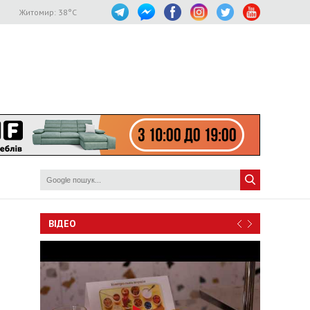
Житомир:
38
°C
ВІДЕО