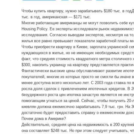
Чтобы купить квартиру, нужно зарабатывать $180 тыс. в год
тыс. в год, американская — $171 тыс.
Многие работающие американцы не могут позволить себе куп
Housing Policy. Ее эксперты исследовали рынок недвижимос
исследования. Согласно выводам экспертов, несмотря на то
жилья все равно превышает показатели заработной платы мн
Чтобы приобрести квартиру в Киеве, зарплата украинской се
нуждающихся в жилье, но не имеющих необходимых средств,
факт, что средняя стоимость квадратного метра столичного 
$300, накопить украинцу на квартиру представляется практ
Фантастически высокие цены обуславливают развитие ипоте
покупателей, многие из которых просто не смогли бы иначе 
менее доступна всего несколько лет. С 2003 года ставка п
росла доля сделок с привлечением ипотечных кредитов. В 2
безудержного роста цен ипотека зачастую является не инс
помогающим угнаться за ценой. Сейчас, чтобы получить 20-
киевлян должна ежемесячно зарабатывать 7,9 тыс. грн. На 3
достаточно будет предоставить справку о ежемесячном доход
Почем дома в Америке?
Действительно, средняя цена на недвижимость в 200 крупне
она составляет $248 тыс. Но при этом следует учитывать, ч