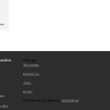
аційна
Погода
Житомир
вологість:
тиск:
вітер:
них
Погода на 10 днів від
sinoptik.ua
и або