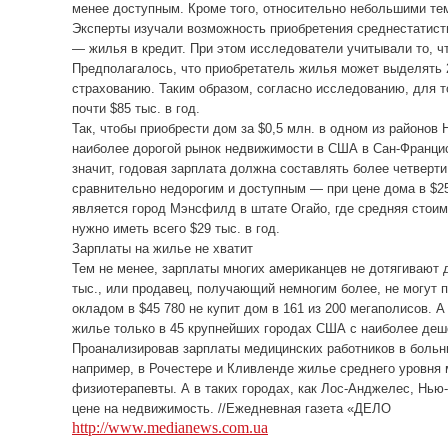
менее доступным. Кроме того, относительно небольшими те
Эксперты изучали возможность приобретения среднестатис
— жилья в кредит. При этом исследователи учитывали то, ч
Предполагалось, что приобретатель жилья может выделять 2
страхованию. Таким образом, согласно исследованию, для т
почти $85 тыс. в год.
Так, чтобы приобрести дом за $0,5 млн. в одном из районов 
наиболее дорогой рынок недвижимости в США в Сан-Франциск
значит, годовая зарплата должна составлять более четверт
сравнительно недорогим и доступным — при цене дома в $25
является город Мэнсфилд в штате Огайо, где средняя стоим
нужно иметь всего $29 тыс. в год.
Зарплаты на жилье не хватит
Тем не менее, зарплаты многих американцев не дотягивают 
тыс., или продавец, получающий немногим более, не могут 
окладом в $45 780 не купит дом в 161 из 200 мегаполисов. 
жилье только в 45 крупнейших городах США с наиболее де
Проанализировав зарплаты медицинских работников в больн
например, в Рочестере и Кливленде жилье среднего уровня 
физиотерапевты. А в таких городах, как Лос-Анджелес, Нью
цене на недвижимость. //Ежедневная газета «ДЕЛО
http://www.medianews.com.ua