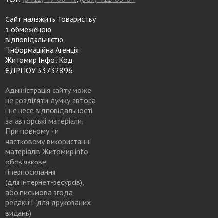
Сайт належить Товариству
з обмеженою
відповідальністю
"Інформаційна Агенція
Житомир Інфо". Код
ЄДРПОУ 33732896
Адміністрація сайту може
не розділяти думку автора
і не несе відповідальності
за авторські матеріали.
При повному чи
частковому використанні
матеріалів Житомир.info
обов’язкове
гіперпосилання
(для інтернет-ресурсів),
або письмова згода
редакції (для друкованих
видань)