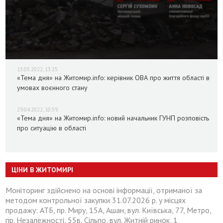
13.05.2022, 13:25
«Тема дня» на Житомир.info: керівник ОВА про життя області в
умовах воєнного стану
29.04.2022, 10:59
«Тема дня» на Житомир.info: новий начальник ГУНП розповість
про ситуацію в області
ЦІНИ В ЖИТОМИРІ
Моніторинг здійснено на основі інформації, отриманої за
методом контрольної закупки 31.07.2026 р. у місцях
продажу: АТБ, пр. Миру, 15А, Ашан, вул. Київська, 77, Метро,
пр. Незалежності, 55в, Сільпо, вул. Житній ринок, 1