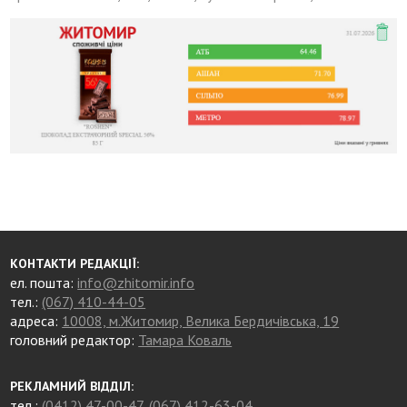
КОНТАКТИ РЕДАКЦІЇ:
ел. пошта:
info@zhitomir.info
тел.:
(067) 410-44-05
адреса:
10008, м.Житомир, Велика Бердичівська, 19
головний редактор:
Тамара Коваль
РЕКЛАМНИЙ ВІДДІЛ:
тел.:
(0412) 47-00-47
,
(067) 412-63-04