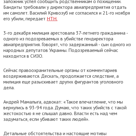
заложник успел сообщить родственникам о похищении.
Бандиты требовали у директора авиапредприятия отдать
им самолет. Василий Кривозуб не согласился и 21-го ноября
его убили, передает
НТН.
3-го декабря милиция арестовала 37-летнего гражданина -
одного из подозреваемых в убийстве гендиректора
авиапредприятия. Говорят, что задержанный - сын одного из
народных депутатов Украины. Подозреваемый сейчас
находится в СИЗО.
Сейчас правоохранительные органы от комментариев
воздерживаются. Дескать, продолжается следствие, а
милиция еще разыскивает других фигурантов уголовного
дела.
Андрей Мамалыга, адвокат: «Такое впечатление, что мы
вернулись в 93-94 года. Думаю, что таких убийств с такой
жестокостью я не слышал давно. Власти есть над чем
задуматься, если убивают таких людей».
Детальные обстоятельства и настоящие мотивы