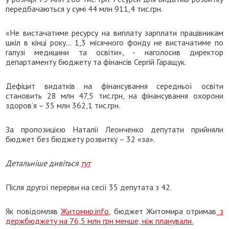
передбачаються у сумі 44 млн 911,4 тис.грн.
«Не вистачатиме ресурсу на виплату зарплати працівникам
шкіл в кінці року... 1,3 місячного фонду не вистачатиме по
галузі медицини та освіти», - наголосив директор
департаменту бюджету та фінансів Сергій Гаращук.
Дефіцит видатків на фінансування середньої освіти
становить 28 млн 47,5 тис.грн, на фінансування охорони
здоров’я – 35 млн 362,1 тис.грн.
За пропозицією Наталії Леонченко депутати прийняли
бюджет без бюджету розвитку – 32 «за».
Детальніше дивіться
тут
Після другої перерви на сесії 35 депутата з 42.
Як повідомляв
Житомир.info
, бюджет Житомира отримав
з
держбюджету на 76,5 млн грн менше, ніж планували.