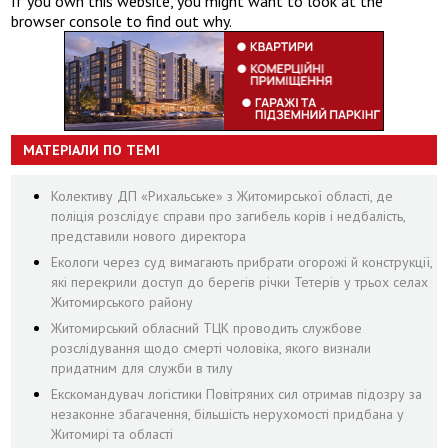
If you own this website, you might want to look at the
browser console to find out why.
МАТЕРІАЛИ ПО ТЕМІ
Колективу ДП «Рихальське» з Житомирської області, де
поліція розслідує справи про загибель корів і недбалість,
представили нового директора
Екологи через суд вимагають прибрати огорожі й конструкції,
які перекрили доступ до берегів річки Тетерів у трьох селах
Житомирського району
Житомирський обласний ТЦК проводить службове
розслідування щодо смерті чоловіка, якого визнали
придатним для служби в тилу
Екскомандувач логістики Повітряних сил отримав підозру за
незаконне збагачення, більшість нерухомості придбана у
Житомирі та області