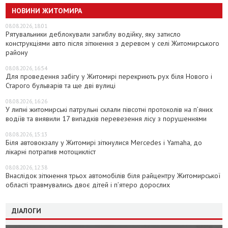
НОВИНИ ЖИТОМИРА
08.08.2026, 18:01
Рятувальники деблокували загиблу водійку, яку затисло
конструкціями авто після зіткнення з деревом у селі Житомирського
району
08.08.2026, 16:54
Для проведення забігу у Житомирі перекриють рух біля Нового і
Старого бульварів та ще дві вулиці
08.08.2026, 16:26
У липні житомирські патрульні склали півсотні протоколів на пʼяних
водіїв та виявили 17 випадків перевезення лісу з порушеннями
08.08.2026, 15:13
Біля автовокзалу у Житомирі зіткнулися Mercedes і Yamaha, до
лікарні потрапив мотоцикліст
08.08.2026, 12:38
Внаслідок зіткнення трьох автомобілів біля райцентру Житомирської
області травмувались двоє дітей і пʼятеро дорослих
ДІАЛОГИ