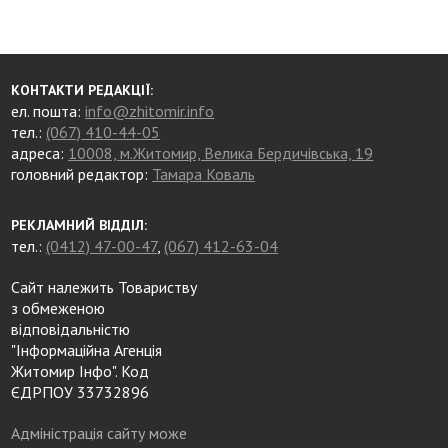
КОНТАКТИ РЕДАКЦІЇ:
ел. пошта:
info@zhitomir.info
тел.:
(067) 410-44-05
адреса:
10008, м.Житомир, Велика Бердичівська, 19
головний редактор:
Тамара Коваль
РЕКЛАМНИЙ ВІДДІЛ:
тел.:
(0412) 47-00-47
,
(067) 412-63-04
Сайт належить Товариству
з обмеженою
відповідальністю
"Інформаційна Агенція
Житомир Інфо". Код
ЄДРПОУ 33732896
Адміністрація сайту може