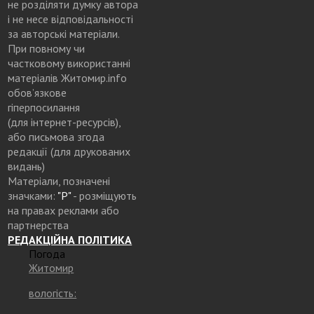
не розділяти думку автора
і не несе відповідальності
за авторські матеріали.
При повному чи
частковому використанні
матеріалів Житомир.info
обов’язкове
гіперпосилання
(для інтернет-ресурсів),
або письмова згода
редакції (для друкованих
видань)
Матеріали, позначені
значками:
"Р"
- розміщують
на правах реклами або
партнерства
РЕДАКЦІЙНА ПОЛІТИКА
Погода
Житомир
вологість: