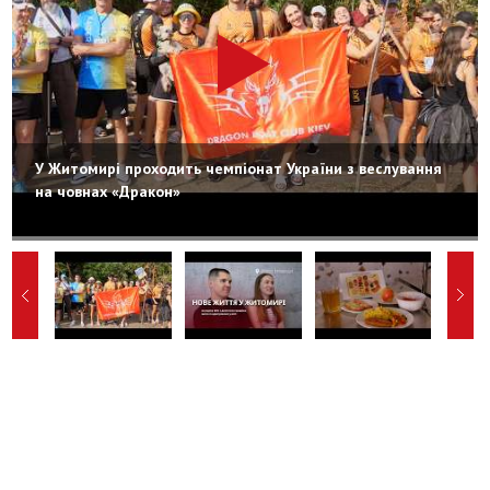
У Житомирі проходить чемпіонат України з веслування
на човнах «Дракон»