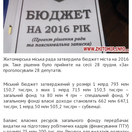
Житомирська міська рада затвердила бюджет міста на 2016
рік. Таке рішення було прийняте на сесії 28 грудня. «За»
проголосували 28 депутатів.
Міський бюджет затверджений у розмірі 1 млрд 793 млн
150,7 тис.грн, з яких 1 млрд 713 млн 150,3 тис.грн –
загальний фонд та 80 млн 4 грн – спеціальний фонд. У
загальному фонді власні доходи становлять 662 млн 647,1
тис.грн, 1 млрд 50 млн 503,2 тис.грн – субвенції.
Баланс власних ресурсів загального фонду передбачає
видатки на підготовку робітничих кадрів (фінансування ПТУ)
у розмірі 75 млн 200 тис. грн. Ресурси для видатків розвитку