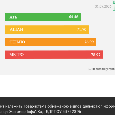
йт належить Товариству з обмеженою відповідальністю "Інформ
енція Житомир Інфо". Код ЄДРПОУ 33732896