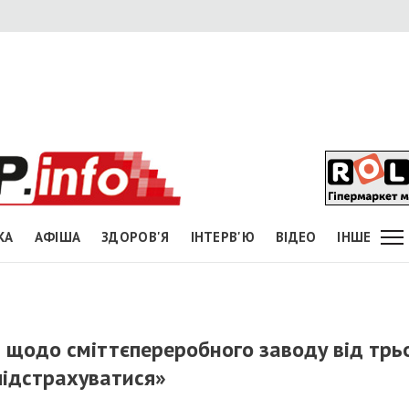
КА
АФІША
ЗДОРОВ'Я
ІНТЕРВ'Ю
ВІДЕО
ІНШЕ
 щодо сміттєпереробного заводу від трь
підстрахуватися»