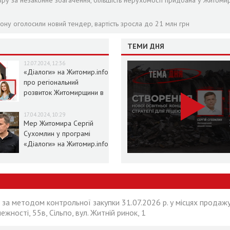
зру за незаконне збагачення, більшість нерухомості придбана у Житомир
ону оголосили новий тендер, вартість зросла до 21 млн грн
ТЕМИ ДНЯ
12.07.2024, 12:36
«Діалоги» на Житомир.info
про регіональний
розвиток Житомирщини в
умовах воєнного стану
17.04.2024, 10:29
Мер Житомира Сергій
Сухомлин у програмі
«Діалоги» на Житомир.info
 за методом контрольної закупки 31.07.2026 р. у місцях продажу
лежності, 55в, Сільпо, вул. Житній ринок, 1