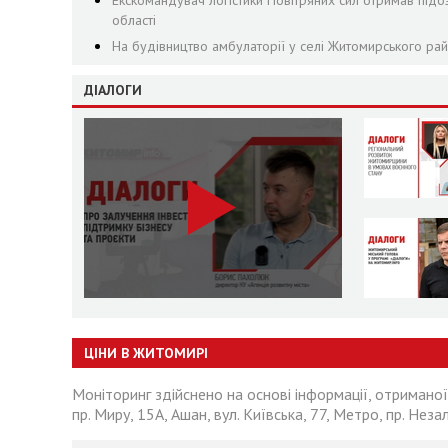
Екскомандувач логістики Повітряних сил отримав підо
області
На будівництво амбулаторії у селі Житомирського рай
ДІАЛОГИ
ЦІНИ В ЖИТОМИРІ
Моніторинг здійснено на основі інформації, отриманої
пр. Миру, 15А, Ашан, вул. Київська, 77, Метро, пр. Неза