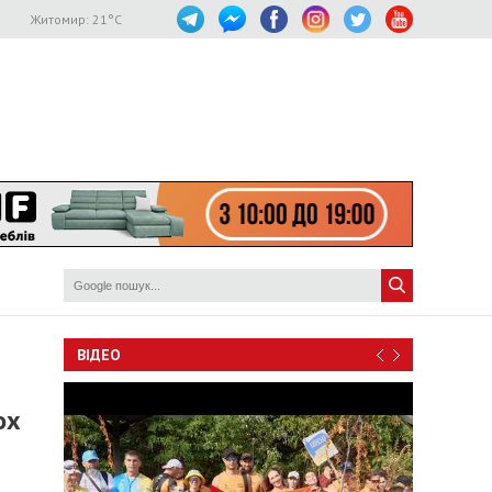
Житомир:
21
°C
ВІДЕО
ох