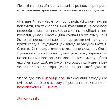
По закінченні сесії мер детальніше розповів про пропо
можливе недотримання термінів виконання угоди щод
«На даний час у нас є три пропозиції. Усі ці компанії
побачити, яка технологія, який буде вплив на середов
переробки цього сміття. Зараз є компанія «Віолія» - це
компанії, у нас є інвестиційна компанія з офісом у Л
Якщо всі пропозиції і вартість переробки сміття буд
брати кредит і будувати цей завод за рахунок міста.
близько 9 млн євро, якщо ми додаємо складову біогаз
Будівництво такого заводу відбувається у термінах до
потенційним інвесторам ми виставляємо умову – банків
експлуатацію. Щоб не було такого, що підписали з кимо
чекає нового інвестора. Це все для того, щоб додати
Як повідомляв
Житомир.info
, на виконання заходу з 
сміттєпереробного заводу в Програмі поводження з 
передбачено 600 тис. грн
.
Житомир.info