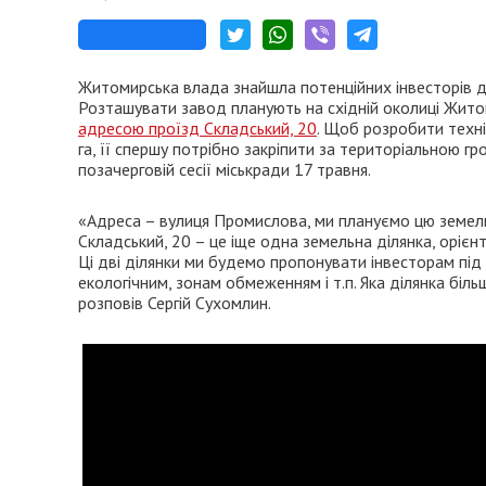
Житомирська влада знайшла потенційних інвесторів дл
Розташувати завод планують на східній околиці Жито
адресою проїзд Складський, 20
. Щоб розробити техні
га, її спершу потрібно закріпити за територіальною г
позачерговій сесії міськради 17 травня.
«Адреса – вулиця Промислова, ми плануємо цю земель
Складський, 20 – це іще одна земельна ділянка, оріє
Ці дві ділянки ми будемо пропонувати інвесторам під
екологічним, зонам обмеженням і т.п. Яка ділянка біль
розповів Сергій Сухомлин.