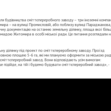
я будівництва сміттєпереробного заводу – три іноземні компані
мира – на вулиці Промисловій, або поблизу вулиці Параджанова
чну документацію на останню земельну ділянку, площа якої біль
ромадою Житомира в особі міської ради. Це питання розглядали н
ну ділянку під проект по сміттєпереробному заводу. Проїзд
нтовною площею 5-6 га, які ми плануємо оформити за міською ра
 сміттєпереробний завод. Вони відповідають усім вимогам:
ше підійде, на тій і будемо будувати сміттєпереробний завод», -