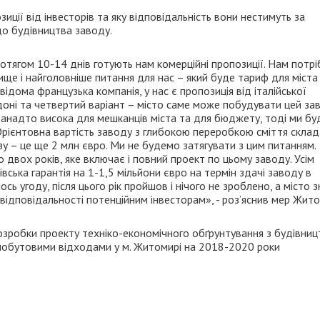
зиції від інвесторів та яку відповідальність вони нестимуть за
о будівництва заводу.
 протягом 10-14 днів готують нам комерційні пропозиції. Нам потр
ище і найголовніше питання для нас – який буде тариф для міста
 відома французька компанія, у нас є пропозиція від італійської
ондоні та четвертий варіант – місто саме може побудувати цей за
е занадто висока для мешканців міста та для бюджету, тоді ми б
 Орієнтовна вартість заводу з глибокою переробкою сміття скла
у – це ще 2 млн євро. Ми не будемо затягувати з цим питанням.
 двох років, яке включає і повний проект по цьому заводу. Усім
ська гарантія на 1-1,5 мільйони євро на термін здачі заводу в
сь угоду, після цього рік пройшов і нічого не зроблено, а місто 
 відповідальності потенційним інвесторам», - роз’яснив мер Жит
розробки проекту техніко-економічного обґрунтування з будівниц
побутовими відходами у м. Житомирі на 2018-2020 роки