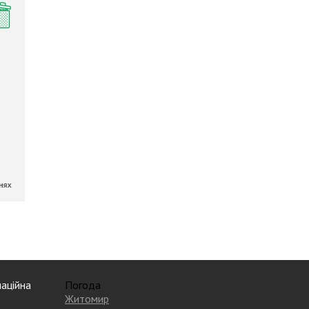
аційна
Погода
Житомир