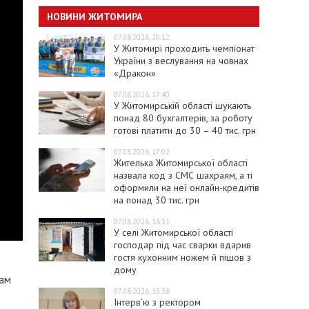
НОВИНИ ЖИТОМИРА
07.08.2026, 20:12
У Житомирі проходить чемпіонат
України з веслування на човнах
«Дракон»
07.08.2026, 17:40
У Житомирській області шукають
понад 80 бухгалтерів, за роботу
готові платити до 30 – 40 тис. грн
07.08.2026, 17:02
Жителька Житомирської області
назвала код з СМС шахраям, а ті
оформили на неї онлайн-кредитів
на понад 30 тис. грн
07.08.2026, 16:31
У селі Житомирської області
господар під час сварки вдарив
гостя кухонним ножем й пішов з
дому
бам
07.08.2026, 15:36
Інтерв’ю з ректором