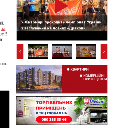
У Житомирі проходить чемпіонат України
ї.
з веслування на човнах «Дракон»
,
за
ше 5
а
дою.