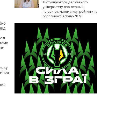
Житомирського державного
університету про перший
пріоритет, математику, рейтинги та
особливості вступу-2026
ібно
 від
вод.
удемо
дає
знову
омира.
тва