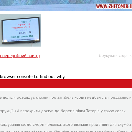
тєпереробний завод
Друкувати сторінк
 browser console to find out why.
 поліція розслідує справи про загибель корів і недбалість, представили
рукції, які перекрили доступ до берегів річки Тетерів у трьох селах
лідування щодо смерті чоловіка, якого визнали придатним для служби 