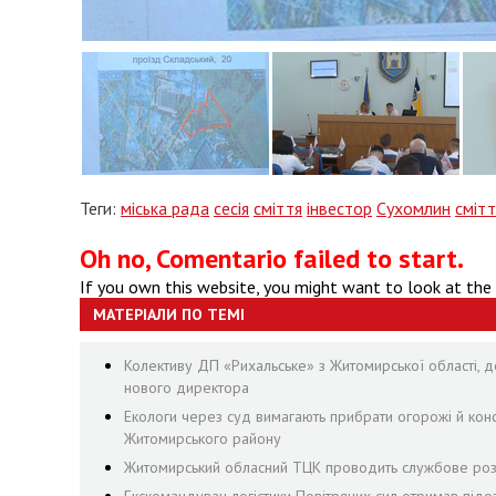
Теги:
міська рада
сесія
сміття
інвестор
Сухомлин
сміт
Oh no, Comentario failed to start.
If you own this website, you might want to look at the
МАТЕРІАЛИ ПО ТЕМІ
Колективу ДП «Рихальське» з Житомирської області, де
нового директора
Екологи через суд вимагають прибрати огорожі й конст
Житомирського району
Житомирський обласний ТЦК проводить службове розс