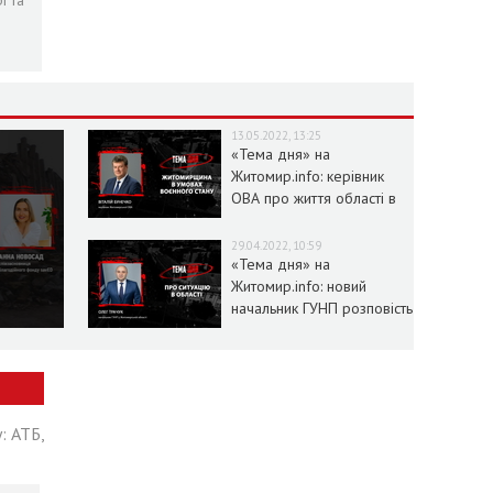
і та
13.05.2022, 13:25
«Тема дня» на
Житомир.info: керівник
ОВА про життя області в
умовах воєнного стану
29.04.2022, 10:59
«Тема дня» на
Житомир.info: новий
начальник ГУНП розповість
про ситуацію в області
: АТБ,