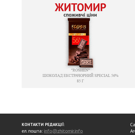
Са
КОНТАКТИ РЕДАКЦІЇ:
ел. пошта:
info@zhitomir.info
Аг