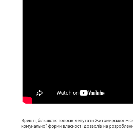
Врешті, більшістю голосів депутати Житомирської мі
комунальної форми власності дозволів на розробленн