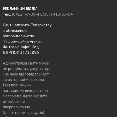
РЕКЛАМНИЙ ВІДДІЛ:
тел.:
(0412) 47-00-47
,
(067) 412-63-04
Сайт належить Товариству
з обмеженою
відповідальністю
"Інформаційна Агенція
Житомир Інфо". Код
ЄДРПОУ 33732896
Адміністрація сайту може
не розділяти думку автора
і не несе відповідальності
за авторські матеріали.
При повному чи
частковому використанні
матеріалів Житомир.info
обов’язкове
гіперпосилання
(для інтернет-ресурсів),