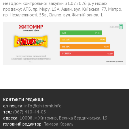
методом контрольної закупки 31.07.2026 р. у місцях
продажу: АТБ, пр. Миру, 15А, Ашан, вул. Київська, 77, Метро,
пр. Незалежності, 55в, Сільпо, вул. Житній ринок, 1
КОНТАКТИ РЕДАКЦІЇ:
ел. пошта:
info@zhitomir.info
тел.:
(067) 410-44-05
адреса:
10008, м.Житомир, Велика Бердичівська, 19
головний редактор:
Тамара Коваль