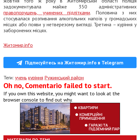
жовтня того ж року в Житомирській області поліція
задокументувала майже 350 адміністративних
правопорушень, учинених підлітками
. Половина з них
стосувалася розпивання алкогольних напоїв у громадських
місцях або появи у нетверезому вигляді. Третина – куріння у
заборонених місцях.
Житомир.info
Підписуйтесь на Житомир.info в Telegram
Теги:
учень
куріння
Ружинський район
Oh no, Comentario failed to start.
If you own this website, you might want to look at the
browser console to find out why.