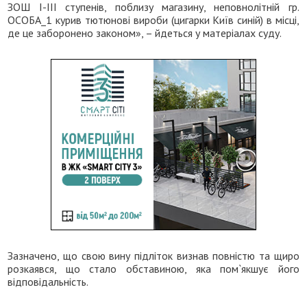
ЗОШ І-ІІІ ступенів, поблизу магазину, неповнолітній гр.
ОСОБА_1 курив тютюнові вироби (цигарки Київ синій) в місці,
де це заборонено законом», – йдеться у матеріалах суду.
Зазначено, що свою вину підліток визнав повністю та щиро
розкаявся, що стало обставиною, яка пом`якшує його
відповідальність.