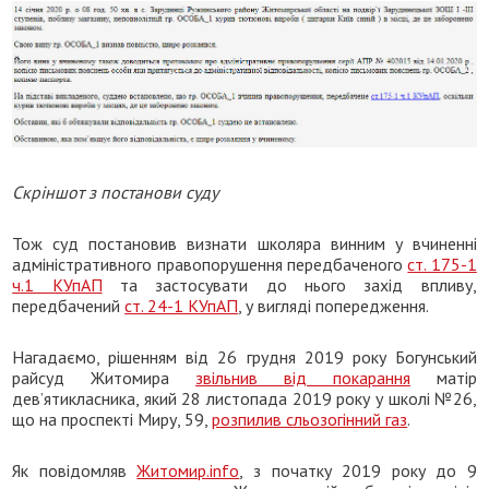
Скріншот з постанови суду
Тож суд постановив визнати школяра винним у вчиненні
адміністративного правопорушення передбаченого
ст. 175-1
ч.1 КУпАП
та застосувати до нього захід впливу,
передбачений
ст. 24-1 КУпАП
, у вигляді попередження.
Нагадаємо, рішенням від 26 грудня 2019 року Богунський
райсуд Житомира
звільнив від покарання
матір
дев’ятикласника, який 28 листопада 2019 року у школі №26,
що на проспекті Миру, 59,
розпилив сльозогінний газ
.
Як повідомляв
Житомир.info
, з початку 2019 року до 9