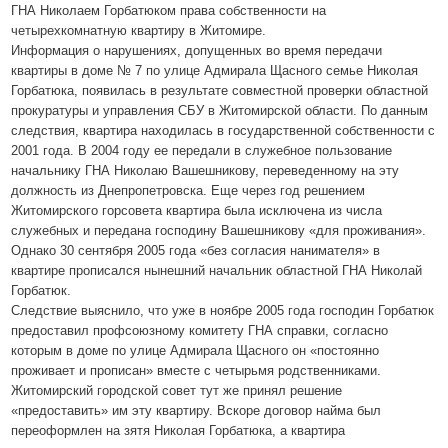
ГНА Николаем Горбатюком права собственности на
четырехкомнатную квартиру в Житомире.
Информация о нарушениях, допущенных во время передачи
квартиры в доме № 7 по улице Адмирала Щасного семье Николая
Горбатюка, появилась в результате совместной проверки областной
прокуратуры и управления СБУ в Житомирской области. По данным
следствия, квартира находилась в государственной собственности с
2001 года. В 2004 году ее передали в служебное пользование
начальнику ГНА Николаю Вашешникову, переведенному на эту
должность из Днепропетровска. Еще через год решением
Житомирского горсовета квартира была исключена из числа
служебных и передана господину Вашешникову «для проживания».
Однако 30 сентября 2005 года «без согласия нанимателя» в
квартире прописался нынешний начальник областной ГНА Николай
Горбатюк.
Следствие выяснило, что уже в ноябре 2005 года господин Горбатюк
предоставил профсоюзному комитету ГНА справки, согласно
которым в доме по улице Адмирала Щасного он «постоянно
проживает и прописан» вместе с четырьмя родственниками.
Житомирский городской совет тут же принял решение
«предоставить» им эту квартиру. Вскоре договор найма был
переоформлен на зятя Николая Горбатюка, а квартира