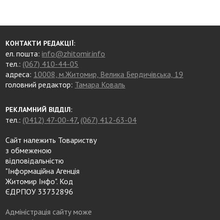
КОНТАКТИ РЕДАКЦІЇ:
ел. пошта:
info@zhitomir.info
тел.:
(067) 410-44-05
адреса:
10008, м.Житомир, Велика Бердичівська, 19
головний редактор:
Тамара Коваль
РЕКЛАМНИЙ ВІДДІЛ:
тел.:
(0412) 47-00-47
,
(067) 412-63-04
Сайт належить Товариству
з обмеженою
відповідальністю
"Інформаційна Агенція
Житомир Інфо". Код
ЄДРПОУ 33732896
Адміністрація сайту може