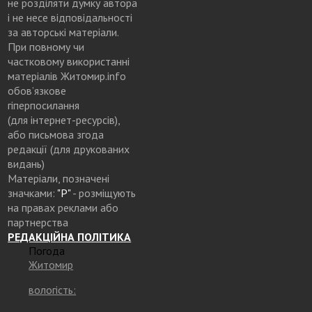
не розділяти думку автора
і не несе відповідальності
за авторські матеріали.
При повному чи
частковому використанні
матеріалів Житомир.info
обов’язкове
гіперпосилання
(для інтернет-ресурсів),
або письмова згода
редакції (для друкованих
видань)
Матеріали, позначені
значками:
"Р"
- розміщують
на правах реклами або
партнерства
РЕДАКЦІЙНА ПОЛІТИКА
Погода
Житомир
вологість: