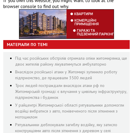
If you own this website, you might want to look at the
browser console to find out why.
МАТЕРІАЛИ ПО ТЕМІ
Під час російських обстрілів отримала опіки житомирянка, ще
двоє жителів району лікуватимуться амбулаторно
Внаслідок російської атаки у Житомирі зупинило роботу
підприємство, де працювали 3500 людей
Троє людей постраждали внаслідок атаки рф по
Житомирській громаді: є влучання у цивільну інфраструктуру,
підприємства і будинок
У райцентрі Житомирської області рятувальники допомогли
водійці вибратися з авто, понівеченого після зіткнення з
мотоциклом
Рятувальники деблокували загиблу водійку, яку затисло
конструкціями авто після зіткнення з деревом у селі