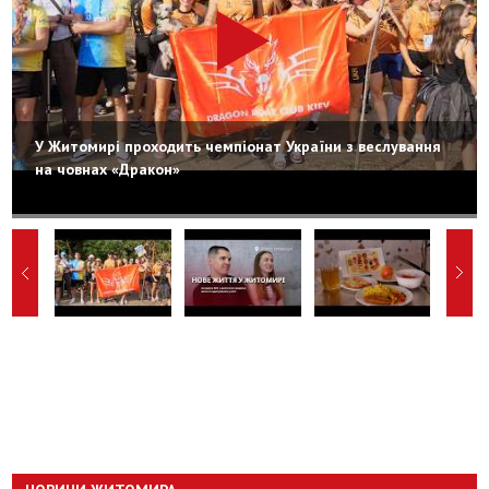
У Житомирі проходить чемпіонат України з веслування
на човнах «Дракон»