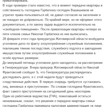
приватизирована.
В ходе проверки стало известно, что в момент передачи квартиры в
собственность господина Горбатюка господин Вашешников не
утратил права пользоваться ей, не давал согласия на заселение и
не покидал ее добровольно. По крайней мере, он не оформил этого
документально, а по закону ордер выдается исключительно на
«свободное помещение». После приватизации квартиры четверо из
пяти членов семьи Николая Горбатюка из нее выписались.
28 февраля этого года прокуратура Житомирской области возбудила
уголовное дело по факту злоупотребления служебным положением,
повлекшим тяжкие последствия, служебного подлога и завладения
имуществом путем злоупотребления служебным положением в
особо крупных размерах.
До минувшей пятницы уголовное дело находилось на рассмотрении
в Генпрокуратуре. Вчера прокурор Житомирской области Николай
Франтовский сообщил Ъ, что Генпрокуратура распорядилась
доследовать дело, и с этой недели будут проводиться
следственные действия. В первую очередь требуется «установить
лиц, виновных в преступлении». По словам господина Франтовского,
факт самого преступления на сегодняшний день неоспорим.
Один из работников ведомства (ГНА), пожелавший остаться
неназванным, сказал, что решение о передаче квартиры семье
господина Горбатюка принимала налоговая администрация «в лице