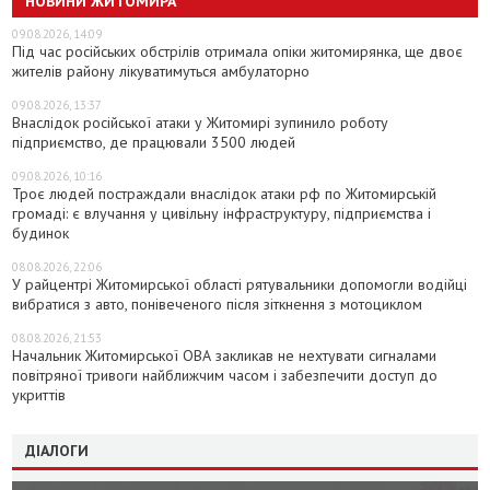
НОВИНИ ЖИТОМИРА
09.08.2026, 14:09
Під час російських обстрілів отримала опіки житомирянка, ще двоє
жителів району лікуватимуться амбулаторно
09.08.2026, 13:37
Внаслідок російської атаки у Житомирі зупинило роботу
підприємство, де працювали 3500 людей
09.08.2026, 10:16
Троє людей постраждали внаслідок атаки рф по Житомирській
громаді: є влучання у цивільну інфраструктуру, підприємства і
будинок
08.08.2026, 22:06
У райцентрі Житомирської області рятувальники допомогли водійці
вибратися з авто, понівеченого після зіткнення з мотоциклом
08.08.2026, 21:53
Начальник Житомирської ОВА закликав не нехтувати сигналами
повітряної тривоги найближчим часом і забезпечити доступ до
укриттів
ДІАЛОГИ