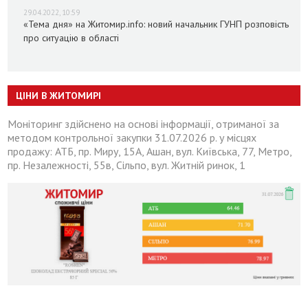
29.04.2022, 10:59
«Тема дня» на Житомир.info: новий начальник ГУНП розповість
про ситуацію в області
ЦІНИ В ЖИТОМИРІ
Моніторинг здійснено на основі інформації, отриманої за
методом контрольної закупки 31.07.2026 р. у місцях
продажу: АТБ, пр. Миру, 15А, Ашан, вул. Київська, 77, Метро,
пр. Незалежності, 55в, Сільпо, вул. Житній ринок, 1