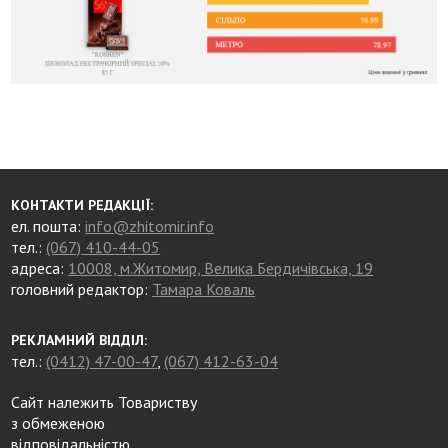
КОНТАКТИ РЕДАКЦІЇ:
ел. пошта:
info@zhitomir.info
тел.:
(067) 410-44-05
адреса:
10008, м.Житомир, Велика Бердичівська, 19
головний редактор:
Тамара Коваль
РЕКЛАМНИЙ ВІДДІЛ:
тел.:
(0412) 47-00-47
,
(067) 412-63-04
Сайт належить Товариству
з обмеженою
відповідальністю