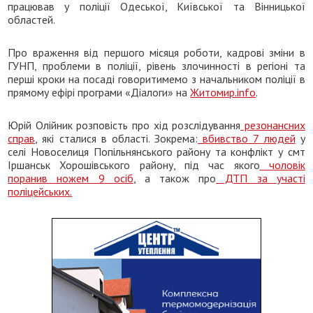
працював у поліції Одеської, Київської та Вінницької
областей.
Про враження від першого місяця роботи, кадрові зміни в
ГУНП, проблеми в поліції, рівень злочинності в регіоні та
перші кроки на посаді говоритимемо з начальником поліції в
прямому ефірі програми «Діалоги» на
Житомир.info
.
Юрій Олійник розповість про хід розслідування
резонансних
справ
, які сталися в області. Зокрема:
вбивство 7 людей
у
селі Новоселиця Попільнянського району та конфлікт у смт
Іршанськ Хорошівського району, під час якого
чоловік
поранив ножем 9 осіб
, а також про
ДТП за участі
поліцейських.