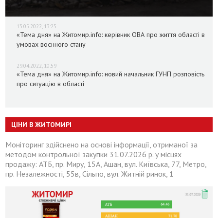
13.05.2022, 13:25
«Тема дня» на Житомир.info: керівник ОВА про життя області в
умовах воєнного стану
29.04.2022, 10:59
«Тема дня» на Житомир.info: новий начальник ГУНП розповість
про ситуацію в області
ЦІНИ В ЖИТОМИРІ
Моніторинг здійснено на основі інформації, отриманої за
методом контрольної закупки 31.07.2026 р. у місцях
продажу: АТБ, пр. Миру, 15А, Ашан, вул. Київська, 77, Метро,
пр. Незалежності, 55в, Сільпо, вул. Житній ринок, 1