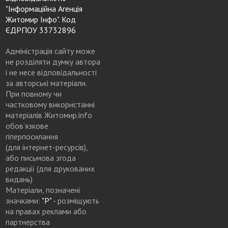
"Інформаційна Агенція
Житомир Інфо". Код
ЄДРПОУ 33732896
Адміністрація сайту може
не розділяти думку автора
і не несе відповідальності
за авторські матеріали.
При повному чи
частковому використанні
матеріалів Житомир.info
обов’язкове
гіперпосилання
(для інтернет-ресурсів),
або письмова згода
редакції (для друкованих
видань)
Матеріали, позначені
значками:
"Р"
- розміщують
на правах реклами або
партнерства