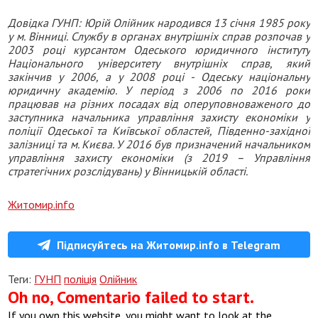
Довідка ГУНП: Юрій Олійник народився 13 січня 1985 року
у м. Вінниці. Службу в органах внутрішніх справ розпочав у
2003 році курсантом Одеського юридичного інституту
Національного університету внутрішніх справ, який
закінчив у 2006, а у 2008 році - Одеську національну
юридичну академію. У період з 2006 по 2016 роки
працював на різних посадах від оперуповноваженого до
заступника начальника управління захисту економіки у
поліції Одеської та Київської областей, Південно-західної
залізниці та м. Києва. У 2016 був призначений начальником
управління захисту економіки (з 2019 – Управління
стратегічних розслідувань) у Вінницькій області.
Житомир.info
Підписуйтесь на Житомир.info в Telegram
Теги:
ГУНП
поліція
Олійник
Oh no, Comentario failed to start.
If you own this website, you might want to look at the