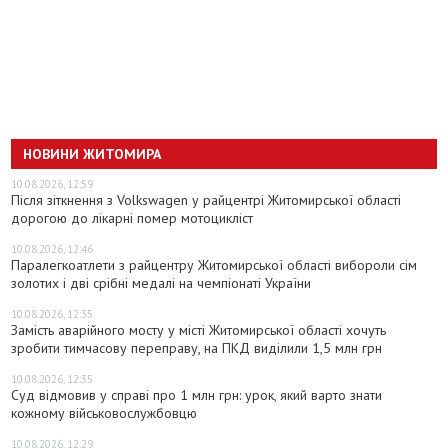
НОВИНИ ЖИТОМИРА
10.08.2026, 12:59
Після зіткнення з Volkswagen у райцентрі Житомирської області
дорогою до лікарні помер мотоцикліст
10.08.2026, 12:46
Паралегкоатлети з райцентру Житомирської області вибороли сім
золотих і дві срібні медалі на чемпіонаті України
10.08.2026, 12:35
Замість аварійного мосту у місті Житомирської області хочуть
зробити тимчасову переправу, на ПКД виділили 1,5 млн грн
10.08.2026, 12:35
Суд відмовив у справі про 1 млн грн: урок, який варто знати
кожному військовослужбовцю
10.08.2026, 12:29