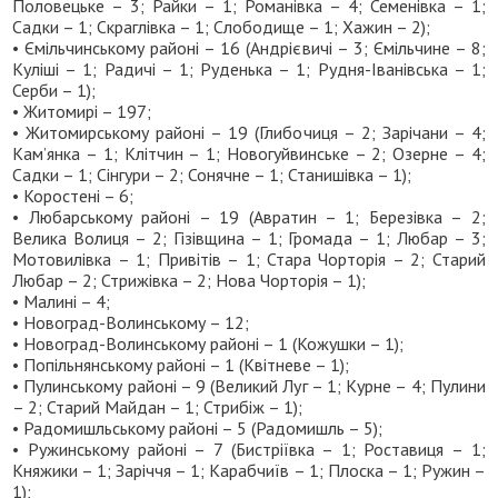
Половецьке – 3; Райки – 1; Романівка – 4; Семенівка – 1;
Садки – 1; Скраглівка – 1; Слободище – 1; Хажин – 2);
• Ємільчинському районі – 16 (Андрієвичі – 3; Ємільчине – 8;
Куліші – 1; Радичі – 1; Руденька – 1; Рудня-Іванівська – 1;
Серби – 1);
• Житомирі – 197;
• Житомирському районі – 19 (Глибочиця – 2; Зарічани – 4;
Кам’янка – 1; Клітчин – 1; Новогуйвинське – 2; Озерне – 4;
Садки – 1; Сінгури – 2; Сонячне – 1; Станишівка – 1);
• Коростені – 6;
• Любарському районі – 19 (Авратин – 1; Березівка – 2;
Велика Волиця – 2; Гізівщина – 1; Громада – 1; Любар – 3;
Мотовилівка – 1; Привітів – 1; Стара Чорторія – 2; Старий
Любар – 2; Стрижівка – 2; Нова Чорторія – 1);
• Малині – 4;
• Новоград-Волинському – 12;
• Новоград-Волинському районі – 1 (Кожушки – 1);
• Попільнянському районі – 1 (Квітневе – 1);
• Пулинському районі – 9 (Великий Луг – 1; Курне – 4; Пулини
– 2; Старий Майдан – 1; Стрибіж – 1);
• Радомишльському районі – 5 (Радомишль – 5);
• Ружинському районі – 7 (Бистріївка – 1; Роставиця – 1;
Княжики – 1; Заріччя – 1; Карабчиїв – 1; Плоска – 1; Ружин –
1);