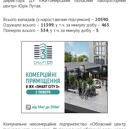
директора ДУ «Житомирський обласний лабораторний
центр» Юрія Лутая.
Всього випадків (з наростаючим підсумком) –
20590
.
Одужало всього –
11399
, у т.ч. за минулу добу –
465
.
Померло всього –
334
, у т.ч. за минулу добу –
5
.
Комунальне некомерційне підприємство «Обласний центр