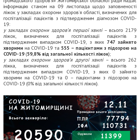
громадського здоров’я» Житомирської обласної ради надає
інформацію станом на 09 листопада щодо заповненості
ліжок у закладах охорони здоров’я області, визначених для
госпіталізації пацієнтів з підтвердженим діагнозом COVID-
19:
у закладах охорони здоров’я першої хвилі
– всього 2179
ліжок, визначених для госпіталізації пацієнтів з
підтвердженим випадком COVID-19, з яких
747 зайнято
хворими
на COVID-19 та
555 – пацієнтами з підозрою на
COVID-19
(
59,8% від загальної кількості ліжок
);
у закладах охорони здоров’я другої хвилі
– всього 262
ліжка, визначених для госпіталізації пацієнтів з
підтвердженим випадком COVID-19, з яких 0 зайнято
хворими на COVID-19 та 0 – пацієнтами з підозрою на
COVID-19 (0% від загальної кількості ліжок).