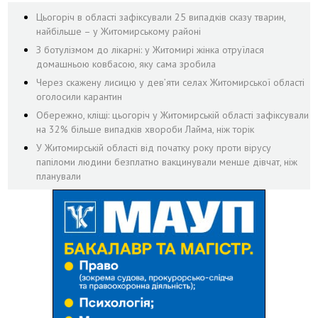
Цьогоріч в області зафіксували 25 випадків сказу тварин,
найбільше – у Житомирському районі
З ботулізмом до лікарні: у Житомирі жінка отруїлася
домашньою ковбасою, яку сама зробила
Через скажену лисицю у дев’яти селах Житомирської області
оголосили карантин
Обережно, кліщі: цьогоріч у Житомирській області зафіксували
на 32% більше випадків хвороби Лайма, ніж торік
У Житомирській області від початку року проти вірусу
папіломи людини безплатно вакцинували менше дівчат, ніж
планували