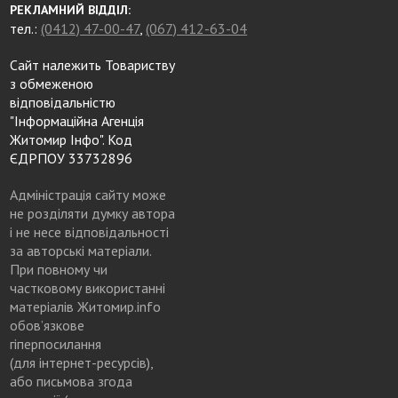
РЕКЛАМНИЙ ВІДДІЛ:
тел.:
(0412) 47-00-47
,
(067) 412-63-04
Сайт належить Товариству
з обмеженою
відповідальністю
"Інформаційна Агенція
Житомир Інфо". Код
ЄДРПОУ 33732896
Адміністрація сайту може
не розділяти думку автора
і не несе відповідальності
за авторські матеріали.
При повному чи
частковому використанні
матеріалів Житомир.info
обов’язкове
гіперпосилання
(для інтернет-ресурсів),
або письмова згода