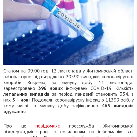
Станом на 09:00 год. 12 листопада у Житомирській області
лабораторно підтверджено 20590 випадків коронавірусної
хвороби. Зокрема, за минулу добу, 11 листопада,
зареєстровано
396 нових
інфікувань COVID-19. Кількість
летальних випадків
за період пандемії становить 334, з
них
5
–
нові
. Подолали коронавірусну інфекцію 11399 осіб, у
тому числі за минулу добу зафіксовано
465
випадків
одужання
.
Про це
повідомляє
пресслужба Житомирської
облдержадміністрації з посиланням на інформацію в.о.