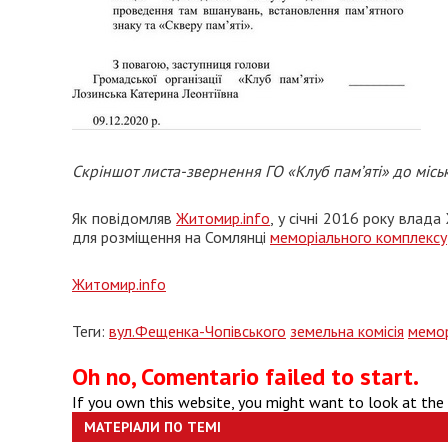
Скріншот листа-звернення ГО «Клуб пам’яті» до місь
Як повідомляв
Житомир.info
, у січні 2016 року вла
для розміщення на Сомлянці
меморіального комплексу
Житомир.info
Теги:
вул.Фещенка-Чопівського
земельна комісія
мемор
Oh no, Comentario failed to start.
If you own this website, you might want to look at the
МАТЕРІАЛИ ПО ТЕМІ