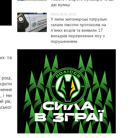
дві вулиці
08.08.2026, 16:26
У липні житомирські патрульні
склали півсотні протоколів на
пʼяних водіїв та виявили 17
випадків перевезення лісу з
порушеннями
их та
 році,
водити
дчення
, і ми
й рік,
ської