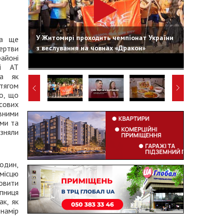
У Житомирі проходить чемпіонат України
ла ще
з веслування на човнах «Дракон»
ертви
айоні
лі АТ
ма як
тягом
о, що
сових
вними
ями та
зняли
один,
 місцю
новити
пниця
ак, як
намір