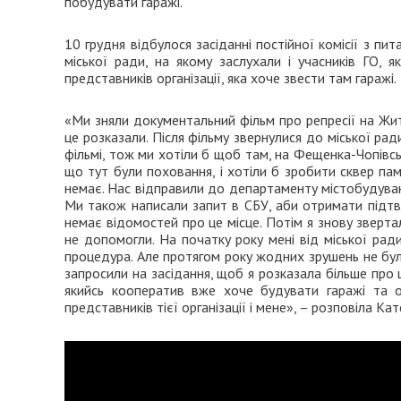
побудувати гаражі.
10 грудня відбулося засіданні постійної комісії з п
міської ради, на якому заслухали і учасників ГО, я
представників організації, яка хоче звести там гаражі.
«Ми зняли документальний фільм про репресії на Жито
це розказали. Після фільму звернулися до міської рад
фільмі, тож ми хотіли б щоб там, на Фещенка-Чопівсь
що тут були поховання, і хотіли б зробити сквер пам’я
немає. Нас відправили до департаменту містобудування
Ми також написали запит в СБУ, аби отримати підтв
немає відомостей про це місце. Потім я знову зверта
не допомогли. На початку року мені від міської рад
процедура. Але протягом року жодних зрушень не було
запросили на засідання, щоб я розказала більше про ц
якийсь кооператив вже хоче будувати гаражі та об
представників тієї організації і мене», – розповіла Ка