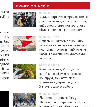
НОВИНИ ЖИТОМИРА
рської
08.08.2026, 22:06
сій, і
У райцентрі Житомирської області
рятувальники допомогли водійці
вибратися з авто, понівеченого
після зіткнення з мотоциклом
ро все
ення у
08.08.2026, 21:53
Начальник Житомирської ОВА
ав би,
закликав не нехтувати сигналами
загалі
повітряної тривоги найближчим
 були.
часом і забезпечити доступ до
в них
укриттів
 нічим
 довга
08.08.2026, 18:01
сії та
Рятувальники деблокували
 місці
загиблу водійку, яку затисло
осили
конструкціями авто після
зіткнення з деревом у селі
Житомирського району
08.08.2026, 16:54
Для проведення забігу у
Житомирі перекриють рух біля
Нового і Старого бульварів та ще