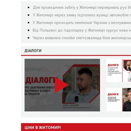
Для проведення забігу у Житомирі перекриють рух біл
У Житомирі через зливу підтопило вулиці: автомобілі 
У Житомирі проходить чемпіонат України з веслуванн
Від Польової до гідропарку у Житомирі курсує нова м
Через виявлені стихійні сміттєзвалища біля житомирсь
ДІАЛОГИ
ЦІНИ В ЖИТОМИРІ