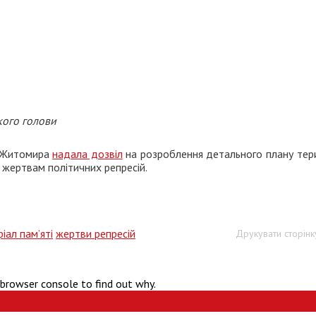
кого голови
да Житомира
надала дозвіл
на розроблення детального плану тери
жертвам політичних репресій.
іал пам’яті
жертви репресій
Друкувати сторінк
 browser console to find out why.