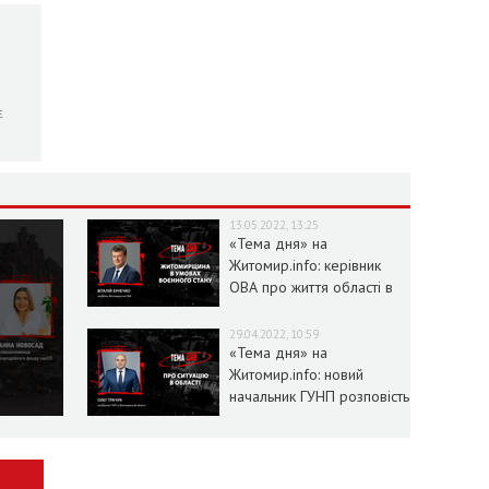
є
13.05.2022, 13:25
«Тема дня» на
Житомир.info: керівник
ОВА про життя області в
умовах воєнного стану
29.04.2022, 10:59
«Тема дня» на
Житомир.info: новий
начальник ГУНП розповість
про ситуацію в області