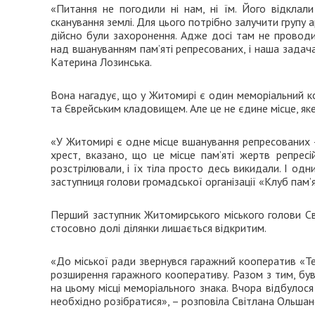
«Питання не погодили ні нам, ні їм. Його відклал
сканування землі. Для цього потрібно залучити групу 
дійсно були захоронення. Адже досі там не проводи
над вшануванням пам’яті репресованих, і наша задача 
Катерина Лозинська.
Вона нагадує, що у Житомирі є один меморіальний к
та Єврейським кладовищем. Але це не єдине місце, я
«У Житомирі є одне місце вшанування репресованих –
хрест, вказано, що це місце пам’яті жертв репрес
розстрілювали, і їх тіла просто десь викидали. І од
заступниця голови громадської організації «Клуб пам’я
Перший заступник Житомирського міського голови С
стосовно долі ділянки лишається відкритим.
«До міської ради звернувся гаражний кооператив «Т
розширення гаражного кооперативу. Разом з тим, був
на цьому місці меморіального знака. Вчора відбулося 
необхідно розібратися», – розповіла Світлана Ольшан