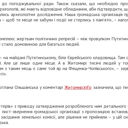
и до погоджувальної ради. Також сказали, що необхідно про
археологів, які мають відповідне обладнання, аби підтвердити, 
лись археологічні дослідження. Наша громадська організація п
– щоб те місце не забули і події не стерлись з пам’яті», – наг
омплекс жертвам політичних репресій – між провулком Путятин
ке стало домовиною для багатьох людей.
 на майдані Путятинському, біля Єврейського кладовища. Там 
ій. Але це лише одне місце. А в Житомирі тисячі людей у то
ним з таким місць є саме той яр на Фещенка-Чопівського», – за
ті».
вітлана Ольшанська у коментарі
Житомир.info
зазначила, що пи
етерів» з приводу затвердження розробленого ним детального 
 лист-звернення громадської організації з пропозицією встано
засідання земельної комісії, але рішення не прийняли – у цій си
ська.