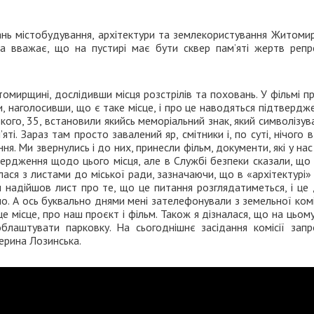
итань містобудування, архітектури та землекористування Житоми
ка вважає, що на пустирі має бути сквер пам’яті жертв репре
мирщині, дослідивши місця розстрілів та поховань. У фільмі п
и, наголосивши, що є таке місце, і про це наводяться підтвердж
кого, 35, встановили якийсь меморіальний знак, який символізув
ті. Зараз там просто завалений яр, смітники і, по суті, нічого в
. Ми звернулись і до них, принесли фільм, документи, які у нас
ердження щодо цього місця, але в Службі безпеки сказали, що 
лася з листами до міської ради, зазначаючи, що в «архітектурі»
и надійшов лист про те, що це питання розглядатиметься, і це
. А ось буквально днями мені зателефонували з земельної комі
е місце, про наш проєкт і фільм. Також я дізналася, що на цьому
лаштувати парковку. На сьогоднішнє засідання комісії запр
терина Лозинська.