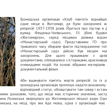
Громадська організація «Клуб пам’яті» віднайш
одне місце в Житомирі, де були захоронені ж
репресій 1937-1938 років. Йдеться про пустир в р
вулиці Фещенка-Чопівського, 35 (біля будів
«Житомиргаз», серед місцевих ділянка відо
«Монастирський сад»). Представники ГО про
тривалого часу збирали факти підтвердження тог
«Монастирський сад» дійсно був місцем ма
захоронень. Для цього працювали з архі
документами, спілкувалися з істориками, краєзнавц
очевидцями подій. На основі зібраних матеріалів 
документальний фільм.
Аби вшанувати пам'ять жертв репресій та їх р
громадська організація пропонує надати вказаному
відповідний статус, облаштувати там сквер і вста
аними доказами, того, що місце має історичне значення, засту
рина Лозинська звернулася до Житомирської міської ради. Одн
нська, на місці, про яке йде мова, одна з організацій має 