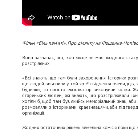
Фільм «Біль пам’яті». Про ділянку на Фещенка-Чопівс
Вона зазначає, що, хоч місце не має жодного стату
розстріляних.
«Всі знають, що там були захоронення. Історики розпо
що людей вивозили у той яр. Є свідчення очевидців, 
будинки, то просто екскаватор викопував кістки. Жи
стареньких людей, які знають, що розстрілювали їхні
хотіли б, щоб там був якийсь меморіальний знак, аби
розмовляли з істориками, краєзнавцями,аби підтвер
організації.
Жодних остаточних рішень земельна комісія поки що 