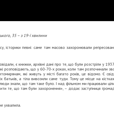
ького, 35 – з 19-ї хвилини
су, історики певні: саме там масово захоронювали репресован
відали, є книжки, архівні дані про те, що були розстріли у 1937
які розповідають, що у 60-70-х роках, коли там розпочинали з
томирянам, які живуть у місті багато років, це відомо. Є сві
х батьків, а тіла вивозили саме туди. Тому це місце на кістках
 люди знали, що там таке було. І над фільмом ми працювали ціли
дити те, що там були захоронення», – додає заступниця громад
не ухвалила.