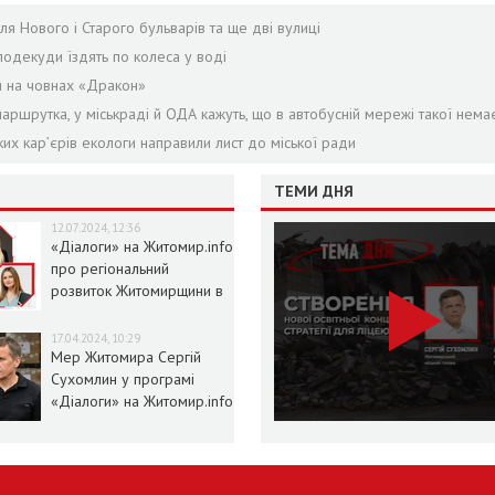
я Нового і Старого бульварів та ще дві вулиці
подекуди їздять по колеса у воді
я на човнах «Дракон»
аршрутка, у міськраді й ОДА кажуть, що в автобусній мережі такої нема
ких кар’єрів екологи направили лист до міської ради
ТЕМИ ДНЯ
12.07.2024, 12:36
«Діалоги» на Житомир.info
про регіональний
розвиток Житомирщини в
умовах воєнного стану
17.04.2024, 10:29
Мер Житомира Сергій
Сухомлин у програмі
«Діалоги» на Житомир.info