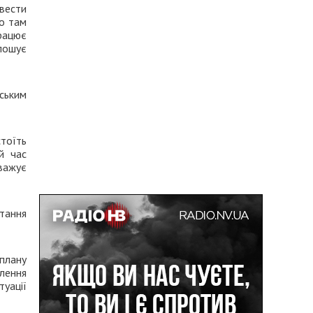
вести
що там
рацює
олошує
ським
стоїть
й час
уважує
тання
плану
влення
туації