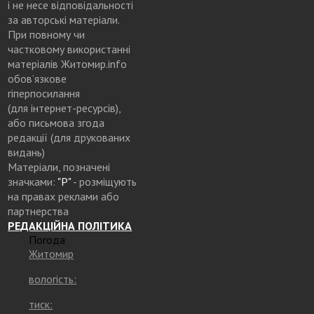
і не несе відповідальності
за авторські матеріали.
При повному чи
частковому використанні
матеріалів Житомир.info
обов’язкове
гіперпосилання
(для інтернет-ресурсів),
або письмова згода
редакції (для друкованих
видань)
Матеріали, позначені
значками:
"Р"
- розміщують
на правах реклами або
партнерства
РЕДАКЦІЙНА ПОЛІТИКА
Погода
Житомир
вологість:
тиск: