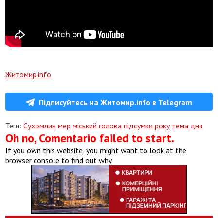
Житомир.info
Підписуйтесь на Житомир.info в Telegram
Теги:
Сухомлин
мер
міський голова
підсумки року
тема дня
Oh no, Comentario failed to start.
If you own this website, you might want to look at the
browser console to find out why.