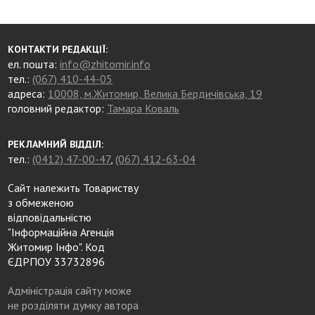
КОНТАКТИ РЕДАКЦІЇ:
ел. пошта:
info@zhitomir.info
тел.:
(067) 410-44-05
адреса:
10008, м.Житомир, Велика Бердичівська, 19
головний редактор:
Тамара Коваль
РЕКЛАМНИЙ ВІДДІЛ:
тел.:
(0412) 47-00-47
,
(067) 412-63-04
Сайт належить Товариству
з обмеженою
відповідальністю
"Інформаційна Агенція
Житомир Інфо". Код
ЄДРПОУ 33732896
Адміністрація сайту може
не розділяти думку автора