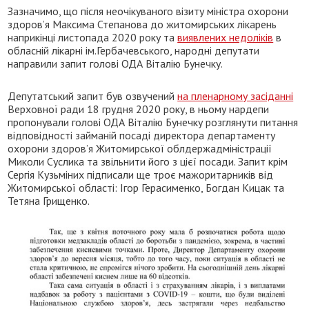
Зазначимо, що після неочікуваного візиту міністра охорони
здоров’я Максима Степанова до житомирських лікарень
наприкінці листопада 2020 року та
виявлених недоліків
в
обласній лікарні ім.Гербачевського, народні депутати
направили запит голові ОДА Віталію Бунечку.
Депутатський запит був озвучений
на пленарному засіданні
Верховної ради 18 грудня 2020 року, в ньому нардепи
пропонували голові ОДА Віталію Бунечку розглянути питання
відповідності займаній посаді директора департаменту
охорони здоров’я Житомирської облдержадміністрації
Миколи Суслика та звільнити його з цієї посади. Запит крім
Сергія Кузьміних підписали ще троє мажоритарників від
Житомирської області: Ігор Герасименко, Богдан Кицак та
Тетяна Грищенко.