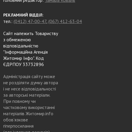
РЕКЛАМНИЙ ВІДДІЛ:
тел.:
(0412) 47-00-47
,
(067) 412-63-04
Сайт належить Товариству
з обмеженою
відповідальністю
"Інформаційна Агенція
Житомир Інфо". Код
ЄДРПОУ 33732896
Адміністрація сайту може
не розділяти думку автора
і не несе відповідальності
за авторські матеріали.
При повному чи
частковому використанні
матеріалів Житомир.info
обов’язкове
гіперпосилання
(для інтернет-ресурсів),