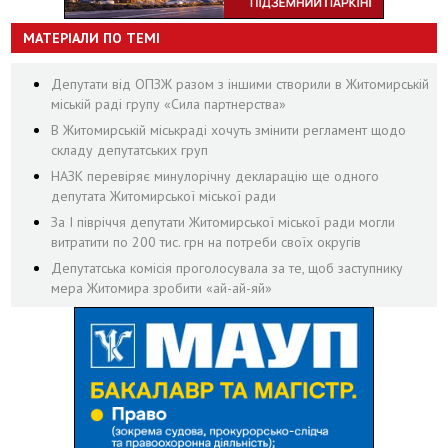
МАТЕРІАЛИ ПО ТЕМІ
Депутати від ОПЗЖ разом з іншими створили в Житомирській
міській раді групу «Сила партнерства»
В Житомирській міськраді хочуть змінити регламент щодо
складу депутатських груп
НАЗК перевіряє минулорічну декларацію ще одного
депутата Житомирської міської ради
За І півріччя депутати Житомирської міської ради могли
витратити по 200 тис. грн на потреби своїх округів
Депутатська комісія проголосувала за те, щоб заступнику
мера Житомира зробити «ай-ай-яй»