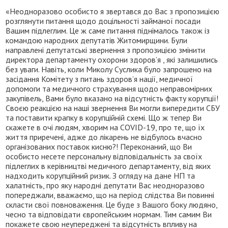
«Неодноразово особисто я звертався до Вас з пропозицією
розглянути питання щодо доцільності займаної посади
Вашим підлеглим. Це ж саме питання піднімалось також із
командою народних депутатів Житомирщини. Були
направлені депутатські звернення з пропозицією змінити
директора департаменту охорони здоров’я , які залишились
без уваги. Навіть, коли Миколу Суслика було запрошено на
засідання Комітету з питань здоров’я нації, медичної
допомоги та медичного страхування щодо неправомірних
закупівель, Вами було вказано на відсутність факту корупції!
Своєю реакцією на наші звернення Ви могли випередити СБУ
та поставити крапку в корупційній схемі. Що ж тепер Ви
скажете в очі людям, хворим на COVID-19, про те, що їх
життя приречені, адже до лікарень не відбулось вчасно
організованих поставок кисню?! Переконаний, що Ви
особисто несете персональну відповідальність за своїх
підлеглих в керівництві медичного департаменту, від яких
надходить корупційний ризик. З огляду на дане НП та
халатність, про яку народні депутати Вас неодноразово
попереджали, вважаємо, що на період слідства Ви повинні
скласти свої повноваження. Це буде з Вашого боку людяно,
чесно та відповідати європейським нормам. Тим самим Ви
покажете свою неупереджені та відсутність впливу на