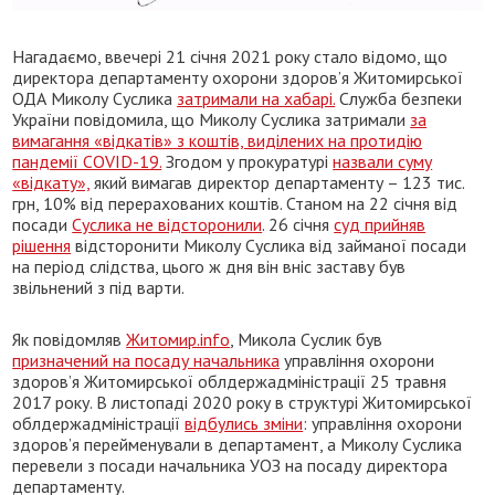
Нагадаємо, ввечері 21 січня 2021 року стало відомо, що
директора департаменту охорони здоров’я Житомирської
ОДА Миколу Суслика
затримали на хабарі.
Служба безпеки
України повідомила, що Миколу Суслика затримали
за
вимагання «відкатів» з коштів, виділених на протидію
пандемії COVID-19.
Згодом у прокуратурі
назвали суму
«відкату»,
який вимагав директор департаменту – 123 тис.
грн, 10% від перерахованих коштів. Станом на 22 січня від
посади
Суслика не відсторонили
. 26 січня
суд прийняв
рішення
відсторонити Миколу Суслика від займаної посади
на період слідства, цього ж дня він вніс заставу був
звільнений з під варти.
Як повідомляв
Житомир.info
, Микола Суслик був
призначений на посаду начальника
управління охорони
здоров’я Житомирської облдержадміністрації 25 травня
2017 року. В листопаді 2020 року в структурі Житомирської
облдержадміністрації
відбулись зміни
: управління охорони
здоров’я перейменували в департамент, а Миколу Суслика
перевели з посади начальника УОЗ на посаду директора
департаменту.