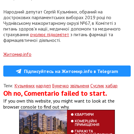
Народний депутат Сергій Кузьміних, обраний на
дострокових парламентських виборах 2019 році по
Чуднівському мажоритарному окрузі №67, в Комітеті з
питань здоров'я нації, медичної допомоги та медичного
страхування
очолює підкомітет
з питань фармації та
фармацевтичної діяльності.
Житомир.info
Підписуйтесь на Житомир.info в Telegram
Теги:
Кузьміних
нардеп
Бунечко
звільненя
Суслик
хабар
Oh no, Comentario failed to start.
If you own this website, you might want to look at the
browser console to find out why.