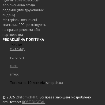
або письмова згода
редакції (для друкованих
видань)
Матеріали, позначені
значками:
"Р"
- розміщують
на правах реклами або
партнерства
РЕДАКЦІЙНА ПОЛІТИКА
Погода
Житомир
вологість:
тиск:
вітер:
Погода на 10 днів від
sinoptik.ua
© 2026
Zhitomir.INFO
Всі права захищені. Розроблено
агентством
ROST DIGITAL